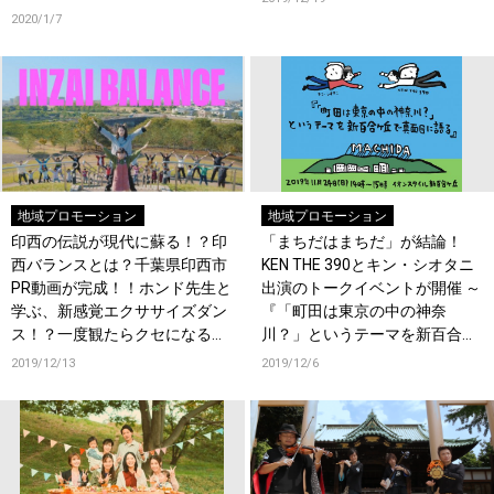
2020/1/7
地域プロモーション
地域プロモーション
印西の伝説が現代に蘇る！？印
「まちだはまちだ」が結論！
西バランスとは？千葉県印西市
KEN THE 390とキン・シオタニ
PR動画が完成！！ホンド先生と
出演のトークイベントが開催 ～
学ぶ、新感覚エクササイズダン
『「町田は東京の中の神奈
ス！？一度観たらクセになる！
川？」というテーマを新百合ヶ
ダンスによるPR動画が公開。
丘で真面目に語る」』イベント
2019/12/13
2019/12/6
レポート～