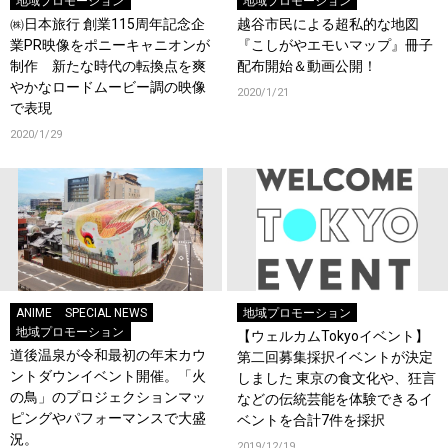
地域プロモーション
地域プロモーション
㈱日本旅行 創業115周年記念企
越谷市民による超私的な地図
業PR映像をポニーキャニオンが
『こしがやエモいマップ』冊子
制作 新たな時代の転換点を爽
配布開始＆動画公開！
やかなロードムービー調の映像
2020/1/21
で表現
2020/1/29
ANIME
SPECIAL NEWS
地域プロモーション
地域プロモーション
【ウェルカムTokyoイベント】
道後温泉が令和最初の年末カウ
第二回募集採択イベントが決定
ントダウンイベント開催。「火
しました 東京の食文化や、狂言
の鳥」のプロジェクションマッ
などの伝統芸能を体験できるイ
ピングやパフォーマンスで大盛
ベントを合計7件を採択
況。
2019/12/19