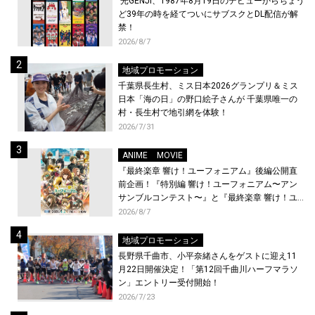
光GENJI、1987年8月19日のデビューからちょう
ど39年の時を経てついにサブスクとDL配信が解
禁！
2026/8/7
地域プロモーション
千葉県長生村、ミス日本2026グランプリ＆ミス
日本「海の日」の野口絵子さんが 千葉県唯一の
村・長生村で地引網を体験！
2026/7/31
ANIME
MOVIE
『最終楽章 響け！ユーフォニアム』後編公開直
前企画！『特別編 響け！ユーフォニアム〜アン
サンブルコンテスト〜』と『最終楽章 響け！ユ
ーフォニアム』前編の一挙上映が決定！
2026/8/7
地域プロモーション
長野県千曲市、小平奈緒さんをゲストに迎え11
月22日開催決定！「第12回千曲川ハーフマラソ
ン」エントリー受付開始！
2026/7/23