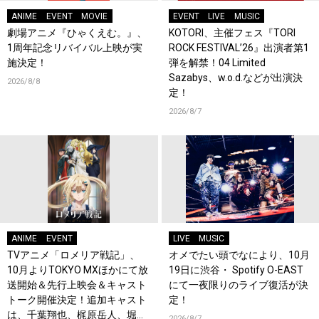
ANIME
EVENT
MOVIE
EVENT
LIVE
MUSIC
劇場アニメ『ひゃくえむ。』、
KOTORI、主催フェス『TORI
1周年記念リバイバル上映が実
ROCK FESTIVAL’26』出演者第1
施決定！
弾を解禁！04 Limited
Sazabys、w.o.d.などが出演決
2026/8/8
定！
2026/8/7
ANIME
EVENT
LIVE
MUSIC
TVアニメ「ロメリア戦記」、
オメでたい頭でなにより、10月
10月よりTOKYO MXほかにて放
19日に渋谷・ Spotify O-EAST
送開始＆先行上映会＆キャスト
にて一夜限りのライブ復活が決
トーク開催決定！追加キャスト
定！
は、千葉翔也、梶原岳人、堀江
2026/8/7