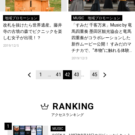
地域プロモーション
MUSIC
地域プロモーション
改札を抜けたら世界遺産。藤井
「すみだ 千客万来」Music by 竜
寺の古墳の森でピクニックを楽
馬四重奏 墨田区観光協会と竜馬
しむ女子が出現！？
四重奏がコラボレーションした
新作ムービー公開！ すみだのマ
2019/12/5
チナカで、“本物”に触れる体験
を促すミュージックビデオ。
2019/12/3
1
…
41
42
43
…
45
RANKING
アクセスランキング
MUSIC