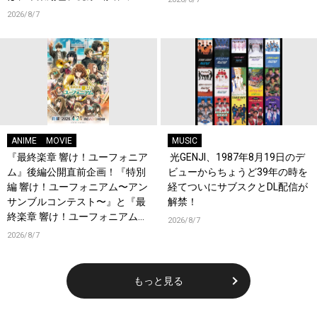
瞬、綿貫竜之介！PV第1弾公
2026/8/7
開！キャストもコメント到着！
ANIME
MOVIE
MUSIC
『最終楽章 響け！ユーフォニア
光GENJI、1987年8月19日のデ
ム』後編公開直前企画！『特別
ビューからちょうど39年の時を
編 響け！ユーフォニアム〜アン
経てついにサブスクとDL配信が
サンブルコンテスト〜』と『最
解禁！
終楽章 響け！ユーフォニアム』
2026/8/7
前編の一挙上映が決定！
2026/8/7
もっと見る