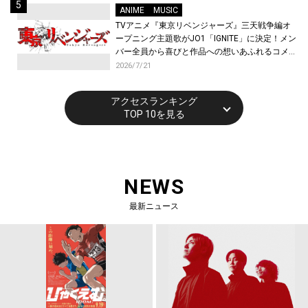
ANIME
MUSIC
TVアニメ『東京リベンジャーズ』三天戦争編オ
ープニング主題歌がJO1「IGNITE」に決定！メン
バー全員から喜びと作品への想いあふれるコメン
トが到着！9月に東京・大阪で先行上映会を開
2026/7/21
催！
アクセスランキング
TOP 10を見る
NEWS
最新ニュース