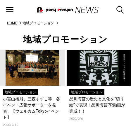
HOME
地域プロモーション
地域プロモーション
地域プロモーション
地域プロモーション
小宮山雄飛、三森すずこ等 各
品川海苔の歴史と文化を“切り
イベント広報サポーターを発
絵”で表現！品川海苔PR動画が
表！【ウェルカムTokyoイベン
完成！！
ト】
2020/2/6
2020/2/10