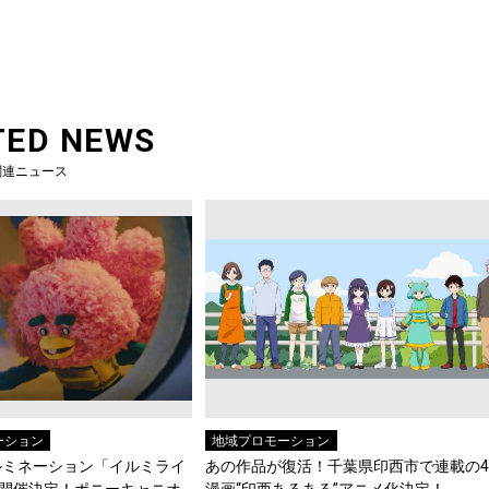
TED NEWS
関連ニュース
ーション
地域プロモーション
ルミネーション「イルミライ
あの作品が復活！千葉県印西市で連載の
1年も開催決定！ポニーキャニオ
漫画“印西あるある”アニメ化決定！