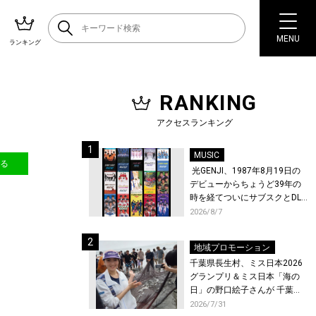
MENU
ランキング
RANKING
E
アクセスランキング
MUSIC
送る
光GENJI、1987年8月19日の
デビューからちょうど39年の
時を経てついにサブスクとDL
配信が解禁！
2026/8/7
地域プロモーション
千葉県長生村、ミス日本2026
グランプリ＆ミス日本「海の
日」の野口絵子さんが 千葉県
唯一の村・長生村で地引網を
2026/7/31