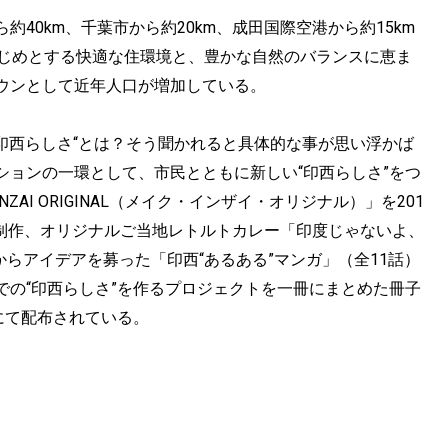
0km、千葉市から約20km、成田国際空港から約15km
はじめとする快適な住環境と、豊かな自然のバランスに恵ま
ウンとして近年人口が増加している。
印西らしさ“とは？そう聞かれると具体的な事が思い浮かば
ションの一環として、市民とともに新しい“印西らしさ”をつ
AI ORIGINAL（メイク・インザイ・オリジナル）」を201
の制作、オリジナルご当地レトルトカレー「印度じゃないよ、
らアイデアを募った「印西“あるある”マンガ」（全11話）
での“印西らしさ”を作るプロジェクトを一冊にまとめた冊子
にて配布されている。