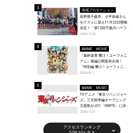
体験！
地域プロモーション
長野県千曲市、小平奈緒さん
をゲストに迎え11月22日開催
決定！「第12回千曲川ハーフ
マラソン」エントリー受付開
2026/7/23
始！
ANIME
MOVIE
『最終楽章 響け！ユーフォニ
アム』後編公開直前企画！
『特別編 響け！ユーフォニア
ム〜アンサンブルコンテス
2026/8/7
ト〜』と『最終楽章 響け！ユ
ーフォニアム』前編の一挙上
ANIME
MUSIC
映が決定！
TVアニメ『東京リベンジャー
ズ』三天戦争編オープニング
主題歌がJO1「IGNITE」に決
定！メンバー全員から喜びと
2026/7/21
作品への想いあふれるコメン
トが到着！9月に東京・大阪で
アクセスランキング
先行上映会を開催！
TOP 10を見る