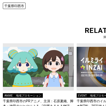
千葉県印西市
RELA
ANIME
地域プロモーション
EVENT
地域プロモ
千葉県印西市のPRアニメ、主演：石原夏織、脚
千葉県印西市のイ
本：池田テツヒロによる 『印西あるある物語』
★INZAI」202