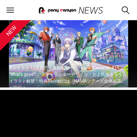
#エイトリ 11月発売音楽カセット『18TRIP Cassette #14
‘What’s good?’』、キャラクターデザイン・およ氏描き下ろし
イラスト解禁！特典Blu-rayには『HAMAツアーズ全体会議』
が収録！