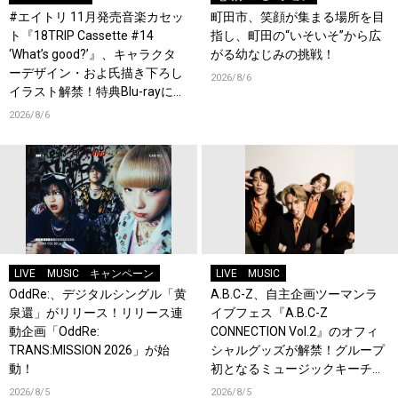
#エイトリ 11月発売音楽カセッ
町田市、笑顔が集まる場所を目
ト『18TRIP Cassette #14
指し、町田の“いそいそ”から広
‘What’s good?’』、キャラクタ
がる幼なじみの挑戦！
ーデザイン・およ氏描き下ろし
2026/8/6
イラスト解禁！特典Blu-rayには
『HAMAツアーズ全体会議』が
2026/8/6
収録！
LIVE
MUSIC
キャンペーン
LIVE
MUSIC
OddRe:、デジタルシングル「黄
A.B.C-Z、自主企画ツーマンラ
泉還」がリリース！リリース連
イブフェス『A.B.C-Z
動企画「OddRe:
CONNECTION Vol.2』のオフィ
TRANS:MISSION 2026」が始
シャルグッズが解禁！グループ
動！
初となるミュージックキーチェ
ーンが登場！
2026/8/5
2026/8/5