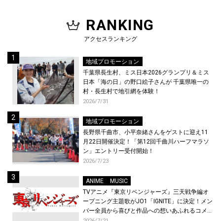
RANKING
アクセスランキング
地域プロモーション
千葉県長生村、ミス日本2026グランプリ＆ミス
日本「海の日」の野口絵子さんが 千葉県唯一の
村・長生村で地引網を体験！
2026/7/31
地域プロモーション
長野県千曲市、小平奈緒さんをゲストに迎え11
月22日開催決定！「第12回千曲川ハーフマラソ
ン」エントリー受付開始！
2026/7/23
ANIME
MUSIC
TVアニメ『東京リベンジャーズ』三天戦争編オ
ープニング主題歌がJO1「IGNITE」に決定！メン
バー全員から喜びと作品への想いあふれるコメン
トが到着！9月に東京・大阪で先行上映会を開
2026/7/21