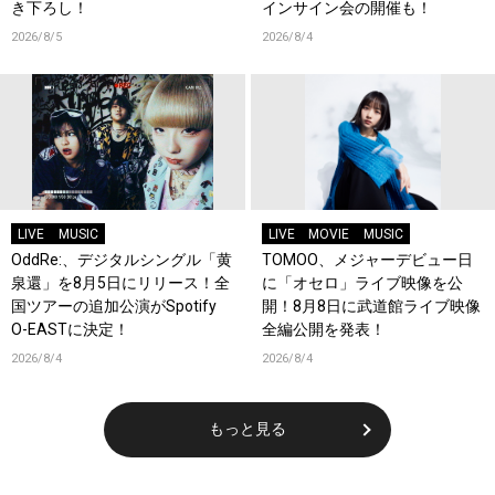
き下ろし！
インサイン会の開催も！
2026/8/5
2026/8/4
LIVE
MUSIC
LIVE
MOVIE
MUSIC
OddRe:、デジタルシングル「黄
TOMOO、メジャーデビュー日
泉還」を8月5日にリリース！全
に「オセロ」ライブ映像を公
国ツアーの追加公演がSpotify
開！8月8日に武道館ライブ映像
O-EASTに決定！
全編公開を発表！
2026/8/4
2026/8/4
もっと見る