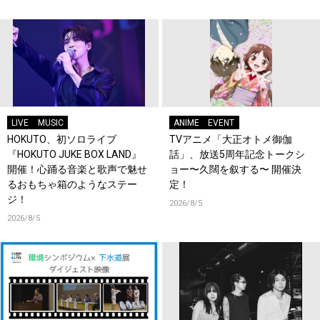
LIVE
MUSIC
ANIME
EVENT
HOKUTO、初ソロライブ
TVアニメ「大正オトメ御伽
『HOKUTO JUKE BOX LAND』
話」、放送5周年記念トークシ
開催！心踊る音楽と歌声で魅せ
ョー〜久闊を叙する〜 開催決
るおもちゃ箱のようなステー
定！
ジ！
2026/8/5
2026/8/5