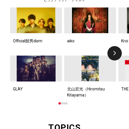
Official髭男dism
aiko
Kroi
GLAY
北山宏光（Hiromitsu
THE
Kitayama）
TOPICS