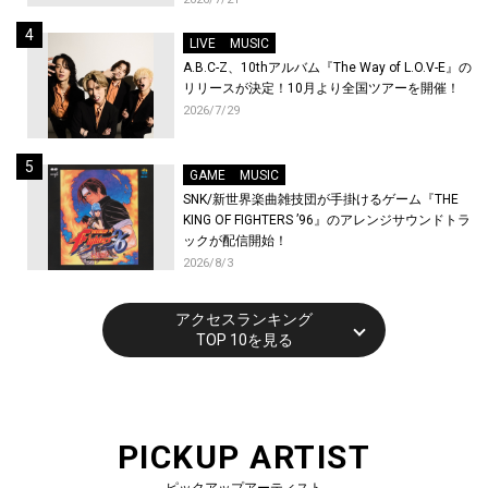
催！
LIVE
MUSIC
A.B.C-Z、10thアルバム『The Way of L.O.V-E』の
リリースが決定！10月より全国ツアーを開催！
2026/7/29
GAME
MUSIC
SNK/新世界楽曲雑技団が手掛けるゲーム『THE
KING OF FIGHTERS ’96』のアレンジサウンドトラ
ックが配信開始！
2026/8/3
アクセスランキング
TOP 10を見る
PICKUP ARTIST
ピックアップアーティスト