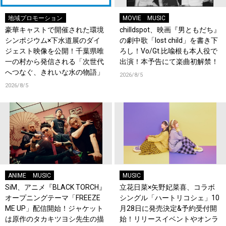
地域プロモーション
MOVIE
MUSIC
豪華キャストで開催された環境
chilldspot、映画『男ともだち』
シンポジウム×下水道展のダイ
の劇中歌「lost child」を書き下
ジェスト映像を公開！千葉県唯
ろし！Vo/Gt.比喩根も本人役で
一の村から発信される「次世代
出演！本予告にて楽曲初解禁！
へつなぐ、きれいな水の物語」
2026/8/5
2026/8/5
ANIME
MUSIC
MUSIC
SiM、アニメ『BLACK TORCH』
立花日菜×矢野妃菜喜、コラボ
オープニングテーマ「FREEZE
シングル「ハートリコシェ」10
ME UP」配信開始！ジャケット
月28日に発売決定&予約受付開
は原作のタカキツヨシ先生の描
始！リリースイベントやオンラ