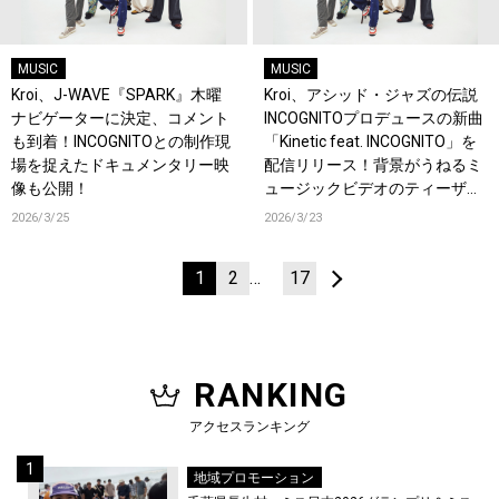
MUSIC
MUSIC
Kroi、J-WAVE『SPARK』木曜
Kroi、アシッド・ジャズの伝説
ナビゲーターに決定、コメント
INCOGNITOプロデュースの新曲
も到着！INCOGNITOとの制作現
「Kinetic feat. INCOGNITO」を
場を捉えたドキュメンタリー映
配信リリース！背景がうねるミ
像も公開！
ュージックビデオのティーザー
も公開！
2026/3/25
2026/3/23
1
2
…
17
RANKING
アクセスランキング
地域プロモーション