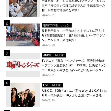
千葉県長生村、ミス日本2026グランプリ＆ミス
日本「海の日」の野口絵子さんが 千葉県唯一の
村・長生村で地引網を体験！
2026/7/31
地域プロモーション
長野県千曲市、小平奈緒さんをゲストに迎え11
月22日開催決定！「第12回千曲川ハーフマラソ
ン」エントリー受付開始！
2026/7/23
ANIME
MUSIC
TVアニメ『東京リベンジャーズ』三天戦争編オ
ープニング主題歌がJO1「IGNITE」に決定！メン
バー全員から喜びと作品への想いあふれるコメン
トが到着！9月に東京・大阪で先行上映会を開
2026/7/21
催！
LIVE
MUSIC
A.B.C-Z、10thアルバム『The Way of L.O.V-E』の
リリースが決定！10月より全国ツアーを開催！
2026/7/29