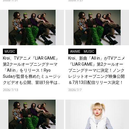
2026/7/31
2026/7/21
MUSIC
ANIME
MUSIC
Kroi、TVアニメ『LIAR GAME』
Kroi、新曲「All in」がTVアニメ
第2クールオープニングテーマ
『LIAR GAME』第2クールオー
「All in」をリリース！Ryo
プニングテーマに決定！ノンク
Sudaが監督を務めたミュージッ
レジットオープニング映像公開
クビデオも公開、冒頭1分半は
＆7月13日配信リリース決定！
ワンカット！
2026/7/13
2026/7/7