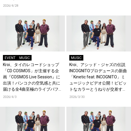
2026/4/28
EVENT
MUSIC
MUSIC
Kroi、タイのレコードショップ
Kroi、アシッド・ジャズの伝説
「CD COSMOS」が主催する企
INCOGNITOプロデュースの新曲
画『COSMOS Live Session』に
「Kinetic feat. INCOGNITO」ミ
出演！バンコクの空気感と共に
ュージックビデオ公開！ビビッ
届ける全4曲至極のライブパフ
トなカラーとうねりが交差する
ォーマンス！
中毒性抜群の映像！
2026/4/3
2026/3/30