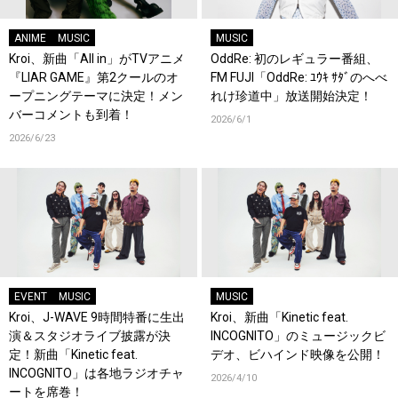
ANIME
MUSIC
MUSIC
Kroi、新曲「All in」がTVアニメ
OddRe: 初のレギュラー番組、
『LIAR GAME』第2クールのオ
FM FUJI「OddRe: ﾕｳｷ ｻﾀﾞのへべ
ープニングテーマに決定！メン
れけ珍道中」放送開始決定！
バーコメントも到着！
2026/6/1
2026/6/23
EVENT
MUSIC
MUSIC
Kroi、J-WAVE 9時間特番に生出
Kroi、新曲「Kinetic feat.
演＆スタジオライブ披露が決
INCOGNITO」のミュージックビ
定！新曲「Kinetic feat.
デオ、ビハインド映像を公開！
INCOGNITO」は各地ラジオチャ
2026/4/10
ートを席巻！