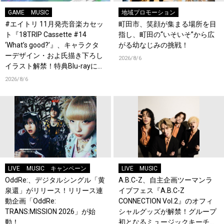
GAME
MUSIC
地域プロモーション
#エイトリ 11月発売音楽カセッ
町田市、笑顔が集まる場所を目
ト『18TRIP Cassette #14
指し、町田の“いそいそ”から広
‘What’s good?’』、キャラクタ
がる幼なじみの挑戦！
ーデザイン・およ氏描き下ろし
2026/8/6
イラスト解禁！特典Blu-rayには
『HAMAツアーズ全体会議』が
2026/8/6
収録！
LIVE
MUSIC
キャンペーン
LIVE
MUSIC
OddRe:、デジタルシングル「黄
A.B.C-Z、自主企画ツーマンラ
泉還」がリリース！リリース連
イブフェス『A.B.C-Z
動企画「OddRe:
CONNECTION Vol.2』のオフィ
TRANS:MISSION 2026」が始
シャルグッズが解禁！グループ
動！
初となるミュージックキーチェ