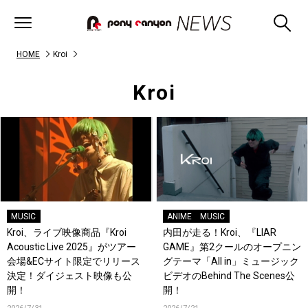
HOME
Kroi
Kroi
MUSIC
ANIME
MUSIC
Kroi、ライブ映像商品『Kroi
内田が走る！Kroi、『LIAR
Acoustic Live 2025』がツアー
GAME』第2クールのオープニン
会場&ECサイト限定でリリース
グテーマ「All in」ミュージック
決定！ダイジェスト映像も公
ビデオのBehind The Scenes公
開！
開！