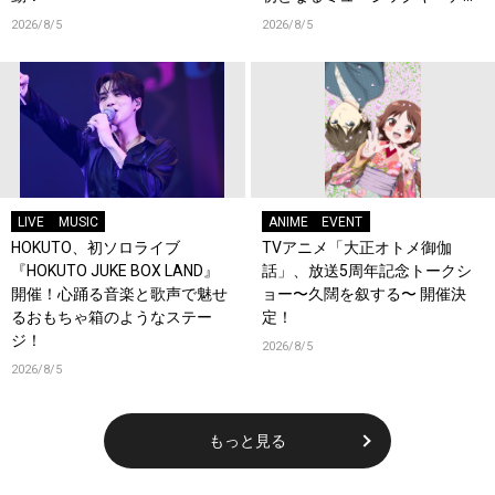
ーンが登場！
2026/8/5
2026/8/5
LIVE
MUSIC
ANIME
EVENT
HOKUTO、初ソロライブ
TVアニメ「大正オトメ御伽
『HOKUTO JUKE BOX LAND』
話」、放送5周年記念トークシ
開催！心踊る音楽と歌声で魅せ
ョー〜久闊を叙する〜 開催決
るおもちゃ箱のようなステー
定！
ジ！
2026/8/5
2026/8/5
もっと見る