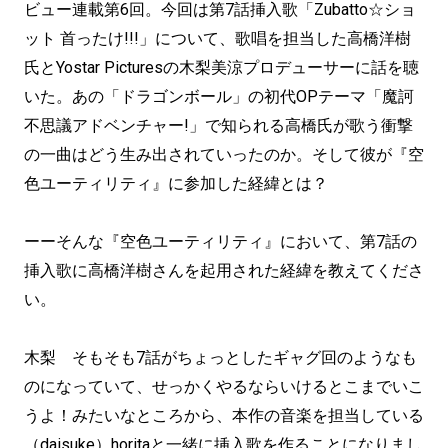
ビュー連載第6回。今回は第7話挿入歌「Zubatto☆ショ
ット 首ったけ!!!」について、歌唱を担当した高橋洋樹
氏とYostar Picturesの木梨美涼プロデューサーに話を聴
いた。あの「ドラゴンボール」の初代OPテーマ「魔訶
不思議アドベンチャー!」で知られる高橋氏が歌う衝撃
の一曲はどう生み出されていったのか。そして彼が『空
色ユーティリティ』に参加した経緯とは？
ーーそんな『空色ユーティリティ』において、第7話の
挿入歌に高橋洋樹さんを起用された経緯を教えてくださ
い。
木梨 そもそも7話がちょっとしたギャグ回のようなも
のになっていて、せっかくやるならいけるとこまでいこ
うよ！みたいなところから、本作の音楽を担当している
（daisuke）horitaと一緒に挿入歌を作ることになりまし