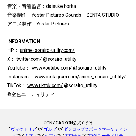
音楽・音響監督：daisuke horita
音楽制作：Yostar Pictures Sounds・ZENTA STUDIO
アニメ制作：Yostar Pictures
INFORMATION
HP：
anime-sorairo-utility.com/
X：
twitter.com/
@sorairo_utility
YouTube：
www.youtube.com/
@sorairo_utility
Instagram：
www.instagram.com/anime_sorairo_utility/
TikTok：
www.tiktok.com/
@sorairo_utility
©空色ユーティリティ
PONY CANYON公式Xでは
"
ヴィクトリア
"や"
ゴルフ
"や"
ダンロップスポーツマーケティン
グ
"や"
ミズノ
"や"
ヤマハ
"や"
木梨美涼
"や"
空色ユーティリテ