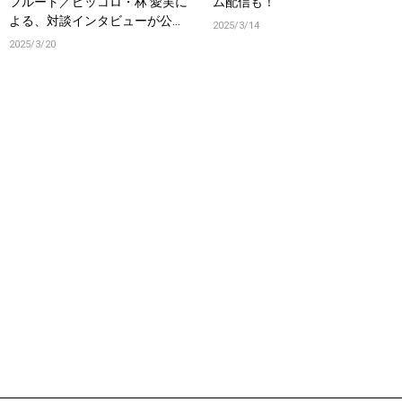
フルート／ピッコロ・林 愛実に
ム配信も！
よる、対談インタビューが公
2025/3/14
開！
2025/3/20