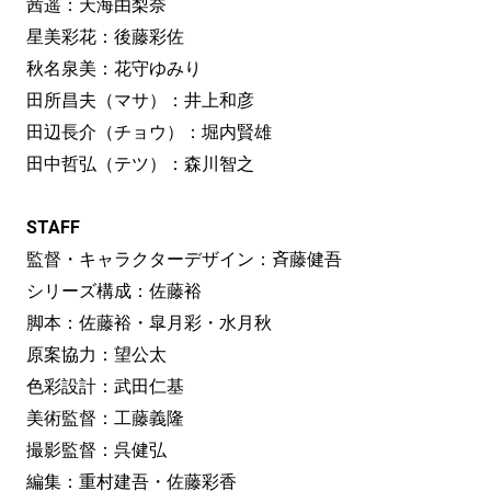
茜遥：天海由梨奈
星美彩花：後藤彩佐
秋名泉美：花守ゆみり
田所昌夫（マサ）：井上和彦
田辺長介（チョウ）：堀内賢雄
田中哲弘（テツ）：森川智之
STAFF
監督・キャラクターデザイン：斉藤健吾
シリーズ構成：佐藤裕
脚本：佐藤裕・皐月彩・水月秋
原案協力：望公太
色彩設計：武田仁基
美術監督：工藤義隆
撮影監督：呉健弘
編集：重村建吾・佐藤彩香