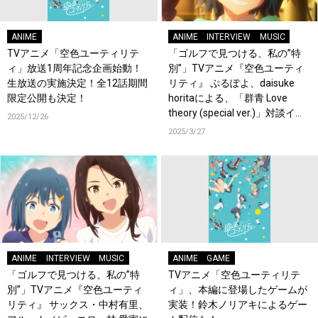
ANIME
ANIME
INTERVIEW
MUSIC
TVアニメ「空色ユーティリテ
「ゴルフで見つける、私の”特
ィ」放送1周年記念企画始動！
別”」TVアニメ『空色ユーティ
生放送の実施決定！全12話期間
リティ』 ぷるぽよ、daisuke
限定公開も決定！
horitaによる、「群青 Love
theory (special ver.)」対談イン
2025/12/26
タビューが公開！
2025/3/27
ANIME
INTERVIEW
MUSIC
ANIME
GAME
「ゴルフで見つける、私の”特
TVアニメ「空色ユーティリテ
別”」TVアニメ『空色ユーティ
ィ」、本編に登場したゲームが
リティ』 サックス・中村有里、
実装！鈴木ノリアキによるゲー