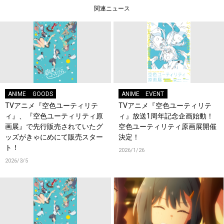
関連ニュース
ANIME
GOODS
ANIME
EVENT
TVアニメ『空色ユーティリテ
TVアニメ『空色ユーティリテ
ィ』、『空色ユーティリティ原
ィ』放送1周年記念企画始動！
画展』で先行販売されていたグ
空色ユーティリティ原画展開催
ッズがきゃにめにて販売スター
決定！
ト！
2026/1/26
2026/3/5