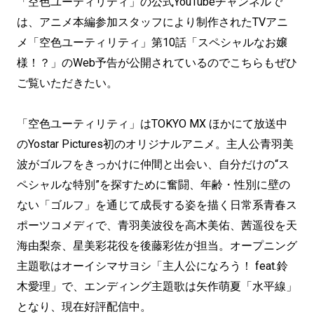
「空色ユーティリティ」の公式YouTubeチャンネルで
は、アニメ本編参加スタッフにより制作されたTVアニ
メ「空色ユーティリティ」第10話「スペシャルなお嬢
様！？」のWeb予告が公開されているのでこちらもぜひ
ご覧いただきたい。
「空色ユーティリティ」はTOKYO MX ほかにて放送中
のYostar Pictures初のオリジナルアニメ。主人公青羽美
波がゴルフをきっかけに仲間と出会い、自分だけの“ス
ペシャルな特別”を探すために奮闘、年齢・性別に壁の
ない「ゴルフ」を通じて成長する姿を描く日常系青春ス
ポーツコメディで、青羽美波役を高木美佑、茜遥役を天
海由梨奈、星美彩花役を後藤彩佐が担当。オープニング
主題歌はオーイシマサヨシ「主人公になろう！ feat.鈴
木愛理」で、エンディング主題歌は矢作萌夏「水平線」
となり、現在好評配信中。