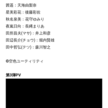
茜遥：天海由梨奈
星美彩花：後藤彩佐
秋名泉美：花守ゆみり
夜嵐日向：長縄まりあ
田所昌夫(マサ)：井上和彦
田辺長介(チョウ)：堀内賢雄
田中哲弘(テツ)：森川智之
©空色ユーティリティ
第3弾PV