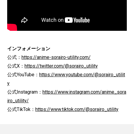
インフォメーション
公式：
https://anime-sorairo-utility.com/
公式X：
https://twitter.com/@sorairo_utility
公式YouTube：
https://www.youtube.com/@sorairo_utilit
y
公式Instagram：
https://www.instagram.com/anime_sora
iro_utility/
公式TikTok：
https://www.tiktok.com/@sorairo_utility