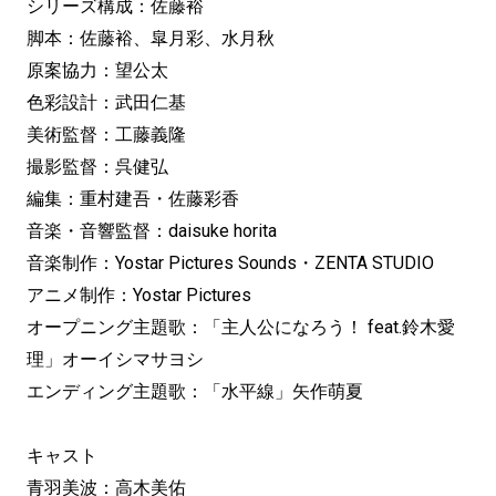
シリーズ構成：佐藤裕
脚本：佐藤裕、皐月彩、水月秋
原案協力：望公太
色彩設計：武田仁基
美術監督：工藤義隆
撮影監督：呉健弘
編集：重村建吾・佐藤彩香
音楽・音響監督：daisuke horita
音楽制作：Yostar Pictures Sounds・ZENTA STUDIO
アニメ制作：Yostar Pictures
オープニング主題歌：「主人公になろう！ feat.鈴木愛
理」オーイシマサヨシ
エンディング主題歌：「水平線」矢作萌夏
キャスト
青羽美波：高木美佑