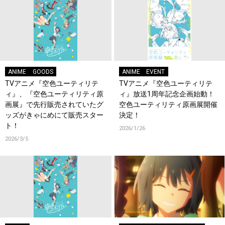
ANIME
GOODS
ANIME
EVENT
TVアニメ『空色ユーティリテ
TVアニメ『空色ユーティリテ
ィ』、『空色ユーティリティ原
ィ』放送1周年記念企画始動！
画展』で先行販売されていたグ
空色ユーティリティ原画展開催
ッズがきゃにめにて販売スター
決定！
ト！
2026/1/26
2026/3/5