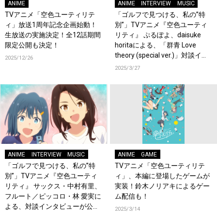
ANIME
ANIME
INTERVIEW
MUSIC
TVアニメ「空色ユーティリテ
「ゴルフで見つける、私の”特
ィ」放送1周年記念企画始動！
別”」TVアニメ『空色ユーティ
生放送の実施決定！全12話期間
リティ』 ぷるぽよ、daisuke
限定公開も決定！
horitaによる、「群青 Love
theory (special ver.)」対談イン
2025/12/26
タビューが公開！
2025/3/27
ANIME
INTERVIEW
MUSIC
ANIME
GAME
「ゴルフで見つける、私の”特
TVアニメ「空色ユーティリテ
別”」TVアニメ『空色ユーティ
ィ」、本編に登場したゲームが
リティ』 サックス・中村有里、
実装！鈴木ノリアキによるゲー
フルート／ピッコロ・林 愛実に
ム配信も！
よる、対談インタビューが公
2025/3/14
開！