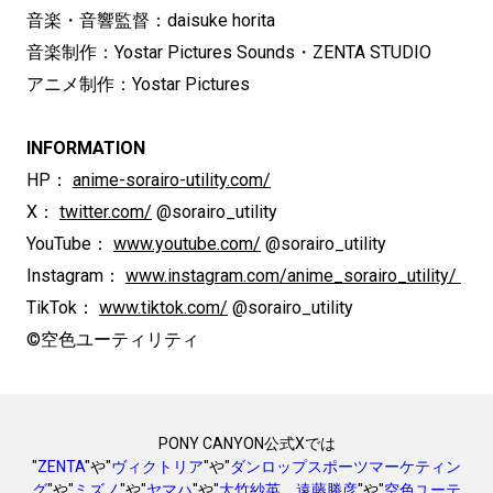
音楽・音響監督：daisuke horita
音楽制作：Yostar Pictures Sounds・ZENTA STUDIO
アニメ制作：Yostar Pictures
INFORMATION
HP：
anime-sorairo-utility.com/
X：
twitter.com/
@sorairo_utility
YouTube：
www.youtube.com/
@sorairo_utility
Instagram：
www.instagram.com/anime_sorairo_utility/
TikTok：
www.tiktok.com/
@sorairo_utility
©空色ユーティリティ
PONY CANYON公式Xでは
"
ZENTA
"や"
ヴィクトリア
"や"
ダンロップスポーツマーケティン
グ
"や"
ミズノ
"や"
ヤマハ
"や"
大竹紗英、遠藤勝彦
"や"
空色ユーテ