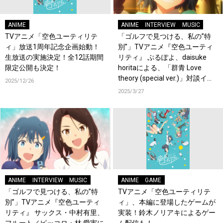
ANIME
ANIME
INTERVIEW
MUSIC
TVアニメ「空色ユーティリテ
「ゴルフで見つける、私の”特
ィ」放送1周年記念企画始動！
別”」TVアニメ『空色ユーティ
生放送の実施決定！全12話期間
リティ』 ぷるぽよ、daisuke
限定公開も決定！
horitaによる、「群青 Love
theory (special ver.)」対談イン
2025/12/26
タビューが公開！
2025/3/27
ANIME
INTERVIEW
MUSIC
ANIME
GAME
「ゴルフで見つける、私の”特
TVアニメ「空色ユーティリテ
別”」TVアニメ『空色ユーティ
ィ」、本編に登場したゲームが
リティ』 サックス・中村有里、
実装！鈴木ノリアキによるゲー