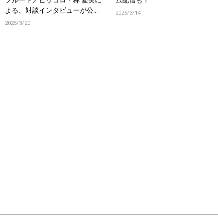
フルート／ピッコロ・林 愛実に
ム配信も！
よる、対談インタビューが公
2025/3/14
開！
2025/3/20