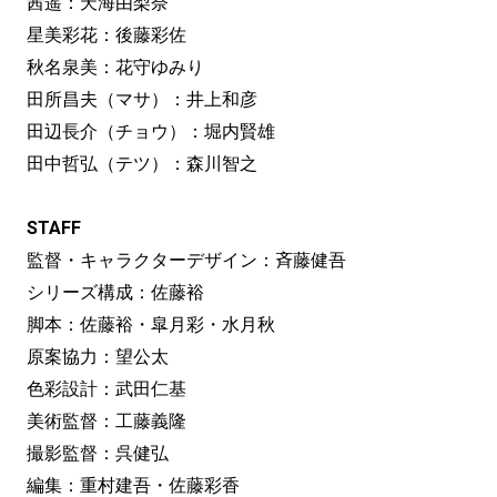
茜遥：天海由梨奈
星美彩花：後藤彩佐
秋名泉美：花守ゆみり
田所昌夫（マサ）：井上和彦
田辺長介（チョウ）：堀内賢雄
田中哲弘（テツ）：森川智之
STAFF
監督・キャラクターデザイン：斉藤健吾
シリーズ構成：佐藤裕
脚本：佐藤裕・皐月彩・水月秋
原案協力：望公太
色彩設計：武田仁基
美術監督：工藤義隆
撮影監督：呉健弘
編集：重村建吾・佐藤彩香