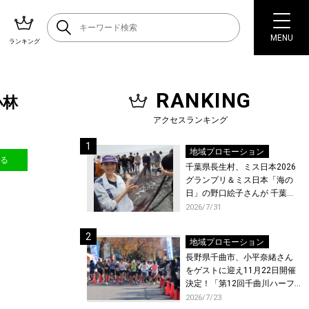
MENU
ランキング
RANKING
小林
アクセスランキング
地域プロモーション
送る
千葉県長生村、ミス日本2026
グランプリ＆ミス日本「海の
日」の野口絵子さんが 千葉県
唯一の村・長生村で地引網を
2026/7/31
体験！
地域プロモーション
長野県千曲市、小平奈緒さん
をゲストに迎え11月22日開催
決定！「第12回千曲川ハーフ
マラソン」エントリー受付開
2026/7/23