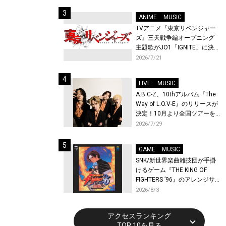
始！
ANIME
MUSIC
TVアニメ『東京リベンジャー
ズ』三天戦争編オープニング
主題歌がJO1「IGNITE」に決
定！メンバー全員から喜びと
2026/7/21
作品への想いあふれるコメン
トが到着！9月に東京・大阪で
LIVE
MUSIC
先行上映会を開催！
A.B.C-Z、10thアルバム『The
Way of L.O.V-E』のリリースが
決定！10月より全国ツアーを
開催！
2026/7/29
GAME
MUSIC
SNK/新世界楽曲雑技団が手掛
けるゲーム『THE KING OF
FIGHTERS ’96』のアレンジサ
ウンドトラックが配信開始！
2026/8/3
アクセスランキング
TOP 10を見る