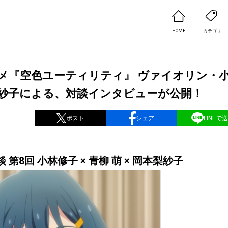
HOME
カテゴリ
ニメ『空色ユーティリティ』 ヴァイオリン・
梨紗子による、対談インタビューが公開！
ポスト
シェア
LINEで
8回 小林修子 × 青柳 萌 × 岡本梨紗子