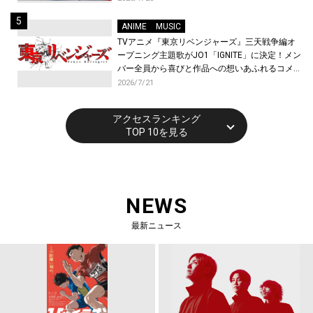
ANIME
MUSIC
TVアニメ『東京リベンジャーズ』三天戦争編オ
ープニング主題歌がJO1「IGNITE」に決定！メン
バー全員から喜びと作品への想いあふれるコメン
トが到着！9月に東京・大阪で先行上映会を開
2026/7/21
催！
アクセスランキング
TOP 10を見る
NEWS
最新ニュース