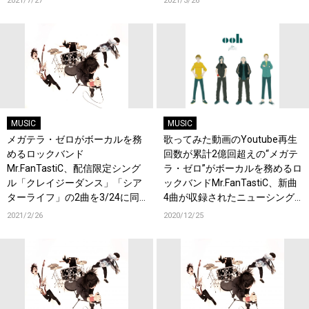
2021/7/27
2021/3/26
MUSIC
MUSIC
メガテラ・ゼロがボーカルを務
歌ってみた動画のYoutube再生
めるロックバンド
回数が累計2億回超えの“メガテ
Mr.FanTastiC、配信限定シング
ラ・ゼロ”がボーカルを務めるロ
ル「クレイジーダンス」「シア
ックバンドMr.FanTastiC、新曲
ターライフ」の2曲を3/24に同
4曲が収録されたニューシング
時リリース決定！
ル「ooh」が2/17リリース決
2021/2/26
2020/12/25
定！