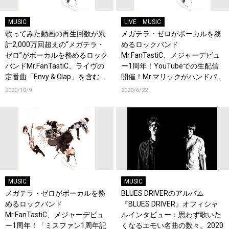
MUSIC
LIVE
MUSIC
歌ってみた動画の再生回数が累
メガテラ・ゼロがボーカルを務
計2,000万回超えの“メガテラ・
めるロックバンド
ゼロ”がボーカルを務めるロック
Mr.FanTastiC、メジャーデビュ
バンドMr.FanTastiC、ライヴの
ー1周年！YouTubeでの生配信
定番曲「Envy & Clap」を含む3
開催！Mr.マリックがハンドパワ
曲が収録されたシングル「＆」
ーで祝福！！さらに1周年記念T
2020/10/9
2020/6/22
が12/16リリース決定！
シャツ発売決定！
MUSIC
MUSIC
メガテラ・ゼロがボーカルを務
BLUES DRIVERのアルバム
めるロックバンド
『BLUES DRIVER』オフィシャ
Mr.FanTastiC、メジャーデビュ
ルインタビュー：思わず歌いた
ー1周年！「ミスファン1周年記
くなるエモい名曲の数々。2020