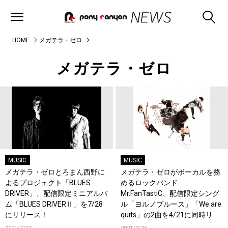
HOME
メガテラ・ゼロ
メガテラ・ゼロ
MUSIC
MUSIC
メガテラ・ゼロとろまん西野に
メガテラ・ゼロがボーカルを務
よるプロジェクト「BLUES
めるロックバンド
DRIVER」、配信限定ミニアルバ
Mr.FanTastiC、配信限定シング
ム「BLUES DRIVERⅡ」を7/28
ル「ヨルノブルース」「We are
にリリース！
quits」の2曲を4/21に同時リリ
ース！