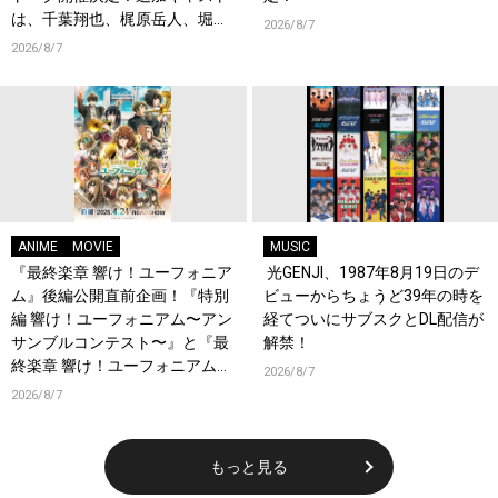
は、千葉翔也、梶原岳人、堀江
2026/8/7
瞬、綿貫竜之介！PV第1弾公
2026/8/7
開！キャストもコメント到着！
ANIME
MOVIE
MUSIC
『最終楽章 響け！ユーフォニア
光GENJI、1987年8月19日のデ
ム』後編公開直前企画！『特別
ビューからちょうど39年の時を
編 響け！ユーフォニアム〜アン
経てついにサブスクとDL配信が
サンブルコンテスト〜』と『最
解禁！
終楽章 響け！ユーフォニアム』
2026/8/7
前編の一挙上映が決定！
2026/8/7
もっと見る