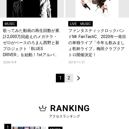
MUSIC
LIVE
MUSIC
歌ってみた動画の再生回数が累
ファンタスティックロックバン
計2,000万回超えのメガテラ・
ドMr. FanTastiC、2020年一発目
ゼロがベースのろまん西野と新
の単独ライブ「今年も飲みまし
プロジェクト「BLUES
ょ乾杯ライブ」梅田クラブクア
DRIVER」を始動！1stアルバム
トロ開催決定！
のリリースと6週連続MV公開と
2020/4/8
2019/11/21
先行配信が決定！
1
2
RANKING
アクセスランキング