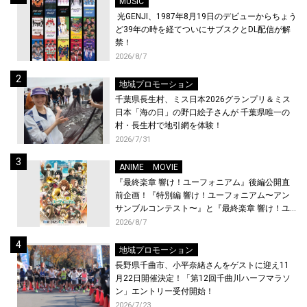
MUSIC
光GENJI、1987年8月19日のデビューからちょう
ど39年の時を経てついにサブスクとDL配信が解
禁！
2026/8/7
地域プロモーション
千葉県長生村、ミス日本2026グランプリ＆ミス
日本「海の日」の野口絵子さんが 千葉県唯一の
村・長生村で地引網を体験！
2026/7/31
ANIME
MOVIE
『最終楽章 響け！ユーフォニアム』後編公開直
前企画！『特別編 響け！ユーフォニアム〜アン
サンブルコンテスト〜』と『最終楽章 響け！ユ
ーフォニアム』前編の一挙上映が決定！
2026/8/7
地域プロモーション
長野県千曲市、小平奈緒さんをゲストに迎え11
月22日開催決定！「第12回千曲川ハーフマラソ
ン」エントリー受付開始！
2026/7/23