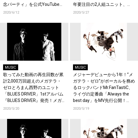
念パーティ」を公式YouTubeに
年要注目の2人組ユニット、
て6/19生配信決定！同日に
BLUES DRIVER
2020/6/12
2020/5/27
「Always the best day」配信開
始！
MUSIC
MUSIC
歌ってみた動画の再生回数が累
メジャーデビューから1年！”メ
計2,000万回超えのメガテラ・
ガテラ・ゼロ”がボーカルを務め
ゼロとろまん西野のユニット
るロックバンドMr.FanTastiC、
「BLUES DRIVER」1stアルバム
ライヴの定番曲「Always the
『BLUES DRIVER』発売！メガ
best day」をMV先行公開！
テラ・ゼロ、ろまん西野のコメ
6/19～配信開始！1周年特別企
2020/5/20
2020/5/19
ントも！
画も！