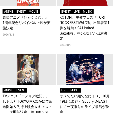
ANIME
EVENT
MOVIE
EVENT
LIVE
MUSIC
劇場アニメ『ひゃくえむ。』、
KOTORI、主催フェス『TORI
1周年記念リバイバル上映が実
ROCK FESTIVAL’26』出演者第1
施決定！
弾を解禁！04 Limited
Sazabys、w.o.d.などが出演決
2026/8/8
定！
2026/8/7
ANIME
EVENT
LIVE
MUSIC
TVアニメ「ロメリア戦記」、
オメでたい頭でなにより、10月
10月よりTOKYO MXほかにて放
19日に渋谷・ Spotify O-EAST
送開始＆先行上映会＆キャスト
にて一夜限りのライブ復活が決
トーク開催決定！追加キャスト
定！