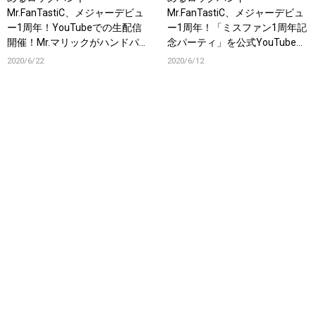
Mr.FanTastiC、メジャーデビュ
Mr.FanTastiC、メジャーデビュ
ー1周年！YouTubeでの生配信
ー1周年！「ミスファン1周年記
開催！Mr.マリックがハンドパワ
念パーティ」を公式YouTubeに
ーで祝福！！さらに1周年記念T
て6/19生配信決定！同日に
2020/6/22
2020/6/12
シャツ発売決定！
「Always the best day」配信開
始！