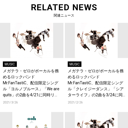
RELATED NEWS
関連ニュース
MUSIC
MUSIC
メガテラ・ゼロがボーカルを務
メガテラ・ゼロがボーカルを務
めるロックバンド
めるロックバンド
Mr.FanTastiC、配信限定シング
Mr.FanTastiC、配信限定シング
ル「ヨルノブルース」「We are
ル「クレイジーダンス」「シア
quits」の2曲を4/21に同時リリ
ターライフ」の2曲を3/24に同
ース！
時リリース決定！
2021/3/26
2021/2/26