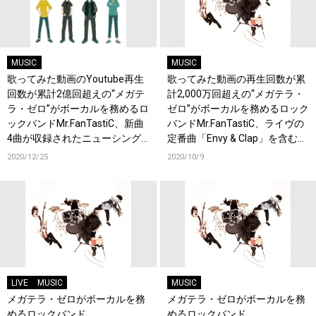
MUSIC
MUSIC
歌ってみた動画のYoutube再生
歌ってみた動画の再生回数が累
回数が累計2億回超えの“メガテ
計2,000万回超えの“メガテラ・
ラ・ゼロ”がボーカルを務めるロ
ゼロ”がボーカルを務めるロック
ックバンドMr.FanTastiC、新曲
バンドMr.FanTastiC、ライヴの
4曲が収録されたニューシング
定番曲「Envy & Clap」を含む3
ル「ooh」が2/17リリース決
曲が収録されたシングル「＆」
2020/12/25
2020/10/9
定！
が12/16リリース決定！
LIVE
MUSIC
MUSIC
メガテラ・ゼロがボーカルを務
メガテラ・ゼロがボーカルを務
めるロックバンド
めるロックバンド