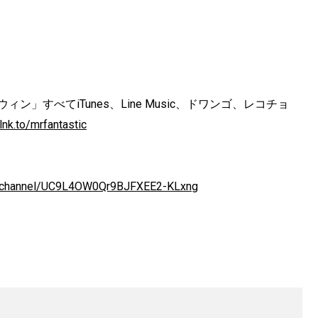
ウィン」すべてiTunes、Line Music、ドワンゴ、レコチョ
/lnk.to/mrfantastic
m/channel/UC9L4OW0Qr9BJFXEE2-KLxng