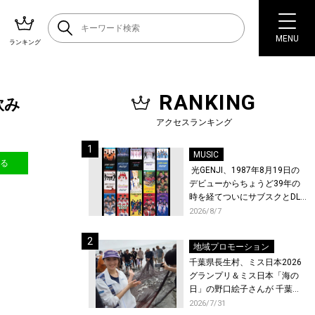
MENU
ランキング
RANKING
飲み
アクセスランキング
MUSIC
送る
光GENJI、1987年8月19日の
デビューからちょうど39年の
時を経てついにサブスクとDL
配信が解禁！
2026/8/7
地域プロモーション
千葉県長生村、ミス日本2026
グランプリ＆ミス日本「海の
日」の野口絵子さんが 千葉県
唯一の村・長生村で地引網を
2026/7/31