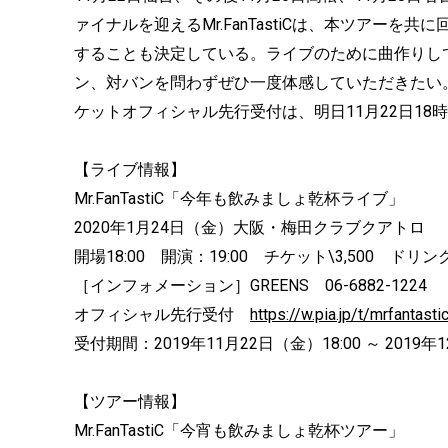
ァイナルを迎えるMr.FanTastiCは、本ツアーを共に回
することも決定している。ライブのために曲作りし
ン、対バンを問わずぜひ一度体感していただきたい
ケットオフィシャル先行受付は、明日11月22日18時
【ライブ情報】
Mr.FanTastiC「今年も飲みましょ乾杯ライブ」
2020年1月24日（金）大阪・梅田クラブクアトロ
開場18:00 開演：19:00 チケット\3,500 ドリ
［インフォメーション］GREENS 06-6882-1224
オフィシャル先行受付
https://w.pia.jp/t/mrfantasti
受付期間：2019年11月22日（金）18:00 ～ 2019年
【ツアー情報】
Mr.FanTastiC「今宵も飲みましょ乾杯ツアー」