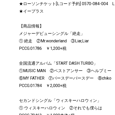
★ローソンチケット[Lコード予約] 0570-084-004 
★イープラス
【商品情報】
メジャーデビューシングル「絶走」
① 絶走 ②Mr.wonderland ③Liar,Liar
PCCG.01786 ￥1,200+税
全国流通アルバム「START DASH TURBO」
①MUSIC MAN ②ベストアンサー ③ヘルプミー ④マ
⑥MY FATHER ⑦バースデーバースデー ⑧chik
PCCG.01784 ￥2,000+税
セカンドシングル「ウィスキーハロウィン」
① ウィスキーハロウィン ②それでも僕らは