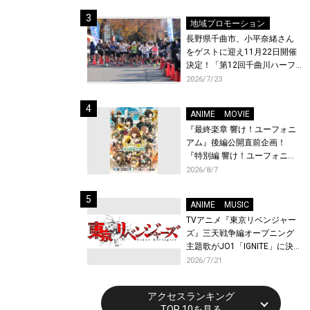
体験！
地域プロモーション
長野県千曲市、小平奈緒さん
をゲストに迎え11月22日開催
決定！「第12回千曲川ハーフ
マラソン」エントリー受付開
2026/7/23
始！
ANIME
MOVIE
『最終楽章 響け！ユーフォニ
アム』後編公開直前企画！
『特別編 響け！ユーフォニア
ム〜アンサンブルコンテス
2026/8/7
ト〜』と『最終楽章 響け！ユ
ーフォニアム』前編の一挙上
ANIME
MUSIC
映が決定！
TVアニメ『東京リベンジャー
ズ』三天戦争編オープニング
主題歌がJO1「IGNITE」に決
定！メンバー全員から喜びと
2026/7/21
作品への想いあふれるコメン
トが到着！9月に東京・大阪で
アクセスランキング
先行上映会を開催！
TOP 10を見る