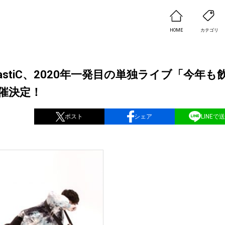
HOME
カテゴリ
astiC、2020年一発目の単独ライブ「今年も
催決定！
ポスト
シェア
LINEで