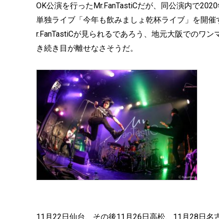
OK公演を行ったMr.FanTastiCだが、同公演内で2
単独ライブ「今年も飲みましょ乾杯ライブ」を開催
r.FanTastiCが見られるであろう、地元大阪で
き続き目が離せなさそうだ。
11月22日仙台、その後11月26日高松、11月28日