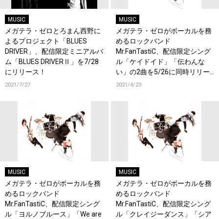
MUSIC
MUSIC
メガテラ・ゼロとろまん西野に
メガテラ・ゼロがボーカルを務
よるプロジェクト「BLUES
めるロックバンド
DRIVER」、配信限定ミニアルバ
Mr.FanTastiC、配信限定シング
ム「BLUES DRIVERⅡ」を7/28
ル「ケイドイド」「伝わんな
にリリース！
い」の2曲を5/26に同時リリー
ス！
2021/7/27
2021/4/23
MUSIC
MUSIC
メガテラ・ゼロがボーカルを務
メガテラ・ゼロがボーカルを務
めるロックバンド
めるロックバンド
Mr.FanTastiC、配信限定シング
Mr.FanTastiC、配信限定シング
ル「ヨルノブルース」「We are
ル「クレイジーダンス」「シア