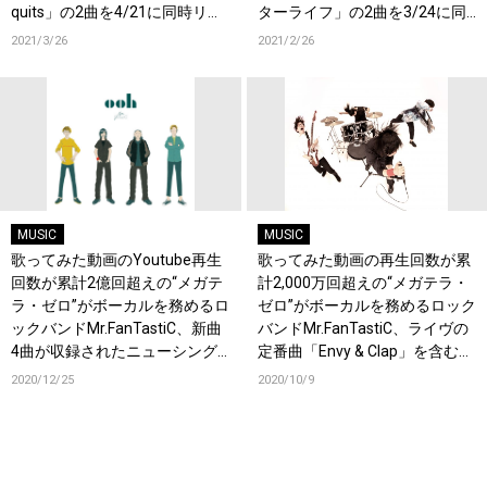
quits」の2曲を4/21に同時リリ
ターライフ」の2曲を3/24に同
ース！
時リリース決定！
2021/3/26
2021/2/26
MUSIC
MUSIC
歌ってみた動画のYoutube再生
歌ってみた動画の再生回数が累
回数が累計2億回超えの“メガテ
計2,000万回超えの“メガテラ・
ラ・ゼロ”がボーカルを務めるロ
ゼロ”がボーカルを務めるロック
ックバンドMr.FanTastiC、新曲
バンドMr.FanTastiC、ライヴの
4曲が収録されたニューシング
定番曲「Envy & Clap」を含む3
ル「ooh」が2/17リリース決
曲が収録されたシングル「＆」
2020/12/25
2020/10/9
定！
が12/16リリース決定！