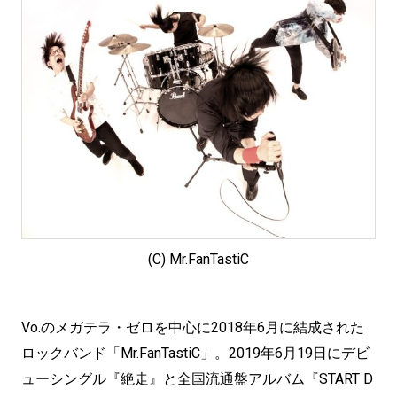
(C) Mr.FanTastiC
Vo.のメガテラ・ゼロを中心に2018年6月に結成された
ロックバンド「Mr.FanTastiC」。2019年6月19日にデビ
ューシングル『絶走』と全国流通盤アルバム『START D