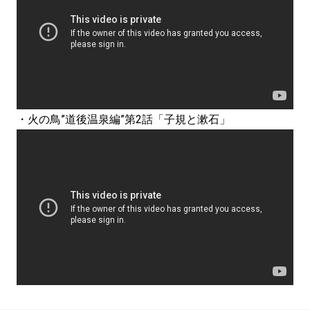
・火の鳥”道後温泉編”第2話「子規と漱石」