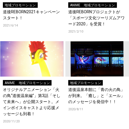
地域プロモーション
ANIME
地域プロモーション
道後REBORN2021キャンペーン
道後REBORNプロジェクトが
スタート！
「スポーツ文化ツーリズムアワ
ード2020」を受賞！
2021/6/14
2021/2/10
ANIME
地域プロモーション
地域プロモーション
オリジナルアニメーション「火
道後温泉本館に「青の火の鳥」
の鳥“道後温泉編”」第3話「そし
が到来。「癒し」と「エール」
て未来へ」が公開スタート。メ
のメッセージを発信中！！
インボイスキャストより応援メ
2020/8/11
ッセージも到着！
2020/11/20