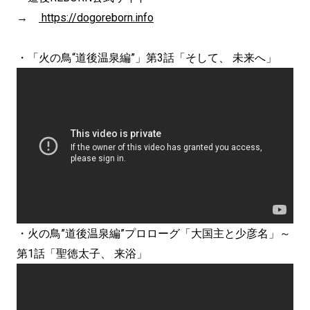
→
https://dogoreborn.info
・「火の鳥“道後温泉編”」第3話「そして、 未来へ」
・火の鳥”道後温泉編”プロローグ「大国主と少彦名」～
第1話「聖徳太子、 来浴」