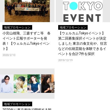
地域プロモーション
地域プロモーション
小宮山雄飛、三森すずこ等 各
【ウェルカムTokyoイベント】
イベント広報サポーターを発
第二回募集採択イベントが決定
表！【ウェルカムTokyoイベン
しました 東京の食文化や、狂言
ト】
などの伝統芸能を体験できるイ
ベントを合計7件を採択
2020/2/10
2019/12/19
地域プロモーション
2020年に東京都内で開催する観