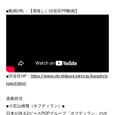
■動画URL：【美味しい渋谷区PR動画】
■渋谷区HP：
https://www.city.shibuya.tokyo.jp/kurashi/p
roject.html/
楽曲担当
■小宮山雄飛（ホフディラン）■
日本が誇る2ピースPOPグループ「ホフディラン」のボ