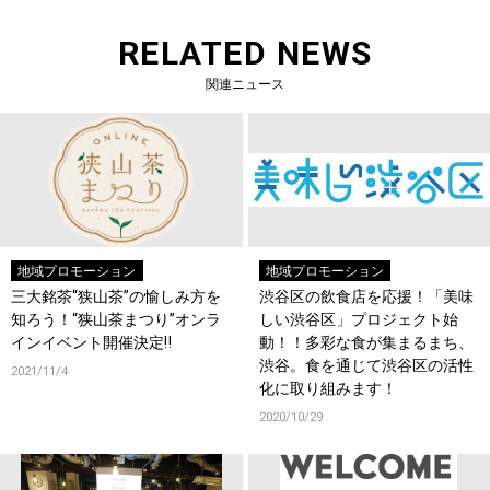
RELATED NEWS
関連ニュース
地域プロモーション
地域プロモーション
三大銘茶“狭山茶”の愉しみ方を
渋谷区の飲食店を応援！「美味
知ろう！“狭山茶まつり”オンラ
しい渋谷区」プロジェクト始
インイベント開催決定‼
動！！多彩な食が集まるまち、
渋谷。食を通じて渋谷区の活性
2021/11/4
化に取り組みます！
2020/10/29