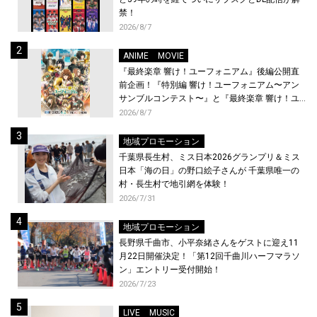
禁！
2026/8/7
ANIME
MOVIE
『最終楽章 響け！ユーフォニアム』後編公開直
前企画！『特別編 響け！ユーフォニアム〜アン
サンブルコンテスト〜』と『最終楽章 響け！ユ
ーフォニアム』前編の一挙上映が決定！
2026/8/7
地域プロモーション
千葉県長生村、ミス日本2026グランプリ＆ミス
日本「海の日」の野口絵子さんが 千葉県唯一の
村・長生村で地引網を体験！
2026/7/31
地域プロモーション
長野県千曲市、小平奈緒さんをゲストに迎え11
月22日開催決定！「第12回千曲川ハーフマラソ
ン」エントリー受付開始！
2026/7/23
LIVE
MUSIC