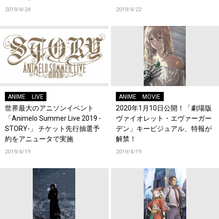
定！さらに第58回静岡ホビーシ
2019/4/24
2019/4/22
ョーにて先行販売決定！
ANIME
LIVE
ANIME
MOVIE
世界最大のアニソンイベント
2020年1月10日公開！「劇場版
「Animelo Summer Live 2019 -
ヴァイオレット・エヴァーガー
STORY-」 チケット先行抽選予
デン」キービジュアル、特報が
約をアニュータで実施
解禁！
2019/4/19
2019/4/19