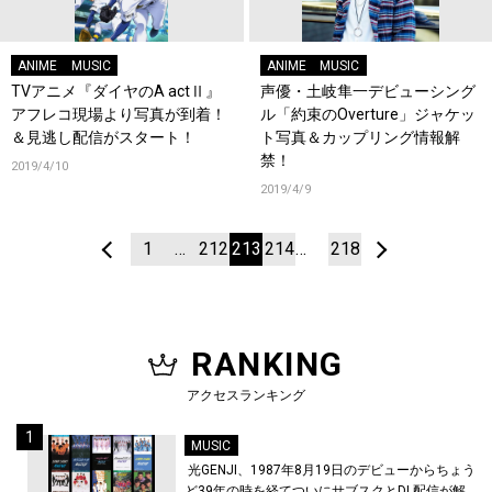
ANIME
MUSIC
ANIME
MUSIC
TVアニメ『ダイヤのA actⅡ』
声優・土岐隼一デビューシング
アフレコ現場より写真が到着！
ル「約束のOverture」ジャケッ
＆見逃し配信がスタート！
ト写真＆カップリング情報解
禁！
2019/4/10
2019/4/9
1
…
212
213
214
…
218
RANKING
アクセスランキング
MUSIC
光GENJI、1987年8月19日のデビューからちょう
ど39年の時を経てついにサブスクとDL配信が解