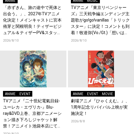
ANIME
ANIME
MUSIC
「赤ずきん、旅の途中で死体と
TVアニメ『東京リベンジャー
出会う。」、2027年TVアニメ
ズ』三天戦争編エンディング主
化決定！メインキャストに宮本
題歌がgo!go!vanillas「トリック
侑芽と関根明良！ティザービジ
スター」に決定！コメントも到
ュアル＆ティザーPV&スタッフ
着！牧達弥(Vo./Gt.)「想いは歌
情報も公開！原作者・キャス
詞に詰め込んでおります」
2026/8/10
2026/8/10
ト・スタッフからコメント到
着！
ANIME
EVENT
ANIME
EVENT
MOVIE
TVアニメ『二十世紀電氣目録-
劇場アニメ『ひゃくえむ。』、
ユーレカ・エヴリカ-』Blu-
1周年記念リバイバル上映が実
ray&DVD上巻、京都アニメーシ
施決定！
ョン描き下ろしジャケット解
2026/8/8
禁！アニメイト池袋本店にて店
頭イベント開催！
2026/8/10