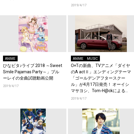
2019/4/17
ANIME
ANIME
MUSIC
ひなビタ♪ライブ 2018 ～Sweet
O×Tの新曲、TVアニメ「ダイヤ
Smile Pajamas Party～」ブル
のA actⅡ」エンディングテーマ
ーレイの全曲試聴動画公開
「ゴールデンアフタースクー
ル」が4月17日発売！ オーイシ
2019/4/17
マサヨシ、Tom-H@ckによるコ
メントも到着！
2019/4/17