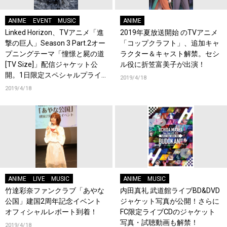
ANIME
EVENT
MUSIC
ANIME
Linked Horizon、TVアニメ「進
2019年夏放送開始 のTVアニメ
撃の巨人」Season 3 Part.2オー
「コップクラフト」、追加キャ
プニングテーマ「憧憬と屍の道
ラクター＆キャスト解禁。セシ
[TV Size]」配信ジャケット公
ル役に折笠富美子が出演！
開。1日限定スペシャルプライ
2019/4/18
ス100円配信決定！！！
2019/4/18
ANIME
LIVE
MUSIC
ANIME
MUSIC
竹達彩奈ファンクラブ「あやな
内田真礼 武道館ライブBD&DVD
公国」建国2周年記念イベント
ジャケット写真が公開！さらに
オフィシャルレポート到着！
FC限定ライブCDのジャケット
写真・試聴動画も解禁！
2019/4/18