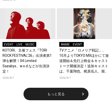
EVENT
LIVE
MUSIC
ANIME
EVENT
KOTORI、主催フェス『TORI
TVアニメ「ロメリア戦記」、
ROCK FESTIVAL’26』出演者第1
10月よりTOKYO MXほかにて放
弾を解禁！04 Limited
送開始＆先行上映会＆キャスト
Sazabys、w.o.d.などが出演決
トーク開催決定！追加キャスト
定！
は、千葉翔也、梶原岳人、堀江
瞬、綿貫竜之介！PV第1弾公
2026/8/7
2026/8/7
開！キャストもコメント到着！
もっと見る