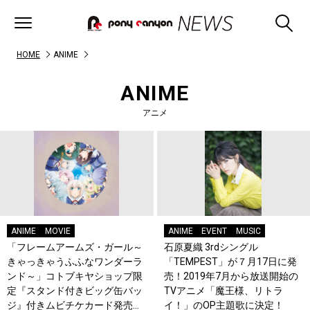
HOME
ANIME
ANIME
アニメ
ANIME
MOVIE
ANIME
EVENT
MUSIC
「フレームアームズ・ガール～
石原夏織 3rdシングル
きゃっきゃうふふなワンダーラ
「TEMPEST」が７月17日に発
ンド～」コトブキヤショップ限
売！2019年7月から放送開始の
定『スタンド付きビッグ缶バッ
TVアニメ「魔王様、リトラ
ジ』付きムビチケカード発売決
イ！」のOP主題歌に決定！