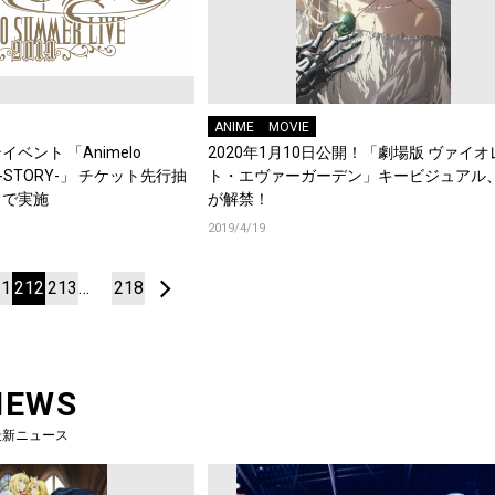
ANIME
MOVIE
ベント 「Animelo
2020年1月10日公開！「劇場版 ヴァイオ
019 -STORY-」 チケット先行抽
ト・エヴァーガーデン」キービジュアル
タで実施
が解禁！
2019/4/19
11
212
213
…
218
NEWS
最新ニュース