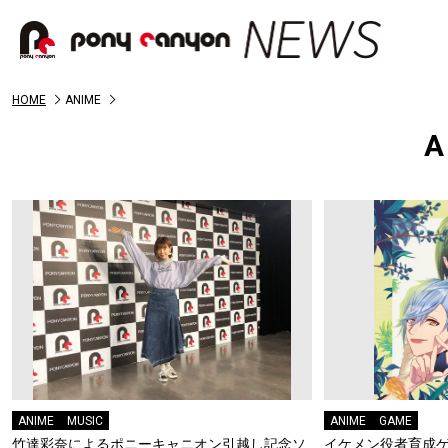
HOME
ANIME
A
ANIME
MUSIC
ANIME
GAME
竹達彩奈によるポニーキャニオン引越し記念ソ
イケメン役者育成ゲ