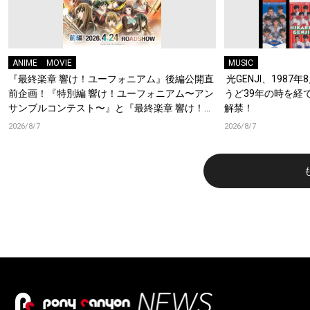
ANIME
MOVIE
MUSIC
『最終楽章 響け！ユーフォニアム』後編公開直
光GENJI、1987
前企画！『特別編 響け！ユーフォニアム〜アン
うど39年の時を経
サンブルコンテスト〜』と『最終楽章 響け！ユ
解禁！
ーフォニアム』前編の一挙上映が決定！
2026/8/7
2026/8/7