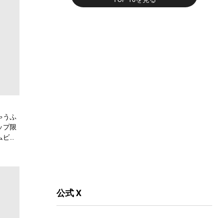
ゃうふ
ップ限
ムビチ
ビーシ
公式 X