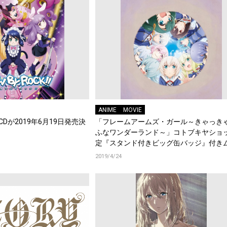
ANIME
MOVIE
K!! CDが2019年6月19日発売決
「フレームアームズ・ガール～きゃっき
ふなワンダーランド～」コトブキヤショ
定『スタンド付きビッグ缶バッジ』付き
ケカード発売決定！さらに第58回静岡ホ
2019/4/24
ョーにて先行販売決定！