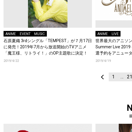
ANIME
EVENT
MUSIC
ANIME
LIVE
石原夏織 3rdシングル「TEMPEST」が７月17日
世界最大のアニソンイ
に発売！2019年7月から放送開始のTVアニメ
Summer Live 2
「魔王様、リトライ！」のOP主題歌に決定！
選予約をアニュー
2019/4/22
2019/4/19
1
…
2