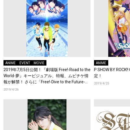
ANIME
EVENT
MOVIE
ANIME
2019年7月5日公開！『劇場版 Free!-Road to the
P SHOW BY ROC
World-夢』キービジュアル、特報、ムビチケ情
定！
報が解禁！ さらに「Free!-Dive to the Future-」
2019/4/25
トーク&リーディング スペシャルイベントが
2019/4/26
Blu-ray＆DVD化！