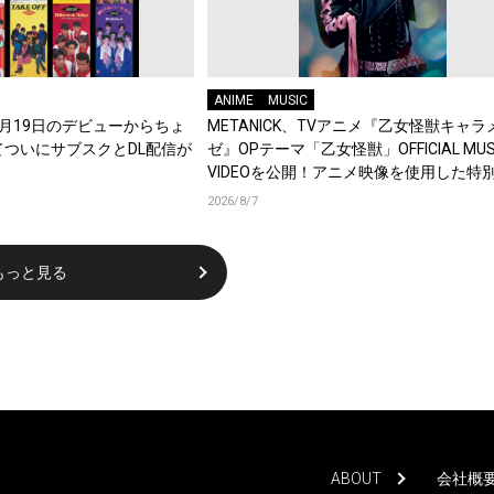
ANIME
MUSIC
年8月19日のデビューからちょ
METANICK、TVアニメ『乙女怪獣キャラ
てついにサブスクとDL配信が
ゼ』OPテーマ「乙女怪獣」OFFICIAL MUS
VIDEOを公開！アニメ映像を使用した特
集！
2026/8/7
もっと見る
ABOUT
会社概