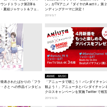
ウンドトラック第2弾＆
ン」がTVアニメ『ダイヤのA actⅡ』第
」春組・夏組ジャケット＆フェス
ンディングテーマに決定！
OOMING CARNIVAL』詳細
2019/5/7
ANIME
MUSIC
が発表されたばかりの「フラ
「アニュータで聴こう！ バンダイチャン
・さと への作品インタビュ
観よう！」アニュータとバンダイチャン
クロスキャンペーンを実施 Twitter で相
ゼント企画を実施
2019/4/26