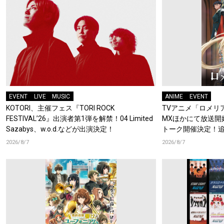
EVENT
LIVE
MUSIC
ANIME
EVENT
KOTORI、主催フェス『TORI ROCK
TVアニメ「ロメリア
FESTIVAL’26』出演者第1弾を解禁！04 Limited
MXほかにて放送開
Sazabys、w.o.d.などが出演決定！
トーク開催決定！
梶原岳人、堀江瞬、
2026/8/7
2026/8/7
開！キャストもコ