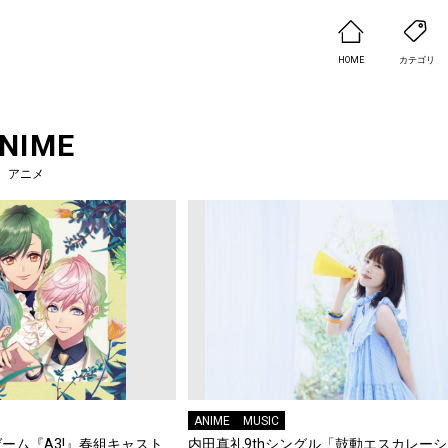
HOME
カテゴリ
NIME
アニメ
ANIME
MUSIC
ーム『A3!』春組キャスト
内田真礼9thシングル「鼓動エスカレーシ