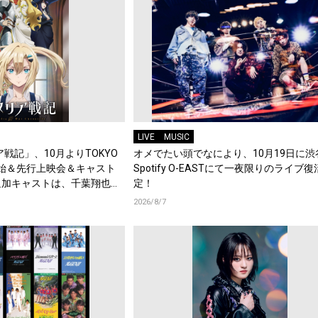
LIVE
MUSIC
戦記」、10月よりTOKYO
オメでたい頭でなにより、10月19日に渋
始＆先行上映会＆キャスト
Spotify O-EASTにて一夜限りのライブ
追加キャストは、千葉翔也、
定！
綿貫竜之介！PV第1弾公
2026/8/7
メント到着！