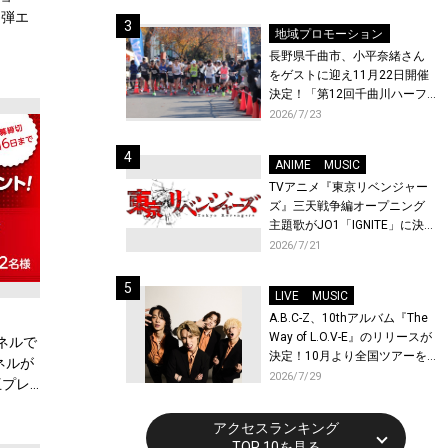
２弾エ
地域プロモーション
長野県千曲市、小平奈緒さん
をゲストに迎え11月22日開催
決定！「第12回千曲川ハーフ
マラソン」エントリー受付開
2026/7/23
始！
ANIME
MUSIC
TVアニメ『東京リベンジャー
ズ』三天戦争編オープニング
主題歌がJO1「IGNITE」に決
定！メンバー全員から喜びと
2026/7/21
作品への想いあふれるコメン
トが到着！9月に東京・大阪で
LIVE
MUSIC
先行上映会を開催！
A.B.C-Z、10thアルバム『The
Way of L.O.V-E』のリリースが
ネルで
決定！10月より全国ツアーを
ネルが
開催！
2026/7/29
互プレ
アクセスランキング
TOP 10を見る