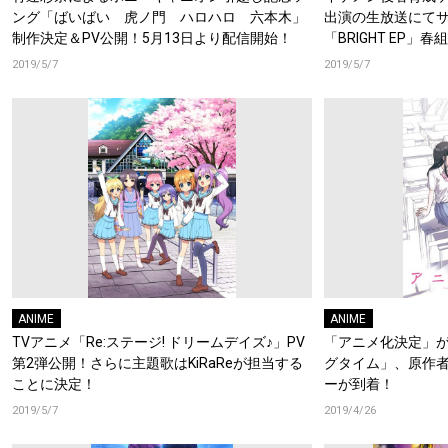
ング「ばいばい 虎ノ門 ハロハロ 六本木」
出演の生放送にてサ
制作決定＆PV公開！5月13日より配信開始！
「BRIGHT EP
型イベント『A3! BL
2019/5/7
2019/5/7
解禁！
ANIME
ANIME
TVアニメ「Re:ステージ! ドリームデイズ♪」PV
「アニメ化決定」
第2弾公開！さらに主題歌はKiRaReが担当する
グタイム」、原作者
ことに決定！
ーが到着！
2019/5/7
2019/4/26