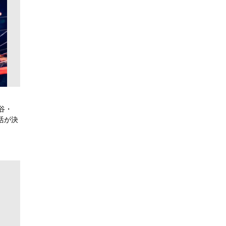
谷・
復活が決