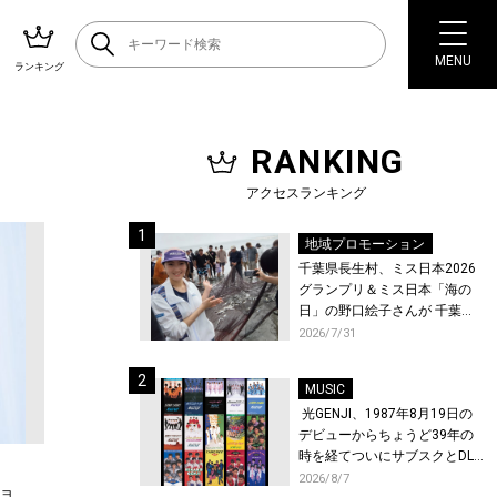
MENU
ランキング
RANKING
アクセスランキング
地域プロモーション
千葉県長生村、ミス日本2026
グランプリ＆ミス日本「海の
日」の野口絵子さんが 千葉県
唯一の村・長生村で地引網を
2026/7/31
体験！
MUSIC
光GENJI、1987年8月19日の
デビューからちょうど39年の
時を経てついにサブスクとDL
配信が解禁！
2026/8/7
ョ