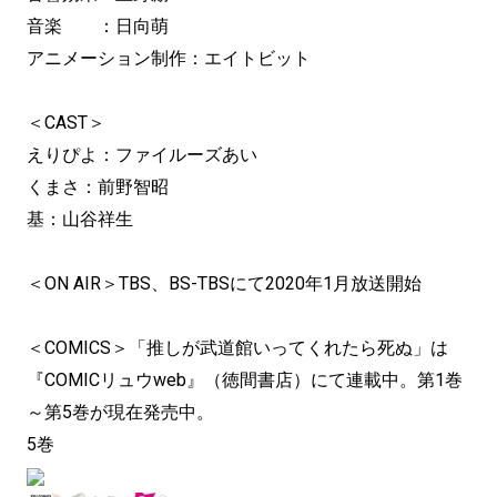
音楽 ：日向萌
アニメーション制作：エイトビット
＜CAST＞
えりぴよ：ファイルーズあい
くまさ：前野智昭
基：山谷祥生
＜ON AIR＞TBS、BS-TBSにて2020年1月放送開始
＜COMICS＞「推しが武道館いってくれたら死ぬ」は
『COMICリュウweb』（徳間書店）にて連載中。第1巻
～第5巻が現在発売中。
5巻