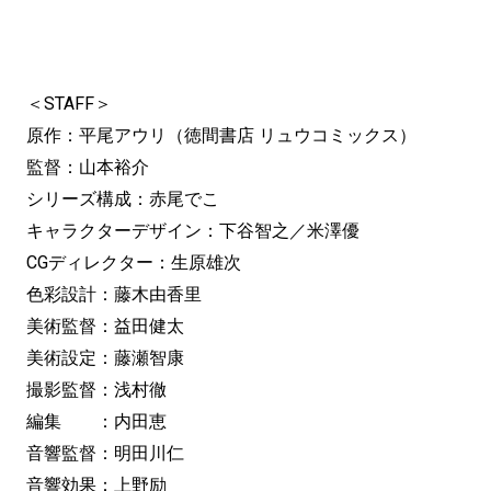
＜STAFF＞
原作：平尾アウリ（徳間書店 リュウコミックス）
監督：山本裕介
シリーズ構成：赤尾でこ
キャラクターデザイン：下谷智之／米澤優
CGディレクター：生原雄次
色彩設計：藤木由香里
美術監督：益田健太
美術設定：藤瀬智康
撮影監督：浅村徹
編集 ：内田恵
音響監督：明田川仁
音響効果：上野励