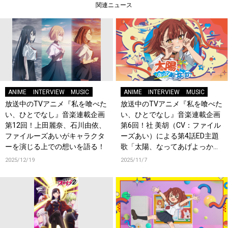
関連ニュース
ANIME
INTERVIEW
MUSIC
ANIME
INTERVIEW
MUSIC
放送中のTVアニメ『私を喰べた
放送中のTVアニメ『私を喰べた
い、ひとでなし』音楽連載企画
い、ひとでなし』音楽連載企画
第12回！上田麗奈、石川由依、
第6回！社 美胡（CV：ファイル
ファイルーズあいがキャラクタ
ーズあい）による第4話ED主題
ーを演じる上での想いを語る！
歌「太陽、なってあげよっか？
♡」エンディング映像ディレク
2025/12/19
2025/11/7
ター・INPINEの単独インタビュ
ーが公開！