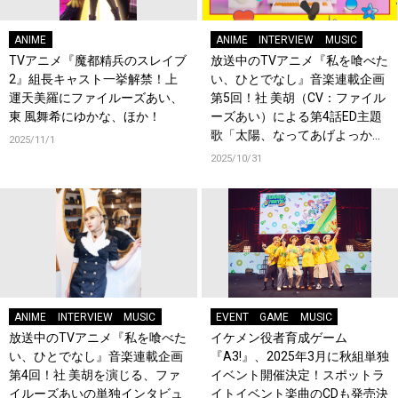
ANIME
ANIME
INTERVIEW
MUSIC
TVアニメ『魔都精兵のスレイブ
放送中のTVアニメ『私を喰べた
2』組長キャスト一挙解禁！上
い、ひとでなし』音楽連載企画
運天美羅にファイルーズあい、
第5回！社 美胡（CV：ファイル
東 風舞希にゆかな、ほか！
ーズあい）による第4話ED主題
歌「太陽、なってあげよっか？
2025/11/1
♡」のクリエイター陣による対
2025/10/31
談インタビューが公開！
ANIME
INTERVIEW
MUSIC
EVENT
GAME
MUSIC
放送中のTVアニメ『私を喰べた
イケメン役者育成ゲーム
い、ひとでなし』音楽連載企画
『A3!』、2025年3月に秋組単独
第4回！社 美胡を演じる、ファ
イベント開催決定！スポットラ
イルーズあいの単独インタビュ
イトイベント楽曲のCDも発売決