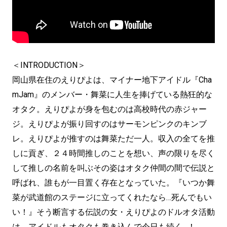
＜INTRODUCTION＞
岡山県在住のえりぴよは、マイナー地下アイドル『Cha
mJam』のメンバー・舞菜に人生を捧げている熱狂的な
オタク。えりぴよが身を包むのは高校時代の赤ジャー
ジ。えりぴよが振り回すのはサーモンピンクのキンブ
レ。えりぴよが推すのは舞菜ただ一人。収入の全てを推
しに貢ぎ、２４時間推しのことを想い、声の限りを尽く
して推しの名前を叫ぶその姿はオタク仲間の間で伝説と
呼ばれ、誰もが一目置く存在となっていた。『いつか舞
菜が武道館のステージに立ってくれたなら…死んでもい
い！』そう断言する伝説の女・えりぴよのドルオタ活動
は、アイドルもオタクも巻き込んで今日も続く…！