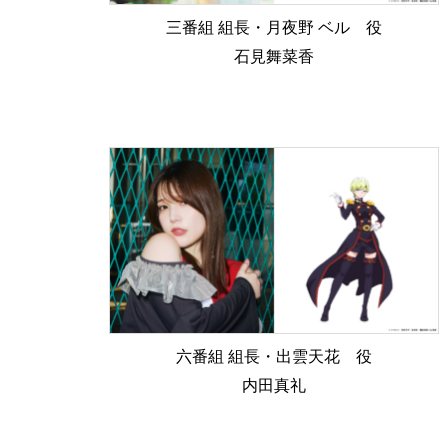
三番組 組長・月夜野 ベル 役
石見舞菜香
六番組 組長・出雲天花 役
内田真礼