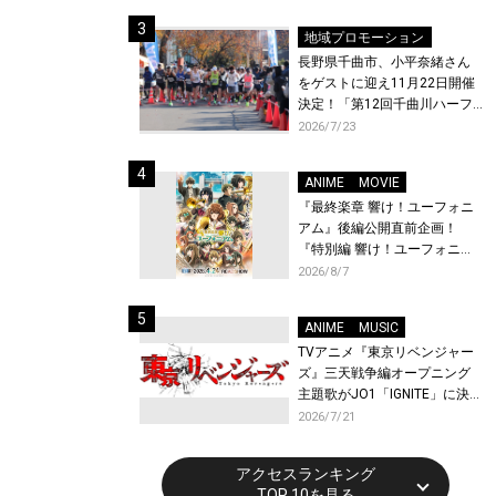
体験！
地域プロモーション
長野県千曲市、小平奈緒さん
をゲストに迎え11月22日開催
決定！「第12回千曲川ハーフ
マラソン」エントリー受付開
2026/7/23
始！
ANIME
MOVIE
『最終楽章 響け！ユーフォニ
アム』後編公開直前企画！
『特別編 響け！ユーフォニア
ム〜アンサンブルコンテス
2026/8/7
ト〜』と『最終楽章 響け！ユ
ーフォニアム』前編の一挙上
ANIME
MUSIC
映が決定！
TVアニメ『東京リベンジャー
ズ』三天戦争編オープニング
主題歌がJO1「IGNITE」に決
定！メンバー全員から喜びと
2026/7/21
作品への想いあふれるコメン
トが到着！9月に東京・大阪で
アクセスランキング
先行上映会を開催！
TOP 10を見る