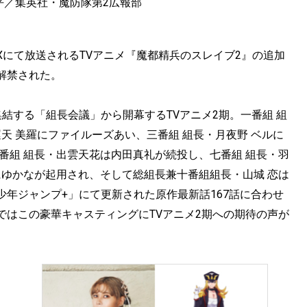
平／集英社・魔防隊第2広報部
、AT-Xにて放送されるTVアニメ『魔都精兵のスレイブ2』の追加
解禁された。
結する「組長会議」から開幕するTVアニメ2期。一番組 組
天 美羅にファイルーズあい、三番組 組長・月夜野 ベルに
番組 組長・出雲天花は内田真礼が続投し、七番組 組長・羽
にゆかなが起用され、そして総組長兼十番組組長・山城 恋は
年ジャンプ+」にて更新された原作最新話167話に合わせ
ではこの豪華キャスティングにTVアニメ2期への期待の声が