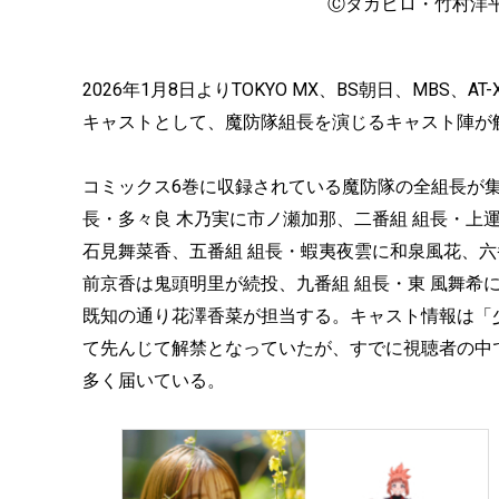
Ⓒタカヒロ・竹村洋
2026年1月8日よりTOKYO MX、BS朝日、MBS
キャストとして、魔防隊組長を演じるキャスト陣が
コミックス6巻に収録されている魔防隊の全組長が集
長・多々良 木乃実に市ノ瀬加那、二番組 組長・上運
石見舞菜香、五番組 組長・蝦夷夜雲に和泉風花、六
前京香は鬼頭明里が続投、九番組 組長・東 風舞希
既知の通り花澤香菜が担当する。キャスト情報は「少
て先んじて解禁となっていたが、すでに視聴者の中
多く届いている。