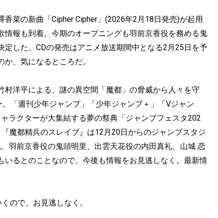
曲「Cipher Cipher」(2026年2月18日発売)が起用
歌情報も到着。今期のオープニングも羽前京香役を務める鬼
定した。CDの発売はアニメ放送期間中となる2月25日を予
のか、気になるところだ。
竹村洋平による、謎の異空間「魔都」の脅威から人々を守
ー。「週刊少年ジャンプ」「少年ジャンプ＋」「Vジャン
キャラクターが大集結する夢の祭典「ジャンプフェスタ202
『魔都精兵のスレイブ』は12月20日からのジャンプスタジ
也、羽前京香役の鬼頭明里、出雲天花役の内田真礼、山城 恋
もいるとのことなので、今後も情報をお見逃しなく。最新情
いくので、お見逃しなく。