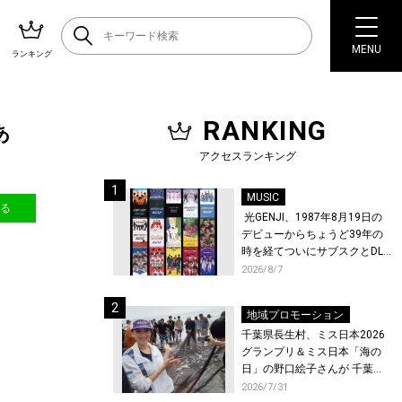
MENU
ランキング
RANKING
あ
アクセスランキング
MUSIC
送る
光GENJI、1987年8月19日の
デビューからちょうど39年の
時を経てついにサブスクとDL
配信が解禁！
2026/8/7
地域プロモーション
千葉県長生村、ミス日本2026
グランプリ＆ミス日本「海の
日」の野口絵子さんが 千葉県
唯一の村・長生村で地引網を
2026/7/31