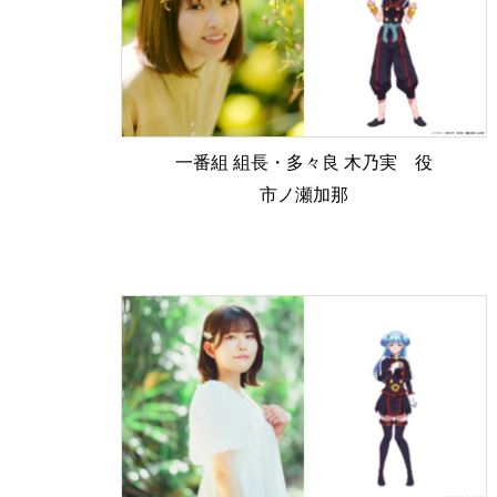
一番組 組長・多々良 木乃実 役
市ノ瀬加那