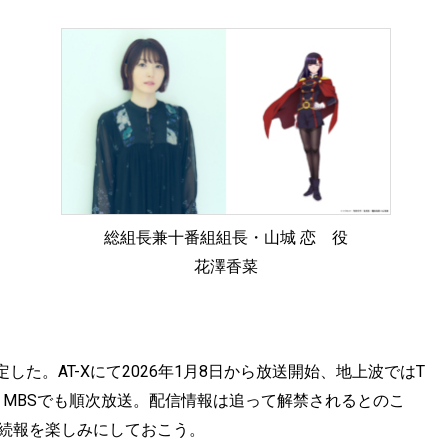
総組長兼十番組組長・山城 恋 役
花澤香菜
た。AT-Xにて2026年1月8日から放送開始、地上波ではT
日、MBSでも順次放送。配信情報は追って解禁されるとのこ
、続報を楽しみにしておこう。