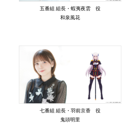
五番組 組長・蝦夷夜雲 役
和泉風花
七番組 組長・羽前京香 役
鬼頭明里