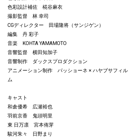
色彩設計補佐 椛谷麻衣
撮影監督 林 幸司
CGディレクター 田場隆将（サンジゲン）
編集 丹 彩子
音楽 KOHTA YAMAMOTO
音響監督 横田知加子
音響制作 ダックスプロダクション
アニメーション制作 パッショーネ × ハヤブサフィル
ム
キャスト
和倉優希 広瀬裕也
羽前京香 鬼頭明里
東 日万凛 宮本侑芽
駿河朱々 日野まり