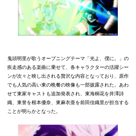
鬼頭明里が歌うオープニングテーマ「光よ、僕に。」の
疾走感のある楽曲に乗せて、各キャラクターの活躍シー
ンが次々と映し出される贅沢な内容となっており、原作
でも人気の高い東の晩餐の映像も一部披露された。あわ
せて東家キャストも追加発表され、東海桐花を井澤詩
織、東誉を根本優奈、東麻衣亜を前田佳織里が担当する
ことが明らかとなった。