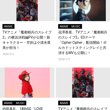
ANIME
ANIME
MUSIC
TVアニメ『魔都精兵のスレイブ
花澤香菜、TVアニメ『魔都精兵
2』の横浜決戦編PVが公開！新
のスレイブ2』EDテーマ
キャラクター・空折は小清水亜
「Cipher Cipher」配信開始！ポ
美が担当！
ルカドットスティングレイと共
演するMVも公開に！
2026/2/5
2026/1/9
ANIME
MUSIC
ANIME
内田真礼、18thSG「LOVE
TVアニメ『魔都精兵のスレイブ