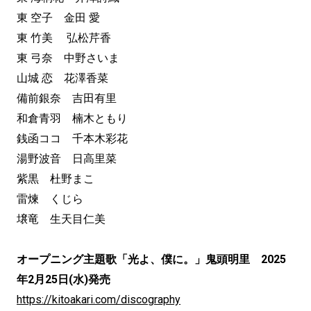
東 空子 金田 愛
東 竹美 弘松芹香
東 弓奈 中野さいま
山城 恋 花澤香菜
備前銀奈 吉田有里
和倉青羽 楠木ともり
銭函ココ 千本木彩花
湯野波音 日高里菜
紫黒 杜野まこ
雷煉 くじら
壌竜 生天目仁美
オープニング主題歌「光よ、僕に。」鬼頭明里 2025
年2月25日(水)発売
https://kitoakari.com/discography