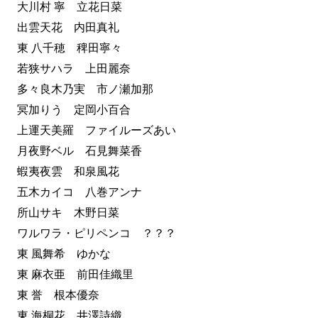
大川村 寧 立花日菜
出雲天花 内田真礼
東 八千穂 稗田寧々
若狭サハラ 上田麗奈
多々良木乃実 市ノ瀬加那
冥加りう 定岡小百合
上運天美羅 ファイルーズあい
月夜野ベル 石見舞菜香
蝦夷夜雲 和泉風花
五木カイコ 八巻アンナ
所山サキ 木野日菜
ワルワラ・ピリペンコ ？？？
東 風舞希 ゆかな
東 麻衣亜 前田佳織里
東 誉 根本優奈
東 海桐花 井澤詩織