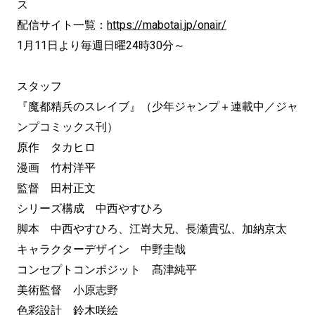
ス
配信サイト一覧：
https://mabotai.jp/onair/
1月11日より毎週日曜24時30分～
スタッフ
『魔都精兵のスレイブ』（少年ジャンプ＋連載中／ジャ
ンプコミックス刊）
原作 タカヒロ
漫画 竹村洋平
監督 田村正文
シリーズ構成 中西やすひろ
脚本 中西やすひろ、江嵜大兄、長瀬貴弘、加納京太
キャラクターデザイン 中野圭哉
コンセプトコンポジット 髙津純平
美術監督 小原志野
色彩設計 鈴木咲絵