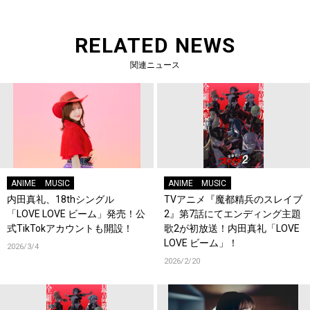
RELATED NEWS
関連ニュース
ANIME
MUSIC
ANIME
MUSIC
内田真礼、18thシングル
TVアニメ『魔都精兵のスレイブ
「LOVE LOVE ビーム」発売！公
2』第7話にてエンディング主題
式TikTokアカウントも開設！
歌2が初放送！内田真礼「LOVE
LOVE ビーム」！
2026/3/4
2026/2/20