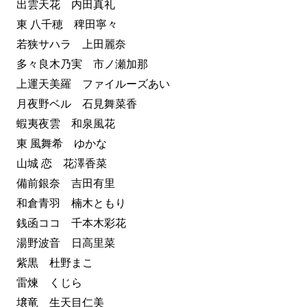
出雲天花 内田真礼
東 八千穂 稗田寧々
若狭サハラ 上田麗奈
多々良木乃実 市ノ瀬加那
上運天美羅 ファイルーズあい
月夜野ベル 石見舞菜香
蝦夷夜雲 和泉風花
東 風舞希 ゆかな
山城 恋 花澤香菜
備前銀奈 吉田有里
和倉青羽 楠木ともり
銭函ココ 千本木彩花
湯野波音 日高里菜
紫黒 杜野まこ
雷煉 くじら
壌竜 生天目仁美