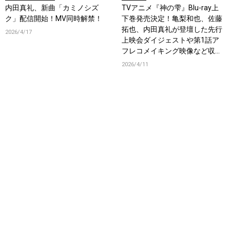
内田真礼、新曲「カミノシズ
TVアニメ『神の雫』Blu-ray上
ク」配信開始！MV同時解禁！
下巻発売決定！亀梨和也、佐藤
拓也、内田真礼が登壇した先行
2026/4/17
上映会ダイジェストや第1話ア
フレコメイキング映像など収録
決定！
2026/4/11