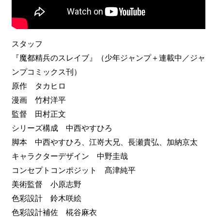
スタッフ
『魔都精兵のスレイブ』（少年ジャンプ＋連載中／ジャ
ンプコミックス刊）
原作 タカヒロ
漫画 竹村洋平
監督 田村正文
シリーズ構成 中西やすひろ
脚本 中西やすひろ、江嵜大兄、長瀬貴弘、加納京太
キャラクターデザイン 中野圭哉
コンセプトコンポジット 髙津純平
美術監督 小原志野
色彩設計 鈴木咲絵
色彩設計補佐 椛谷麻衣