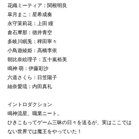
花織ミーティア：関根明良
皐月まこ：星希成奏
永守茉莉花：上田 瞳
倉石摩那：徳井青空
多岐川眠兎：稗田寧々
小鳥遊綾姫：高橋李依
朝比奈絵理子：五十嵐裕美
鳴神 萌：伊藤彩沙
六道さくら：日笠陽子
紬奈愛琉：内田真礼
イントロダクション
鳴神流星、職業ニート。
ひきこもってゲーム三昧の日々を送るが、実はここでは
ない世界では魔王をやっていた！