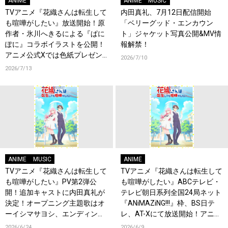
ANIME
ANIME
MUSIC
TVアニメ『花織さんは転生して
内田真礼、7月12日配信開始
も喧嘩がしたい』放送開始！原
「ベリーグッド・エンカウン
作者・氷川へきるによる『ぱに
ト」ジャケット写真公開&MV情
ぽに』コラボイラストを公開！
報解禁！
アニメ公式Xでは色紙プレゼン
2026/7/10
トキャンペーンも実施！
2026/7/13
ANIME
MUSIC
ANIME
TVアニメ『花織さんは転生して
TVアニメ『花織さんは転生して
も喧嘩がしたい』PV第2弾公
も喧嘩がしたい』ABCテレビ・
開！追加キャストに内田真礼が
テレビ朝日系列全国24局ネット
決定！オープニング主題歌はオ
『ANiMAZiNG!!!』枠、BS日テ
ーイシマサヨシ、エンディング
レ、AT-Xにて放送開始！アニメ
主題歌は内田真礼が担当！
新情報解禁の生放送実施も決
2026/6/24
2026/6/9