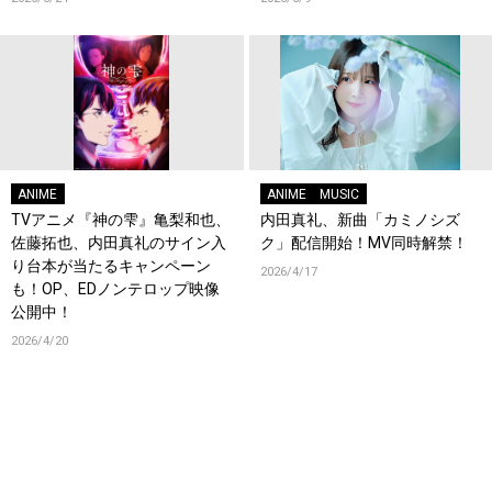
定！
ANIME
ANIME
MUSIC
TVアニメ『神の雫』亀梨和也、
内田真礼、新曲「カミノシズ
佐藤拓也、内田真礼のサイン入
ク」配信開始！MV同時解禁！
り台本が当たるキャンペーン
2026/4/17
も！OP、EDノンテロップ映像
公開中！
2026/4/20