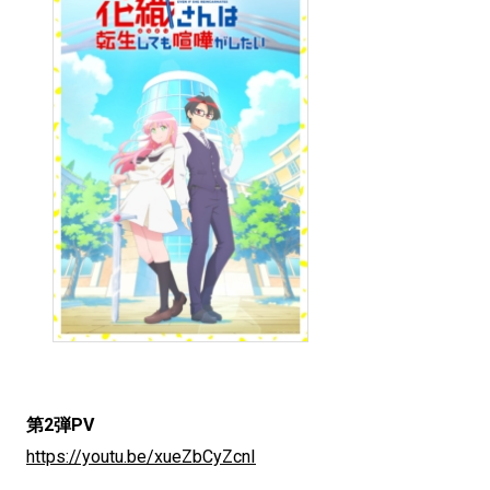
第2弾PV
https://youtu.be/xueZbCyZcnI