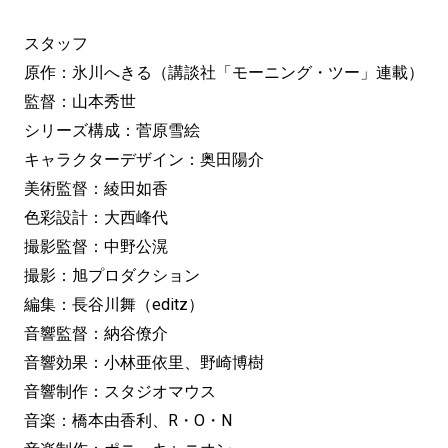
スタッフ
原作：氷川へきる（講談社「モーニング・ツー」連載）
監督：山本秀世
シリーズ構成：菅原雪絵
キャラクターデザイン：奥田陽介
美術監督：綾田如香
色彩設計：大西峰代
撮影監督：中野公滉
撮影：旭プロダクション
編集：長谷川舞（editz）
音響監督：納谷僚介
音響効果：小林亜依里、野崎博樹
音響制作：スタジオマウス
音楽：橋本由香利、R・O・N