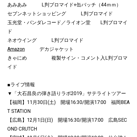
あみあみ L判ブロマイド+缶バッチ（44ｍｍ）
セブンネットショッピング L判ブロマイド
玉光堂・バンダレコード／ライオン堂 L判ブロマイ
ド
ネオウイング L判ブロマイド
Amazon
デカジャケット
きゃにめ 複製サイン・コメント入L判ブロマ
イド
■ライブ情報
▼「大石昌良の弾き語りラボ2019」サテライトツアー
【福岡】11月30日(土) 開場16:30/開演17:00 福岡BEA
T STATION
【広島】12月1日(日) 開場16:30/開演17:00 広島SEC
OND CRUTCH