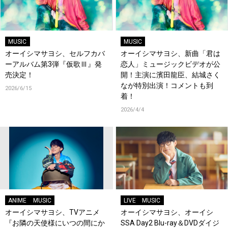
MUSIC
MUSIC
オーイシマサヨシ、セルフカバ
オーイシマサヨシ、新曲「君は
ーアルバム第3弾『仮歌Ⅲ』発
恋人」ミュージックビデオが公
売決定！
開！主演に濱田龍臣、結城さく
なが特別出演！コメントも到
2026/6/15
着！
2026/4/4
ANIME
MUSIC
LIVE
MUSIC
オーイシマサヨシ、TVアニメ
オーイシマサヨシ、オーイシ
『お隣の天使様にいつの間にか
SSA Day2 Blu-ray＆DVDダイジ