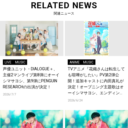
RELATED NEWS
関連ニュース
LIVE
MUSIC
ANIME
MUSIC
声優ユニット・DIALOGUE＋、
TVアニメ『花織さんは転生して
主催2マンライブ第8弾にオーイ
も喧嘩がしたい』PV第2弾公
シマサヨシ、第9弾にPENGUIN
開！追加キャストに内田真礼が
RESEARCHの出演が決定！
決定！オープニング主題歌はオ
ーイシマサヨシ、エンディング
2026/7/7
主題歌は内田真礼が担当！
2026/6/24