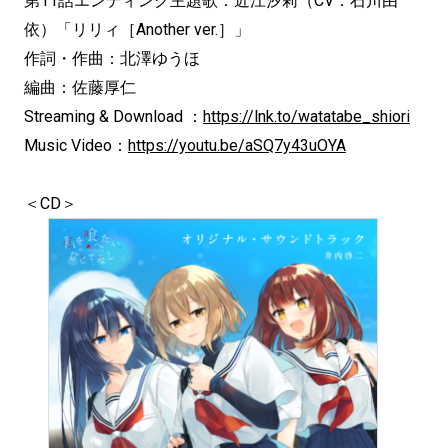
第11話エンディング主題歌：近江汐莉（CV：石川由
依）「リリィ［Another ver.］」
作詞・作曲：北澤ゆうほ
編曲：佐藤厚仁
Streaming & Download ：
https://lnk.to/watatabe_shiori
Music Video：
https://youtu.be/aSQ7y43uOYA
＜CD＞