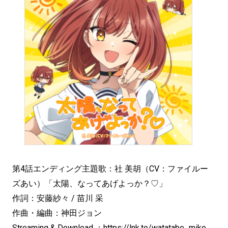
第4話エンディング主題歌：社 美胡（CV：ファイルー
ズあい）「太陽、なってあげよっか？♡」
作詞：安藤紗々 / 苗川 采
作曲・編曲：神田ジョン
Streaming & Download ：
https://lnk.to/watatabe_miko