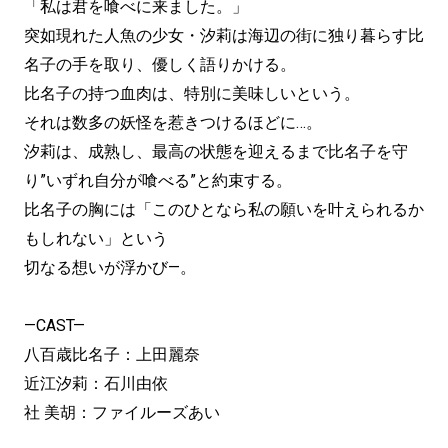
「私は君を喰べに来ました。」
突如現れた人魚の少女・汐莉は海辺の街に独り暮らす比
名子の手を取り、優しく語りかける。
比名子の持つ血肉は、特別に美味しいという。
それは数多の妖怪を惹きつけるほどに…。
汐莉は、成熟し、最高の状態を迎えるまで比名子を守
り”いずれ自分が喰べる”と約束する。
比名子の胸には「このひとなら私の願いを叶えられるか
もしれない」という
切なる想いが浮かび—。
—CAST—
八百歳比名子：上田麗奈
近江汐莉：石川由依
社 美胡：ファイルーズあい