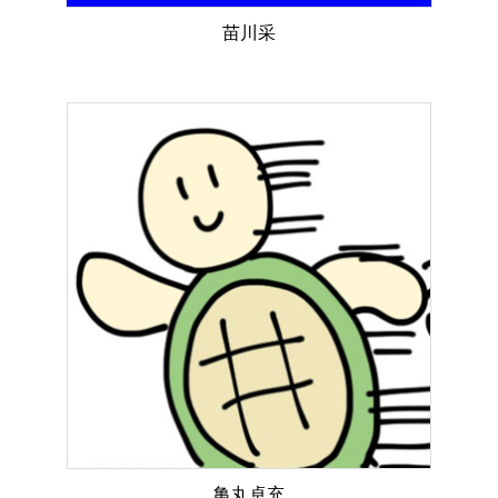
苗川采
亀丸卓充