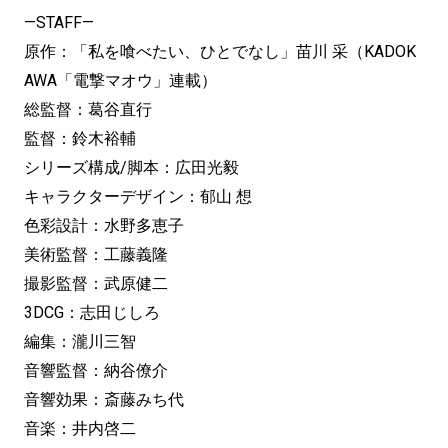
—STAFF—
原作：「私を喰べたい、ひとでなし」苗川 采（KADOK
AWA「電撃マオウ」連載）
総監督：葛谷直行
監督：鈴木裕輔
シリーズ構成/脚本：広田光毅
キャラクターデザイン：郁山 想
色彩設計：水野多恵子
美術監督：工藤義隆
撮影監督：武原健二
3DCG：志田じしろ
編集：瀧川三智
音響監督：納谷僚介
音響効果：斎藤みち代
音楽：井内啓二