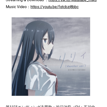
Music Video：
https://youtu.be/fqtcbzj8bbc