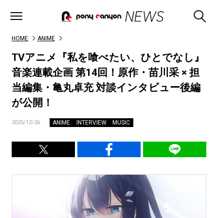
HOME
ANIME
TVアニメ『私を喰べたい、ひとでなし』
音楽連載企画 第14回！原作・苗川采 × 担
当編集・亀丸卓充 対談インタビュー後編
が公開！
ANIME
INTERVIEW
MUSIC
2025/12/26