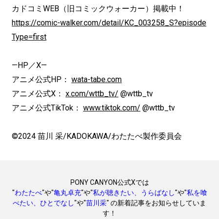
カドコミWEB（旧コミックウォーカー）掲載中！
https://comic-walker.com/detail/KC_003258_S?episode
Type=first
—HP／X—
アニメ公式HP：
wata-tabe.com
アニメ公式X：
x.com/wttb_tv/
@wttb_tv
アニメ公式TikTok：
www.tiktok.com/
@wttb_tv
©2024 苗川 采/KADOKAWA/わたたべ製作委員会
PONY CANYON公式Xでは
"
わたたべ
"や"
亀丸卓充
"や"
私が聴きたい、うらばなし
"や"
私を喰
べたい、ひとでなし
"や"
苗川采
" の新着記事をお知らせしていま
す！