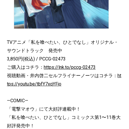
TVアニメ「私を喰べたい、ひとでなし」オリジナル・
サウンドトラック 発売中
3,850円(税込) / PCCG-02473
ご購入はコチラ：
https://lnk.to/pccg-02473
視聴動画・井内啓二セルフライナーノーツはコチラ：
ht
tps://youtu.be/tbfY7xqYFjo
—COMIC—
「電撃マオウ」にて大好評連載中！
「私を喰べたい、ひとでなし」コミックス第1〜11巻大
好評発売中！