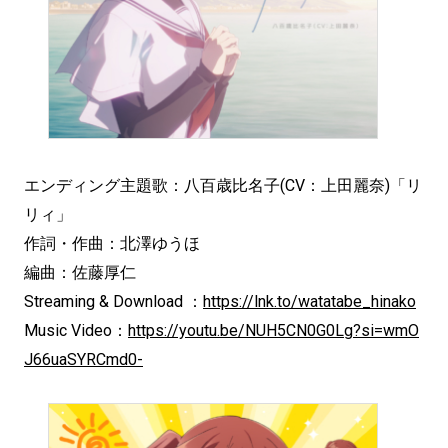
エンディング主題歌：八百歳比名子(CV：上田麗奈)「リ
リィ」
作詞・作曲：北澤ゆうほ
編曲：佐藤厚仁
Streaming & Download ：
https://lnk.to/watatabe_hinako
Music Video：
https://youtu.be/NUH5CN0G0Lg?si=wmO
J66uaSYRCmd0-