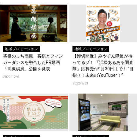
地域プロモーション
地域プロモーション
将棋のまち高槻、将棋とフィン
【締切間近】みやぞん隊長が待
ガーダンスを融合したPR動画
ってるゾ！ 『浜松あるある調査
「高槻棋風」公開を発表
隊』応募受付9月30日まで！ “目
指せ！未来のYouTuber！”
2022/12/6
2022/9/21