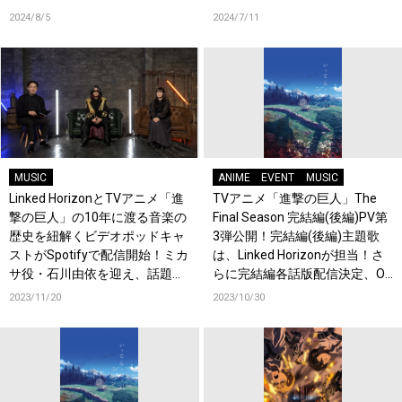
2024/8/5
2024/7/11
MUSIC
ANIME
EVENT
MUSIC
Linked HorizonとTVアニメ「進
TVアニメ「進撃の巨人」The
撃の巨人」の10年に渡る音楽の
Final Season 完結編(後編)PV第
歴史を紐解くビデオポッドキャ
3弾公開！完結編(後編)主題歌
ストがSpotifyで配信開始！ミカ
は、Linked Horizonが担当！さ
サ役・石川由依を迎え、話題の
らに完結編各話版配信決定、OP
最新曲の情報も！
テーマはLinked Horizon、EDテ
2023/11/20
2023/10/30
ーマはヒグチアイが担当！