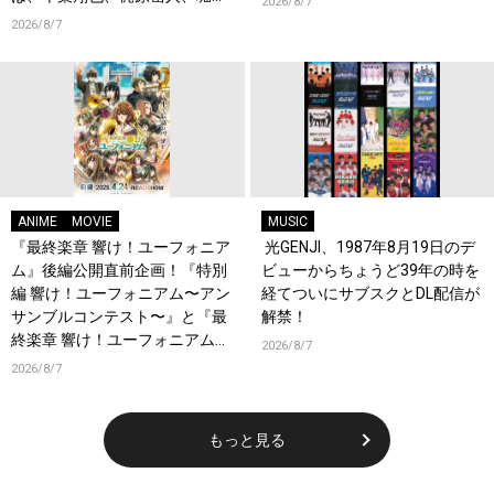
2026/8/7
瞬、綿貫竜之介！PV第1弾公
2026/8/7
開！キャストもコメント到着！
ANIME
MOVIE
MUSIC
『最終楽章 響け！ユーフォニア
光GENJI、1987年8月19日のデ
ム』後編公開直前企画！『特別
ビューからちょうど39年の時を
編 響け！ユーフォニアム〜アン
経てついにサブスクとDL配信が
サンブルコンテスト〜』と『最
解禁！
終楽章 響け！ユーフォニアム』
2026/8/7
前編の一挙上映が決定！
2026/8/7
もっと見る