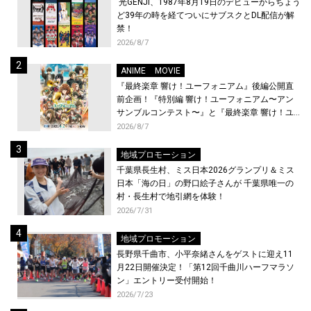
光GENJI、1987年8月19日のデビューからちょう
ど39年の時を経てついにサブスクとDL配信が解
禁！
2026/8/7
ANIME
MOVIE
『最終楽章 響け！ユーフォニアム』後編公開直
前企画！『特別編 響け！ユーフォニアム〜アン
サンブルコンテスト〜』と『最終楽章 響け！ユ
ーフォニアム』前編の一挙上映が決定！
2026/8/7
地域プロモーション
千葉県長生村、ミス日本2026グランプリ＆ミス
日本「海の日」の野口絵子さんが 千葉県唯一の
村・長生村で地引網を体験！
2026/7/31
地域プロモーション
長野県千曲市、小平奈緒さんをゲストに迎え11
月22日開催決定！「第12回千曲川ハーフマラソ
ン」エントリー受付開始！
2026/7/23