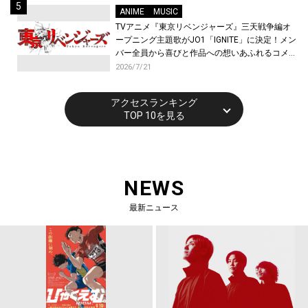
ANIME
MUSIC
TVアニメ『東京リベンジャーズ』三天戦争編オ
ープニング主題歌がJO1「IGNITE」に決定！メン
バー全員から喜びと作品への想いあふれるコメン
トが到着！9月に東京・大阪で先行上映会を開
2026/7/21
催！
アクセスランキング
TOP 10を見る
NEWS
最新ニュース