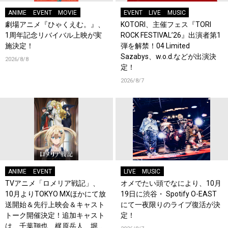
ANIME
EVENT
MOVIE
EVENT
LIVE
MUSIC
劇場アニメ『ひゃくえむ。』、
KOTORI、主催フェス『TORI
1周年記念リバイバル上映が実
ROCK FESTIVAL’26』出演者第1
施決定！
弾を解禁！04 Limited
Sazabys、w.o.d.などが出演決
2026/8/8
定！
2026/8/7
ANIME
EVENT
LIVE
MUSIC
TVアニメ「ロメリア戦記」、
オメでたい頭でなにより、10月
10月よりTOKYO MXほかにて放
19日に渋谷・ Spotify O-EAST
送開始＆先行上映会＆キャスト
にて一夜限りのライブ復活が決
トーク開催決定！追加キャスト
定！
は、千葉翔也、梶原岳人、堀江