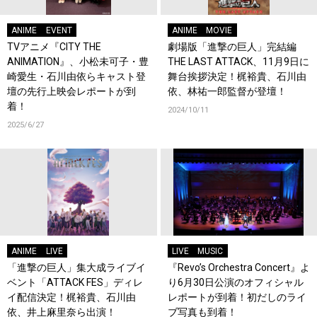
ANIME
EVENT
ANIME
MOVIE
TVアニメ『CITY THE
劇場版「進撃の巨人」完結編
ANIMATION』、小松未可子・豊
THE LAST ATTACK、11月9日に
崎愛生・石川由依らキャスト登
舞台挨拶決定！梶裕貴、石川由
壇の先行上映会レポートが到
依、林祐一郎監督が登壇！
着！
2024/10/11
2025/6/27
ANIME
LIVE
LIVE
MUSIC
「進撃の巨人」集大成ライブイ
『Revo’s Orchestra Concert』よ
ベント「ATTACK FES」ディレ
り6月30日公演のオフィシャル
イ配信決定！梶裕貴、石川由
レポートが到着！初だしのライ
依、井上麻里奈ら出演！
ブ写真も到着！