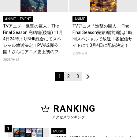
ANIME
EVENT
ANIME
TVアニメ「進撃の巨人」The
TVアニメ「進撃の巨人」 The
Final Season 完結編(後編) 11月
Final Season完結編(前編)は1時
4日24時よりNHK総合にてスペ
間スペシャルで放送！各配信サ
シャル放送決定！PV第2弾公
イトにて3月4日に配信決定！
開！さらにアニメ史上初のファ
2023/2/9
ン参加型オンライン打ち上げイ
2023/9/12
ベントも実施！
1
2
3
RANKING
アクセスランキング
MUSIC