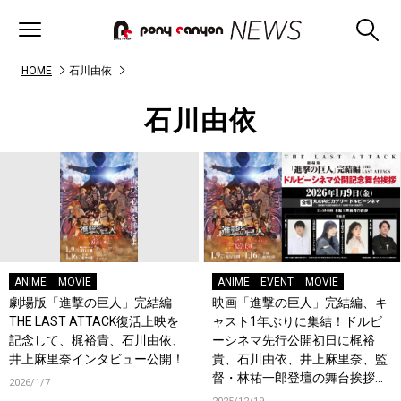
HOME
石川由依
石川由依
ANIME
MOVIE
ANIME
EVENT
MOVIE
劇場版「進撃の巨人」完結編
映画「進撃の巨人」完結編、キ
THE LAST ATTACK復活上映を
ャスト1年ぶりに集結！ドルビ
記念して、梶裕貴、石川由依、
ーシネマ先行公開初日に梶裕
井上麻里奈インタビュー公開！
貴、石川由依、井上麻里奈、監
督・林祐一郎登壇の舞台挨拶決
2026/1/7
定！