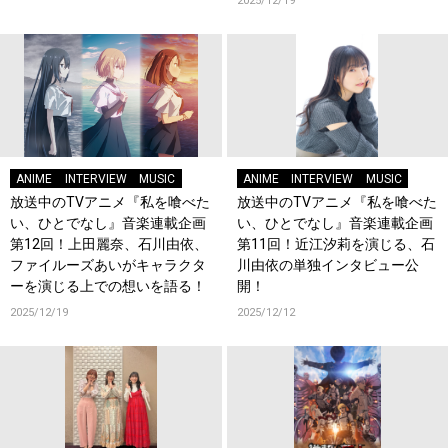
2025/12/19
ANIME
INTERVIEW
MUSIC
ANIME
INTERVIEW
MUSIC
放送中のTVアニメ『私を喰べた
放送中のTVアニメ『私を喰べた
い、ひとでなし』音楽連載企画
い、ひとでなし』音楽連載企画
第12回！上田麗奈、石川由依、
第11回！近江汐莉を演じる、石
ファイルーズあいがキャラクタ
川由依の単独インタビュー公
ーを演じる上での想いを語る！
開！
2025/12/19
2025/12/12