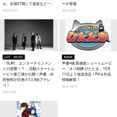
ル、全国37局にて放送など一斉
ーが登場
解禁！
2022/10/31
2021/3/26
LIVE
MUSIC
ANIME
「GLAY、エンターテインメン
声優×猫 新感覚ショートムービ
トの逆襲！？ 」活動スタートム
ー「ネコ戦隊 びたたま」10月
ービー第三弾が公開！声優・杉
11日より放送決定！PV＆作品
田智和が圧巻の1人4役アテレ
情報解禁！
コ！
2019/10/11
2021/3/22