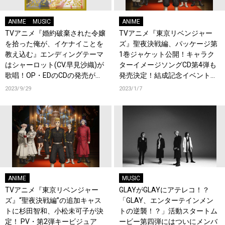
ANIME
MUSIC
ANIME
TVアニメ『婚約破棄された令嬢
TVアニメ『東京リベンジャー
を拾った俺が、イケナイことを
ズ』聖夜決戦編、パッケージ第
教え込む』エンディングテーマ
1巻ジャケット公開！キャラク
はシャーロット(CV.早見沙織)が
ターイメージソングCD第4弾も
歌唱！OP・EDのCDの発売が決
発売決定！結成記念イベント開
定！
催情報解禁！
2023/9/29
2023/1/7
ANIME
MUSIC
TVアニメ『東京リベンジャー
GLAYがGLAYにアテレコ！？
ズ』“聖夜決戦編”の追加キャス
「GLAY、エンターテインメン
トに杉田智和、小松未可子が決
トの逆襲！？」活動スタートム
定！ PV・第2弾キービジュア
ービー第四弾にはついにメンバ