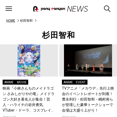
HOME
杉田智和
杉田智和
ANIME
MOVIE
ANIME
EVENT
映画『小林さんちのメイドラゴ
TVアニメ「メカウデ」先行上映
ン さみしがりやの竜』メイドラ
会のイベントレポートが到着！
ゴン大好き著名人が集合！芸
豊永利行・杉田智和・嶋村侑ら
人・ハライチの岩井勇気、
が登壇した豪華トークショーで
VTuber・ドーラ、コスプレイヤ
会場は大盛り上がり！
ー・えなこ、声優・杉田智和か