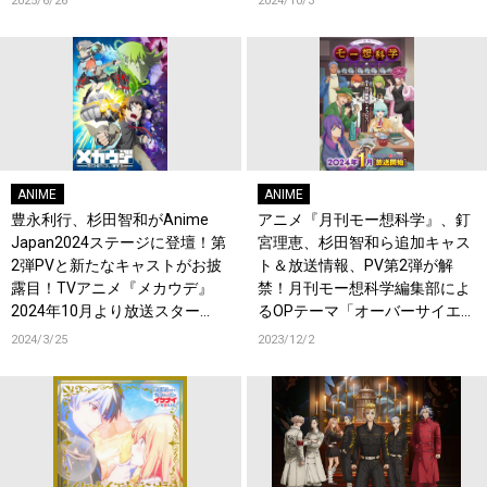
2025/6/26
2024/10/3
らコメントが到着！
ANIME
ANIME
豊永利行、杉田智和がAnime
アニメ『月刊モー想科学』、釘
Japan2024ステージに登壇！第
宮理恵、杉田智和ら追加キャス
2弾PVと新たなキャストがお披
ト＆放送情報、PV第2弾が解
露目！TVアニメ『メカウデ』
禁！月刊モー想科学編集部によ
2024年10月より放送スター
るOPテーマ「オーバーサイエン
ト！
てぃふぃっく！」ジャケット公
2024/3/25
2023/12/2
開！