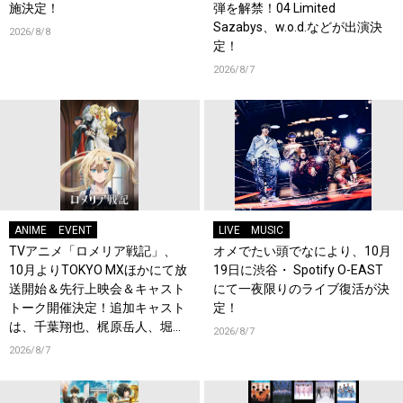
施決定！
弾を解禁！04 Limited
Sazabys、w.o.d.などが出演決
2026/8/8
定！
2026/8/7
ANIME
EVENT
LIVE
MUSIC
TVアニメ「ロメリア戦記」、
オメでたい頭でなにより、10月
10月よりTOKYO MXほかにて放
19日に渋谷・ Spotify O-EAST
送開始＆先行上映会＆キャスト
にて一夜限りのライブ復活が決
トーク開催決定！追加キャスト
定！
は、千葉翔也、梶原岳人、堀江
2026/8/7
瞬、綿貫竜之介！PV第1弾公
2026/8/7
開！キャストもコメント到着！