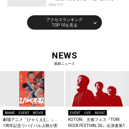
トが到着！9月に東京・大阪で先行上映会を開
2026/7/21
催！
アクセスランキング
TOP 10を見る
NEWS
最新ニュース
ANIME
EVENT
MOVIE
EVENT
LIVE
MUSIC
劇場アニメ『ひゃくえむ。』、
KOTORI、主催フェス『TORI
1周年記念リバイバル上映が実
ROCK FESTIVAL’26』出演者第1