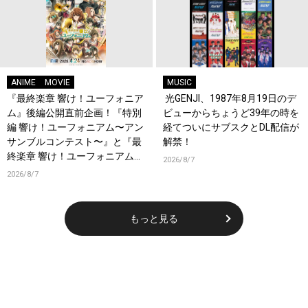
ANIME
MOVIE
MUSIC
『最終楽章 響け！ユーフォニア
光GENJI、1987年8月19日のデ
ム』後編公開直前企画！『特別
ビューからちょうど39年の時を
編 響け！ユーフォニアム〜アン
経てついにサブスクとDL配信が
サンブルコンテスト〜』と『最
解禁！
終楽章 響け！ユーフォニアム』
2026/8/7
前編の一挙上映が決定！
2026/8/7
もっと見る