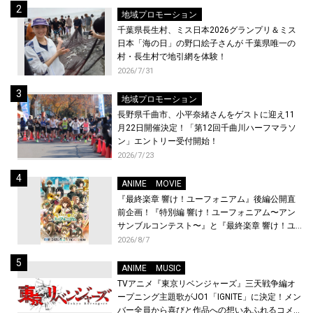
地域プロモーション
千葉県長生村、ミス日本2026グランプリ＆ミス
日本「海の日」の野口絵子さんが 千葉県唯一の
村・長生村で地引網を体験！
2026/7/31
地域プロモーション
長野県千曲市、小平奈緒さんをゲストに迎え11
月22日開催決定！「第12回千曲川ハーフマラソ
ン」エントリー受付開始！
2026/7/23
ANIME
MOVIE
『最終楽章 響け！ユーフォニアム』後編公開直
前企画！『特別編 響け！ユーフォニアム〜アン
サンブルコンテスト〜』と『最終楽章 響け！ユ
ーフォニアム』前編の一挙上映が決定！
2026/8/7
ANIME
MUSIC
TVアニメ『東京リベンジャーズ』三天戦争編オ
ープニング主題歌がJO1「IGNITE」に決定！メン
バー全員から喜びと作品への想いあふれるコメン