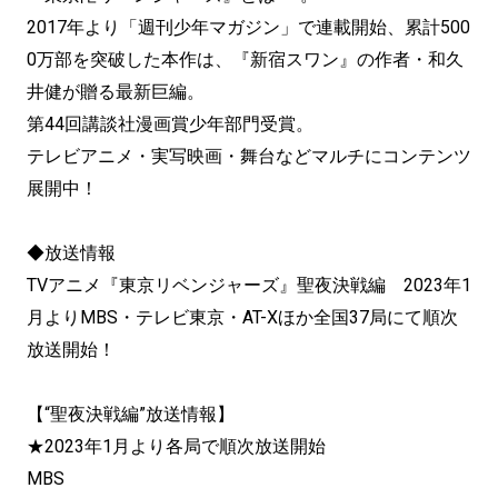
2017年より「週刊少年マガジン」で連載開始、累計500
0万部を突破した本作は、『新宿スワン』の作者・和久
井健が贈る最新巨編。
第44回講談社漫画賞少年部門受賞。
テレビアニメ・実写映画・舞台などマルチにコンテンツ
展開中！
◆放送情報
TVアニメ『東京リベンジャーズ』聖夜決戦編 2023年1
月よりMBS・テレビ東京・AT-Xほか全国37局にて順次
放送開始！
【“聖夜決戦編”放送情報】
★2023年1月より各局で順次放送開始
MBS