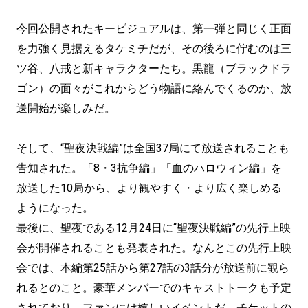
今回公開されたキービジュアルは、第一弾と同じく正面
を力強く見据えるタケミチだが、その後ろに佇むのは三
ツ谷、八戒と新キャラクターたち。黒龍（ブラックドラ
ゴン）の面々がこれからどう物語に絡んでくるのか、放
送開始が楽しみだ。
そして、“聖夜決戦編”は全国37局にて放送されることも
告知された。「8・3抗争編」「血のハロウィン編」を
放送した10局から、より観やすく・より広く楽しめる
ようになった。
最後に、聖夜である12月24日に“聖夜決戦編”の先行上映
会が開催されることも発表された。なんとこの先行上映
会では、本編第25話から第27話の3話分が放送前に観ら
れるとのこと。豪華メンバーでのキャストトークも予定
されており、ファンには嬉しいイベントだ。チケットの