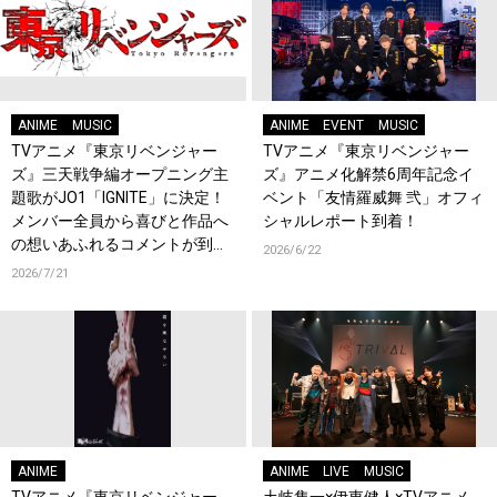
ANIME
MUSIC
ANIME
EVENT
MUSIC
TVアニメ『東京リベンジャー
TVアニメ『東京リベンジャー
ズ』三天戦争編オープニング主
ズ』アニメ化解禁6周年記念イ
題歌がJO1「IGNITE」に決定！
ベント「友情羅威舞 弐」オフィ
メンバー全員から喜びと作品へ
シャルレポート到着！
の想いあふれるコメントが到
2026/6/22
着！9月に東京・大阪で先行上
2026/7/21
映会を開催！
ANIME
ANIME
LIVE
MUSIC
TVアニメ『東京リベンジャー
土岐隼一×伊東健人×TVアニメ