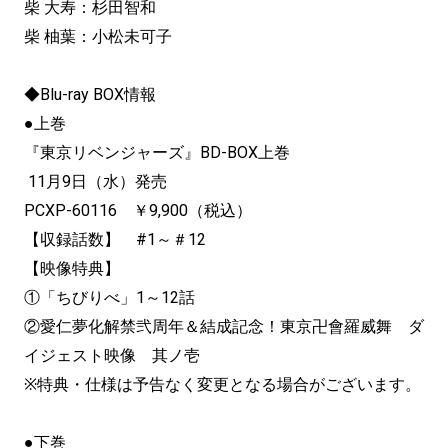
柴 大寿：杉田智和
柴 柚葉：小松未可子
◆Blu-ray BOX情報
●上巻
『東京リベンジャーズ』BD-BOX上巻
11月9日（水）発売
PCXP-60116 ￥9,900（税込）
【収録話数】 #1～＃12
【映像特典】
①「ちびりべ」1～12話
②愛仁夢化解禁弐周年＆結成記念！東京卍會羅威舞 ダ
イジェスト映像 其ノ壱
※特典・仕様は予告なく変更となる場合がございます。
●下巻