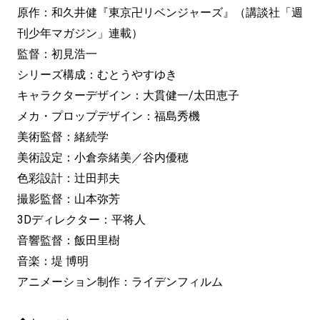
原作：和久井健『東京卍リベンジャーズ』（講談社「週
刊少年マガジン」連載）
監督：初見浩一
シリーズ構成：むとうやすゆき
キャラクターデザイン：大貫健一/太田恵子
メカ・プロップデザイン：福島秀機
美術監督：緒続学
美術設定：小倉奈緒美／谷内優穂
色彩設計：辻田邦夫
撮影監督：山本弥芳
3Dディレクター：平将人
音響監督：飯田里樹
音楽：堤 博明
アニメーション制作：ライデンフィルム