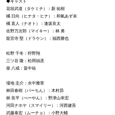
◆キャスト
花垣武道（タケミチ）：新 祐樹
橘 日向（ヒナタ・ヒナ）：和氣あず未
橘 直人（ナオト）：逢坂良太
佐野万次郎（マイキー）：林 勇
龍宮寺 堅（ドラケン）：福西勝也
松野 千冬：狩野翔
三ツ谷 隆：松岡禎丞
柴 八戒：畠中祐
場地 圭介：水中雅章
林田春樹（パーちん）：木村昴
林 良平（ぺーやん）：野津山幸宏
河田ナホヤ（スマイリー）：河西健吾
武藤泰宏（ムーチョ）：小野大輔