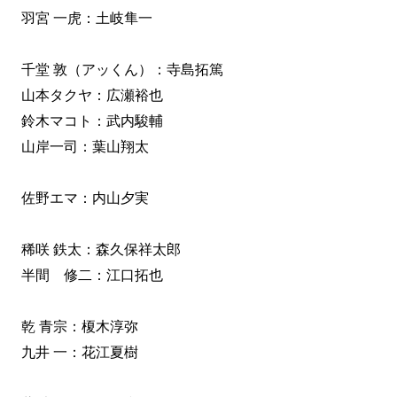
羽宮 一虎：土岐隼一
千堂 敦（アッくん）：寺島拓篤
山本タクヤ：広瀬裕也
鈴木マコト：武内駿輔
山岸一司：葉山翔太
佐野エマ：内山夕実
稀咲 鉄太：森久保祥太郎
半間 修二：江口拓也
乾 青宗：榎木淳弥
九井 一：花江夏樹