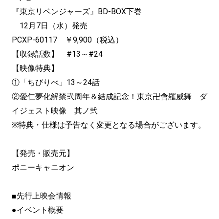
『東京リベンジャーズ』BD-BOX下巻
12月7日（水）発売
PCXP-60117 ￥9,900（税込）
【収録話数】 #13～#24
【映像特典】
①「ちびりべ」13～24話
②愛仁夢化解禁弐周年＆結成記念！東京卍會羅威舞 ダ
イジェスト映像 其ノ弐
※特典・仕様は予告なく変更となる場合がございます。
【発売・販売元】
ポニーキャニオン
■先行上映会情報
●イベント概要