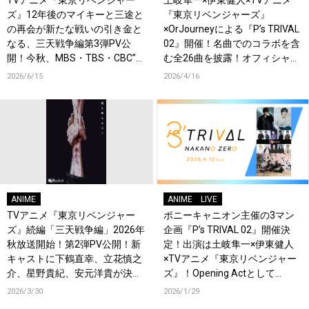
ズ』12年後のマイキーと三途と
『東京リベンジャーズ』
の再会が新たな戦いの引き金と
×OrJourneyによる『P’s TRIVAL
なる、三天戦争編第3弾PV公
02』開催！名曲でのコラボを含
開！今秋、MBS・TBS・CBC”ア
む全26曲を披露！オフィシャル
ニメイズム”枠、AT-Xほかにて
レポート到着！
2026/6/15
2026/4/16
放送開始！
ANIME
ANIME
LIVE
TVアニメ『東京リベンジャー
ポニーキャニオン主催の3マン
ズ』続編「三天戦争編」2026年
企画『P’s TRIVAL 02』開催決
秋放送開始！第2弾PV公開！新
定！出演は土岐隼一×伊東健人
キャストに下鶴直幸、立花慎之
×TVアニメ『東京リベンジャー
介、星野貴紀、安元洋貴が決
ズ』！Opening Actとして
定！
OrJourneyも登場！
2026/3/30
2026/1/29