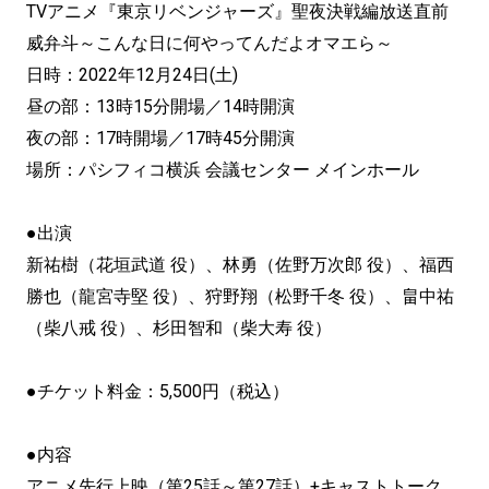
TVアニメ『東京リベンジャーズ』聖夜決戦編放送直前
威弁斗～
こんな日に何やってんだよオマエら～
日時：2022年12月24日(土)
昼の部：13時15分開場／14時開演
夜の部：17時開場／17時45分開演
場所：パシフィコ横浜 会議センター メインホール
●出演
新祐樹（花垣武道 役）、林勇（佐野万次郎 役）、福西
勝也（龍宮寺堅 役）、狩野翔（松野千冬 役）、畠中祐
（柴八戒 役）、杉田智和（柴大寿 役）
●チケット料金：5,500円（税込）
●内容
アニメ先行上映（第25話～第27話）+キャストトーク