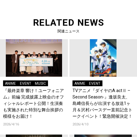
RELATED NEWS
関連ニュース
ANIME
EVENT
MUSIC
ANIME
EVENT
『最終楽章 響け！ユーフォニア
TVアニメ『ダイヤのA actⅡ –
ム』前編 完成披露上映会のオフ
Second Season-』逢坂良太、
ィシャルレポート公開！生演奏
島﨑信長らが出演する放送1ヶ
も実施された特別な舞台挨拶の
月＆沢村バースデー直前記念ト
模様をお届け！
ークイベント！緊急開催決定！
2026/4/16
2026/4/10