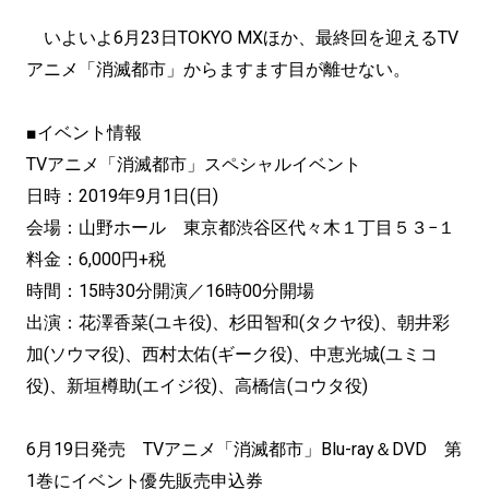
いよいよ6月23日TOKYO MXほか、最終回を迎えるTV
アニメ「消滅都市」からますます目が離せない。
■イベント情報
TVアニメ「消滅都市」スペシャルイベント
日時：2019年9月1日(日)
会場：山野ホール 東京都渋谷区代々木１丁目５３−１
料金：6,000円+税
時間：15時30分開演／16時00分開場
出演：花澤香菜(ユキ役)、杉田智和(タクヤ役)、朝井彩
加(ソウマ役)、西村太佑(ギーク役)、中恵光城(ユミコ
役)、新垣樽助(エイジ役)、高橋信(コウタ役)
6月19日発売 TVアニメ「消滅都市」Blu-ray＆DVD 第
1巻にイベント優先販売申込券