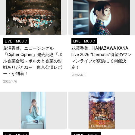
LIVE
MUSIC
LIVE
MUSIC
花澤香菜、ニューシングル
花澤香菜、HANAZAWA KANA
「Cipher Cipher」発売記念「ポ
Live 2026 “Clematis”待望のワン
ル香菜合戦～ポルカと香菜の対
マンライブが横浜にて開催決
戦ありがとね～」東京公演レポ
定！
ートが到着！
2026/4/6
2026/4/6