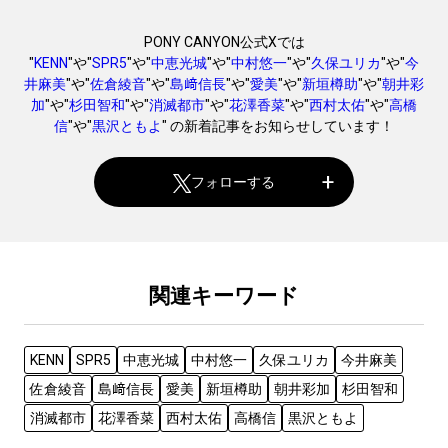
PONY CANYON公式Xでは
"
KENN
"や"
SPR5
"や"
中恵光城
"や"
中村悠一
"や"
久保ユリカ
"や"
今
井麻美
"や"
佐倉綾音
"や"
島﨑信長
"や"
愛美
"や"
新垣樽助
"や"
朝井彩
加
"や"
杉田智和
"や"
消滅都市
"や"
花澤香菜
"や"
西村太佑
"や"
高橋
信
"や"
黒沢ともよ
" の新着記事をお知らせしています！
フォローする
関連キーワード
KENN
SPR5
中恵光城
中村悠一
久保ユリカ
今井麻美
佐倉綾音
島﨑信長
愛美
新垣樽助
朝井彩加
杉田智和
消滅都市
花澤香菜
西村太佑
高橋信
黒沢ともよ