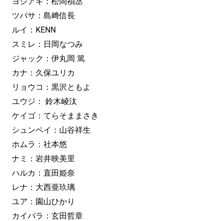
ヨシアキ：松岡禎丞
ツバサ：島﨑信長
ルイ：KENN
スミレ：日岡なつみ
ジャック：伊丸岡 篤
カナ：久保ユリカ
リョウコ：黒沢ともよ
ユウジ： 鈴木崚汰
ケイゴ：てらそままさき
シュンペイ：山谷祥生
ホムラ：社本悠
ナミ：岩井映美里
ハルカ：直田姫奈
レナ：大西亜玖璃
ユア：園山ひかり
カイバラ：玄田哲章