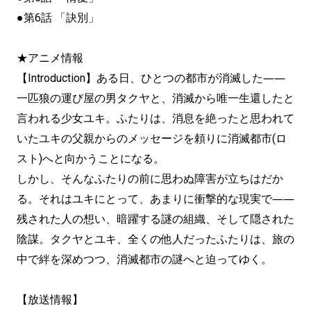
●第6話 「訣別」
★アニメ情報
【Introduction】ある日、ひとつの都市が消滅した――
一匹狼の運び屋の男タクヤと、消滅から唯一生還したと
言われる少女ユキ。ふたりは、消息を絶ったと思われて
いたユキの父親からのメッセージを頼りに消滅都市(ロ
スト)へと向かうことになる。
しかし、そんなふたりの前に思わぬ障害が立ちはだか
る。それはユキにとって、あまりに衝撃的な現実で――
残された人の想い、暗躍する謎の組織、そして隠された
陰謀。タクヤとユキ、全くの他人だったふたりは、旅の
中で絆を深めつつ、消滅都市の謎へと迫ってゆく。
【放送情報】