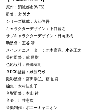
原作：消滅都市(WFS)
監督：宮 繁之
シリーズ構成：入江信吾
キャラクターデザイン：下谷智之
サブキャラクターデザイン：日向正樹
助監督：室谷 靖
メインアニメーター：才木康寛、水谷正之
美術監督：黛 昌樹
色彩設計：長澤諒司
３DCG監督：難波克毅
撮影監督：宮田崇弘、蔡 伯崙
編集：木村佳史子
音響監督：本山 哲
音楽：川井憲次
音楽制作：ポニーキャニオン