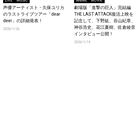
LIVE
MUSIC
ANIME
MOVIE
声優アーティスト・久保ユリカ
劇場版「進撃の巨人」完結編
のラストライブツアー「dear
THE LAST ATTACK復活上映を
deer」の詳細発表！
記念して、下野紘、谷山紀章、
神谷浩史、花江夏樹、佐倉綾音
2026/1/26
インタビュー公開！
2026/1/14