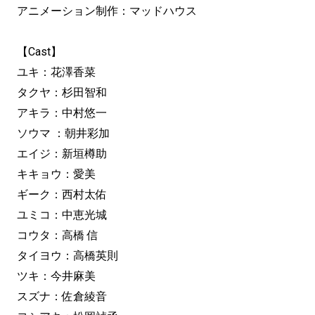
アニメーション制作：マッドハウス
【Cast】
ユキ：花澤香菜
タクヤ：杉田智和
アキラ：中村悠一
ソウマ ：朝井彩加
エイジ：新垣樽助
キキョウ：愛美
ギーク：西村太佑
ユミコ：中恵光城
コウタ：高橋 信
タイヨウ：高橋英則
ツキ：今井麻美
スズナ：佐倉綾音