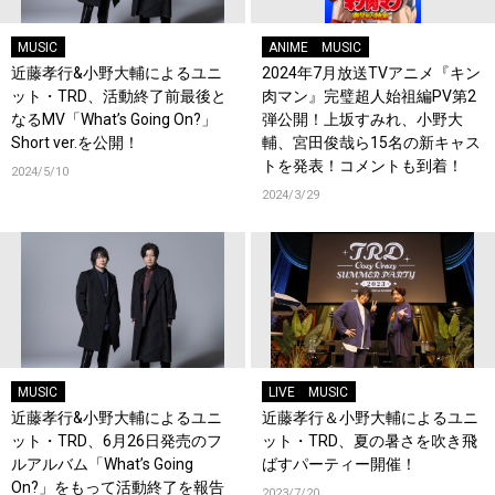
MUSIC
ANIME
MUSIC
近藤孝行&小野大輔によるユニ
2024年7月放送TVアニメ『キン
ット・TRD、活動終了前最後と
肉マン』完璧超人始祖編PV第2
なるMV「What’s Going On?」
弾公開！上坂すみれ、小野大
Short ver.を公開！
輔、宮田俊哉ら15名の新キャス
トを発表！コメントも到着！
2024/5/10
2024/3/29
MUSIC
LIVE
MUSIC
近藤孝行&小野大輔によるユニ
近藤孝行＆小野大輔によるユニ
ット・TRD、6月26日発売のフ
ット・TRD、夏の暑さを吹き飛
ルアルバム「What’s Going
ばすパーティー開催！
On?」をもって活動終了を報告
2023/7/20