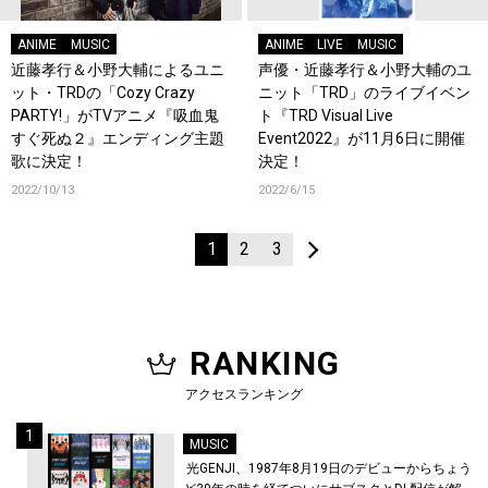
ANIME
MUSIC
ANIME
LIVE
MUSIC
近藤孝行＆小野大輔によるユニ
声優・近藤孝行＆小野大輔のユ
ット・TRDの「Cozy Crazy
ニット「TRD」のライブイベン
PARTY!」がTVアニメ『吸血鬼
ト『TRD Visual Live
すぐ死ぬ２』エンディング主題
Event2022』が11月6日に開催
歌に決定！
決定！
2022/10/13
2022/6/15
1
2
3
RANKING
アクセスランキング
MUSIC
光GENJI、1987年8月19日のデビューからちょう