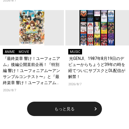
2026/8/7
開！キャストもコメント到着！
ANIME
MOVIE
MUSIC
『最終楽章 響け！ユーフォニア
光GENJI、1987年8月19日のデ
ム』後編公開直前企画！『特別
ビューからちょうど39年の時を
編 響け！ユーフォニアム〜アン
経てついにサブスクとDL配信が
サンブルコンテスト〜』と『最
解禁！
終楽章 響け！ユーフォニアム』
2026/8/7
前編の一挙上映が決定！
2026/8/7
もっと見る