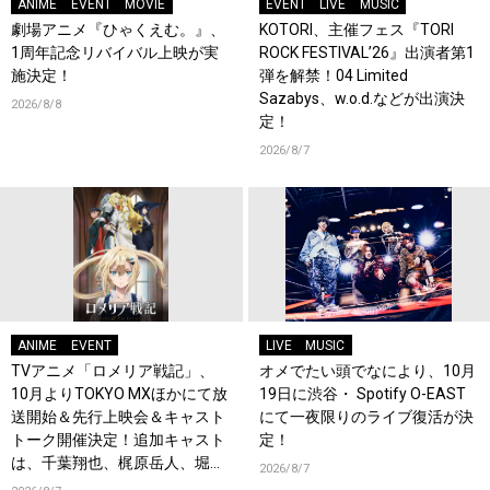
ANIME
EVENT
MOVIE
EVENT
LIVE
MUSIC
劇場アニメ『ひゃくえむ。』、
KOTORI、主催フェス『TORI
1周年記念リバイバル上映が実
ROCK FESTIVAL’26』出演者第1
施決定！
弾を解禁！04 Limited
Sazabys、w.o.d.などが出演決
2026/8/8
定！
2026/8/7
ANIME
EVENT
LIVE
MUSIC
TVアニメ「ロメリア戦記」、
オメでたい頭でなにより、10月
10月よりTOKYO MXほかにて放
19日に渋谷・ Spotify O-EAST
送開始＆先行上映会＆キャスト
にて一夜限りのライブ復活が決
トーク開催決定！追加キャスト
定！
は、千葉翔也、梶原岳人、堀江
2026/8/7
瞬、綿貫竜之介！PV第1弾公