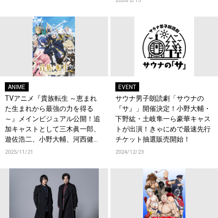
2026/2/13
ANIME
EVENT
TVアニメ『貴族転生 ～恵まれ
サウナ男子朗読劇「サウナの
た生まれから最強の力を得る
『サ』」開催決定！小野大輔・
～』メインビジュアル公開！追
下野紘・土岐隼一ら豪華キャス
加キャストとして三木眞一郎、
トが出演！きゃにめで最速先行
遊佐浩二、小野大輔、河西健吾
チケット抽選販売開始！
が決定！コメントも到着！
2025/11/21
2024/12/23