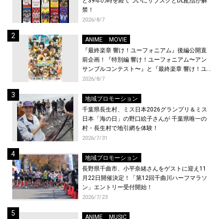
ど39年の時を経てついにサブスクとDL配信が解
禁！
2026/8/7
ANIME
MOVIE
『最終楽章 響け！ユーフォニアム』後編公開直
前企画！『特別編 響け！ユーフォニアム〜アン
サンブルコンテスト〜』と『最終楽章 響け！ユ
ーフォニアム』前編の一挙上映が決定！
2026/8/7
地域プロモーション
千葉県長生村、ミス日本2026グランプリ＆ミス
日本「海の日」の野口絵子さんが 千葉県唯一の
村・長生村で地引網を体験！
2026/7/31
地域プロモーション
長野県千曲市、小平奈緒さんをゲストに迎え11
月22日開催決定！「第12回千曲川ハーフマラソ
ン」エントリー受付開始！
2026/7/23
ANIME
MUSIC