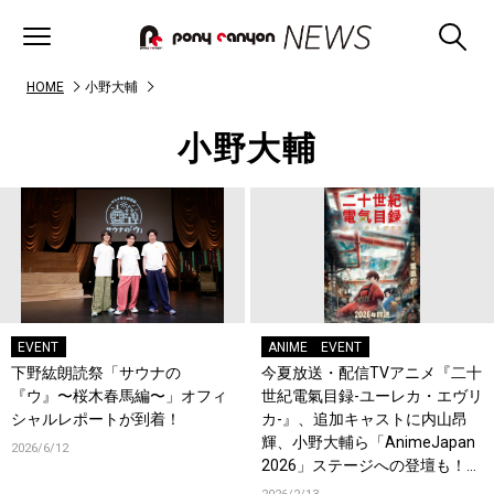
HOME
小野大輔
小野大輔
EVENT
ANIME
EVENT
下野紘朗読祭「サウナの
今夏放送・配信TVアニメ『二十
『ウ』〜桜木春馬編〜」オフィ
世紀電氣目録-ユーレカ・エヴリ
シャルレポートが到着！
カ-』、追加キャストに内山昂
輝、小野大輔ら「AnimeJapan
2026/6/12
2026」ステージへの登壇も！コ
メントも到着！