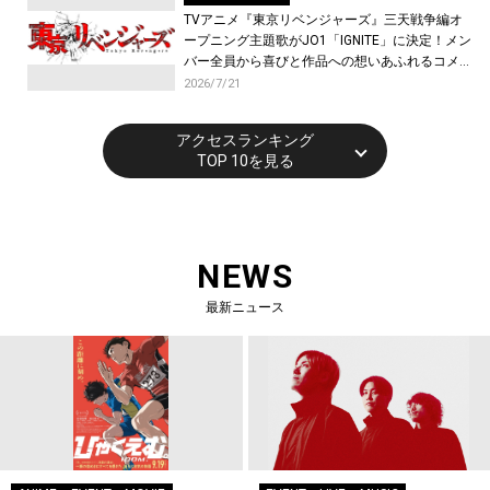
TVアニメ『東京リベンジャーズ』三天戦争編オ
ープニング主題歌がJO1「IGNITE」に決定！メン
バー全員から喜びと作品への想いあふれるコメン
トが到着！9月に東京・大阪で先行上映会を開
2026/7/21
催！
アクセスランキング
TOP 10を見る
NEWS
最新ニュース