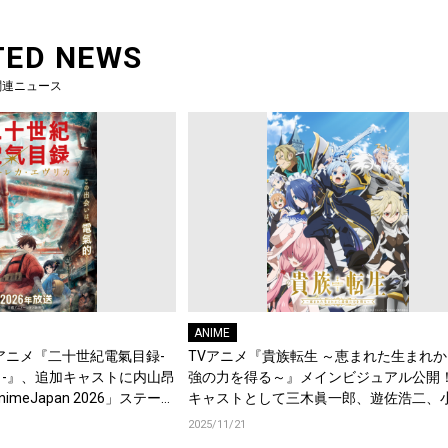
TED NEWS
関連ニュース
ANIME
アニメ『二十世紀電氣目録-
TVアニメ『貴族転生 ～恵まれた生まれ
-』、追加キャストに内山昂
強の力を得る～』メインビジュアル公開
meJapan 2026」ステージ
キャストとして三木眞一郎、遊佐浩二、
ントも到着！
輔、河西健吾が決定！コメントも到着！
2025/11/21