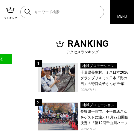
MENU
ランキング
RANKING
アクセスランキング
送る
地域プロモーション
千葉県長生村、ミス日本2026
グランプリ＆ミス日本「海の
日」の野口絵子さんが 千葉県
唯一の村・長生村で地引網を
2026/7/31
体験！
地域プロモーション
長野県千曲市、小平奈緒さん
をゲストに迎え11月22日開催
決定！「第12回千曲川ハーフ
マラソン」エントリー受付開
2026/7/23