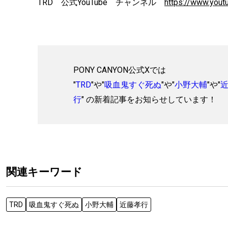
TRD 公式YouTube チャンネル
https://www.yout
PONY CANYON公式Xでは
"
TRD
"や"
吸血鬼すぐ死ぬ
"や"
小野大輔
"や"
行
" の新着記事をお知らせしています！
関連キーワード
TRD
吸血鬼すぐ死ぬ
小野大輔
近藤孝行