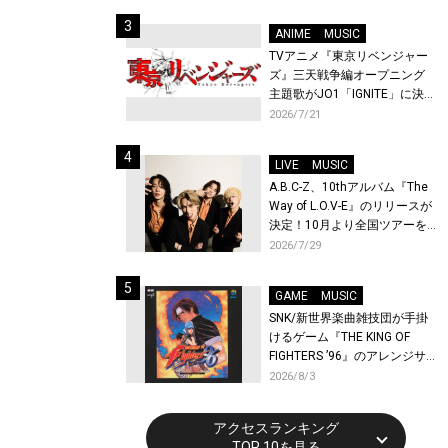
始！
ANIME
MUSIC
TVアニメ『東京リベンジャー
ズ』三天戦争編オープニング
主題歌がJO1「IGNITE」に決
定！メンバー全員から喜びと
2026/7/21
作品への想いあふれるコメン
トが到着！9月に東京・大阪で
LIVE
MUSIC
先行上映会を開催！
A.B.C-Z、10thアルバム『The
Way of L.O.V-E』のリリースが
決定！10月より全国ツアーを
開催！
2026/7/29
GAME
MUSIC
SNK/新世界楽曲雑技団が手掛
けるゲーム『THE KING OF
FIGHTERS ’96』のアレンジサ
ウンドトラックが配信開始！
2026/8/3
アクセスランキング
TOP 10を見る