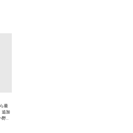
から最
！追加
小野大