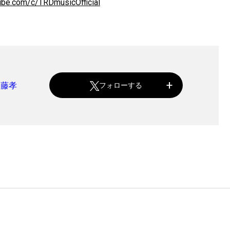
ube.com/c/TRDmusicOfficial
近藤孝
フォローする