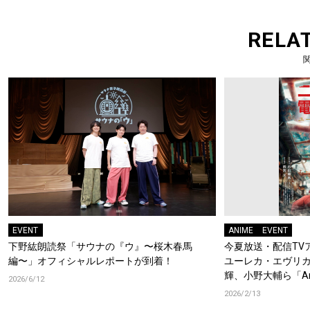
RELA
EVENT
ANIME
EVENT
下野紘朗読祭「サウナの『ウ』〜桜木春馬
今夏放送・配信TV
編〜」オフィシャルレポートが到着！
ユーレカ・エヴリカ
輝、小野大輔ら「Ani
2026/6/12
への登壇も！コメ
2026/2/13