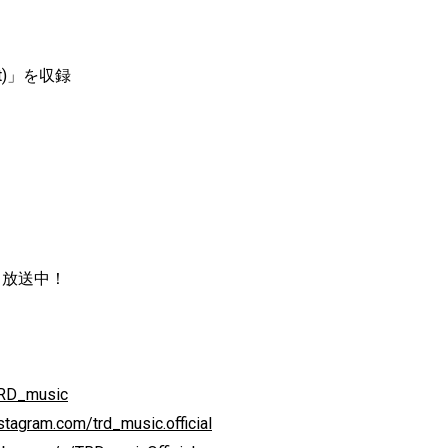
it)」を収録
 放送中！
/TRD_music
stagram.com/trd_music.official