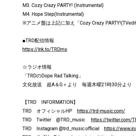
M3. Cozy Crazy PARTY! (Instrumental)
M4. Hope Step(Instrumental)
※アニメ盤は上記に加え「Cozy Crazy PARTY!(TVed
■TRD配信情報
https://lnk.to/TRDms
☆ラジオ情報
「TRDのDope Rad Talking」
文化放送 超A＆G＋より 毎週木曜21時30分より
【TRD INFORMATION】
TRD オフィシャルHP
https://trd-music.com/
TRD Twitter @TRD_music
https://twitter.com
TRD Instagram @trd_music.official
https://www.in