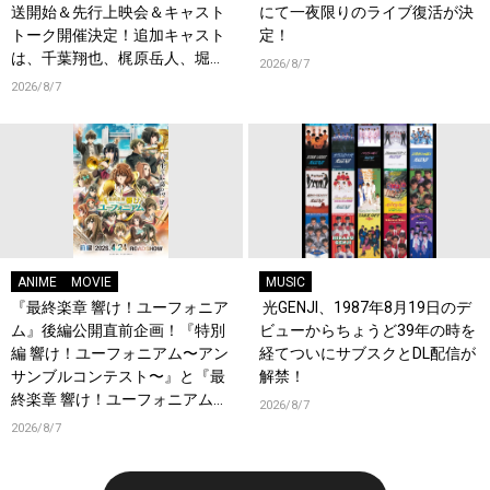
送開始＆先行上映会＆キャスト
にて一夜限りのライブ復活が決
トーク開催決定！追加キャスト
定！
は、千葉翔也、梶原岳人、堀江
2026/8/7
瞬、綿貫竜之介！PV第1弾公
2026/8/7
開！キャストもコメント到着！
ANIME
MOVIE
MUSIC
『最終楽章 響け！ユーフォニア
光GENJI、1987年8月19日のデ
ム』後編公開直前企画！『特別
ビューからちょうど39年の時を
編 響け！ユーフォニアム〜アン
経てついにサブスクとDL配信が
サンブルコンテスト〜』と『最
解禁！
終楽章 響け！ユーフォニアム』
2026/8/7
前編の一挙上映が決定！
2026/8/7