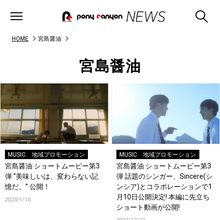
HOME
宮島醤油
宮島醤油
MUSIC
地域プロモーション
MUSIC
地域プロモーション
宮島醤油 ショートムービー第3
宮島醤油 ショートムービー第3
弾 “美味しいは、変わらない記
弾 話題のシンガー、Sincere(シ
憶だ。” 公開！
ンシア)とコラボレーションで1
月10日公開決定! 本編に先立ち
2023/1/10
ショート動画が公開!