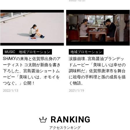
2022/12/27
MUSIC
地域プロモーション
地域プロモーション
SHAKYの来海と佐賀県出身のア
涙腺崩壊…宮島醤油ブランデッ
ーティスト コ太朗が新曲を書き
ドムービー「美味しいは幸せの
下ろした、宮島醤油ショートム
調味料だ」佐賀県唐津市を舞台
ービー「美味しいは、オモイを
に祖母の手料理と孫の成長を描
つなぐ。」公開！
く物語。
2022/1/13
2021/1/19
RANKING
アクセスランキング