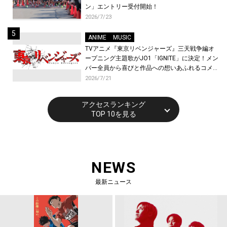
ン」エントリー受付開始！
2026/7/23
ANIME
MUSIC
TVアニメ『東京リベンジャーズ』三天戦争編オ
ープニング主題歌がJO1「IGNITE」に決定！メン
バー全員から喜びと作品への想いあふれるコメン
トが到着！9月に東京・大阪で先行上映会を開
2026/7/21
催！
アクセスランキング
TOP 10を見る
NEWS
最新ニュース