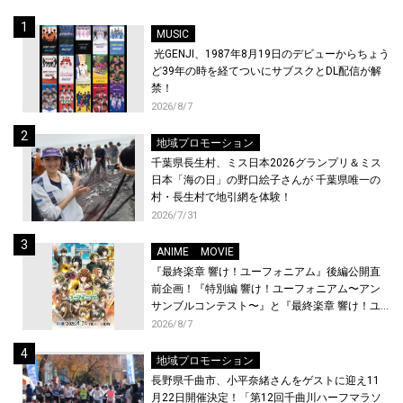
MUSIC
光GENJI、1987年8月19日のデビューからちょう
ど39年の時を経てついにサブスクとDL配信が解
禁！
2026/8/7
地域プロモーション
千葉県長生村、ミス日本2026グランプリ＆ミス
日本「海の日」の野口絵子さんが 千葉県唯一の
村・長生村で地引網を体験！
2026/7/31
ANIME
MOVIE
『最終楽章 響け！ユーフォニアム』後編公開直
前企画！『特別編 響け！ユーフォニアム〜アン
サンブルコンテスト〜』と『最終楽章 響け！ユ
ーフォニアム』前編の一挙上映が決定！
2026/8/7
地域プロモーション
長野県千曲市、小平奈緒さんをゲストに迎え11
月22日開催決定！「第12回千曲川ハーフマラソ