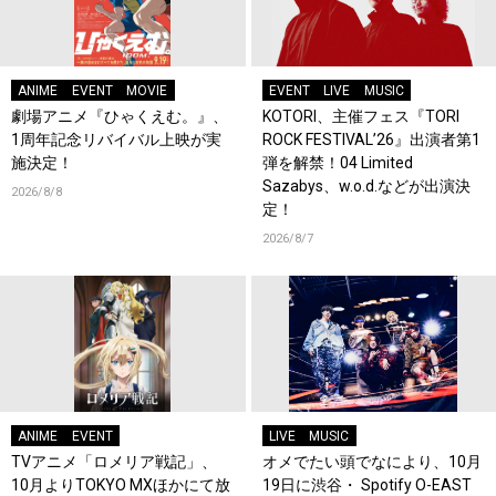
ANIME
EVENT
MOVIE
EVENT
LIVE
MUSIC
劇場アニメ『ひゃくえむ。』、
KOTORI、主催フェス『TORI
1周年記念リバイバル上映が実
ROCK FESTIVAL’26』出演者第1
施決定！
弾を解禁！04 Limited
Sazabys、w.o.d.などが出演決
2026/8/8
定！
2026/8/7
ANIME
EVENT
LIVE
MUSIC
TVアニメ「ロメリア戦記」、
オメでたい頭でなにより、10月
10月よりTOKYO MXほかにて放
19日に渋谷・ Spotify O-EAST