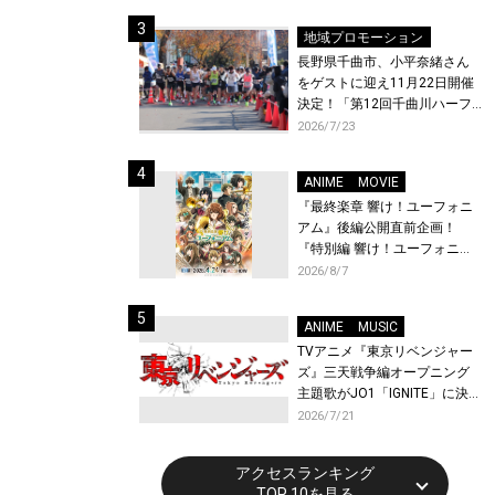
体験！
地域プロモーション
長野県千曲市、小平奈緒さん
をゲストに迎え11月22日開催
決定！「第12回千曲川ハーフ
マラソン」エントリー受付開
2026/7/23
始！
ANIME
MOVIE
『最終楽章 響け！ユーフォニ
アム』後編公開直前企画！
『特別編 響け！ユーフォニア
ム〜アンサンブルコンテス
2026/8/7
ト〜』と『最終楽章 響け！ユ
ーフォニアム』前編の一挙上
ANIME
MUSIC
映が決定！
TVアニメ『東京リベンジャー
ズ』三天戦争編オープニング
主題歌がJO1「IGNITE」に決
定！メンバー全員から喜びと
2026/7/21
作品への想いあふれるコメン
トが到着！9月に東京・大阪で
アクセスランキング
先行上映会を開催！
TOP 10を見る