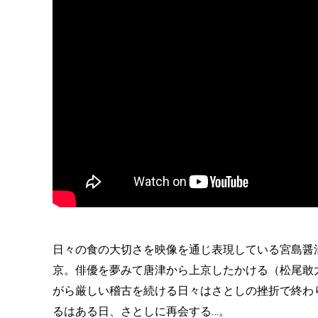
日々の食の大切さを映像を通じ表現している宮島醤
京。俳優を夢みて唐津から上京したかける（松尾敢
がら厳しい稽古を続ける日々はさとしの挫折で終わ
るはある日、さとしに再会する…。