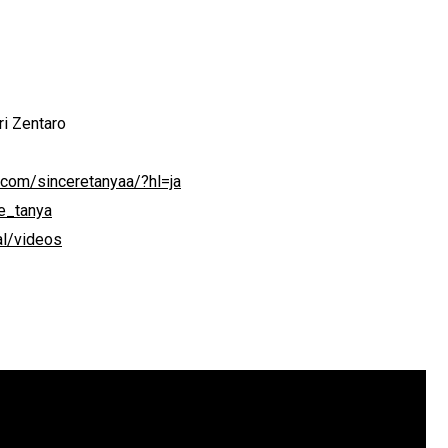
 Mori Zentaro
.com/sinceretanyaa/?hl=ja
re_tanya
al/videos