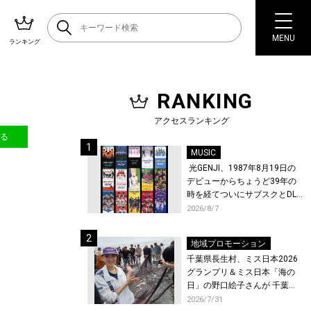
MENU
ランキング
RANKING
アクセスランキング
送る
MUSIC
光GENJI、1987年8月19日の
デビューからちょうど39年の
時を経てついにサブスクとDL
配信が解禁！
2026/8/7
地域プロモーション
千葉県長生村、ミス日本2026
グランプリ＆ミス日本「海の
日」の野口絵子さんが 千葉県
唯一の村・長生村で地引網を
2026/7/31