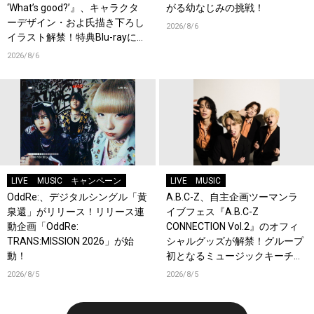
‘What’s good?’』、キャラクタ
がる幼なじみの挑戦！
ーデザイン・およ氏描き下ろし
2026/8/6
イラスト解禁！特典Blu-rayには
『HAMAツアーズ全体会議』が
2026/8/6
収録！
LIVE
MUSIC
キャンペーン
LIVE
MUSIC
OddRe:、デジタルシングル「黄
A.B.C-Z、自主企画ツーマンラ
泉還」がリリース！リリース連
イブフェス『A.B.C-Z
動企画「OddRe:
CONNECTION Vol.2』のオフィ
TRANS:MISSION 2026」が始
シャルグッズが解禁！グループ
動！
初となるミュージックキーチェ
ーンが登場！
2026/8/5
2026/8/5