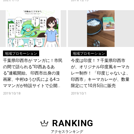
2021/1/15
2019/12/13
地域プロモーション
地域プロモーション
千葉県印西市が マンガに！市民
今度は印度！？千葉県印西市
の間で語られる“印西あるあ
が、オリジナル印度風キーマカ
る“連載開始。 印西市出身の漫
レー制作！ 「印度じゃないよ、
画家、中村ゆうひ氏による4コ
印西市」キーマカレーが、数量
ママンガが特設サイトで公開
限定にて10月5日に販売
中！
2019/10/18
2019/10/1
RANKING
アクセスランキング