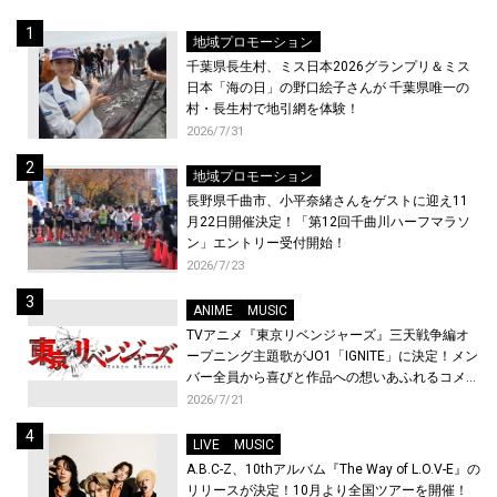
地域プロモーション
千葉県長生村、ミス日本2026グランプリ＆ミス
日本「海の日」の野口絵子さんが 千葉県唯一の
村・長生村で地引網を体験！
2026/7/31
地域プロモーション
長野県千曲市、小平奈緒さんをゲストに迎え11
月22日開催決定！「第12回千曲川ハーフマラソ
ン」エントリー受付開始！
2026/7/23
ANIME
MUSIC
TVアニメ『東京リベンジャーズ』三天戦争編オ
ープニング主題歌がJO1「IGNITE」に決定！メン
バー全員から喜びと作品への想いあふれるコメン
トが到着！9月に東京・大阪で先行上映会を開
2026/7/21
催！
LIVE
MUSIC
A.B.C-Z、10thアルバム『The Way of L.O.V-E』の
リリースが決定！10月より全国ツアーを開催！