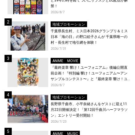
ど39年の時を経てついにサブスクとDL配信が解
禁！
2026/8/7
地域プロモーション
千葉県長生村、ミス日本2026グランプリ＆ミス
日本「海の日」の野口絵子さんが 千葉県唯一の
村・長生村で地引網を体験！
2026/7/31
ANIME
MOVIE
『最終楽章 響け！ユーフォニアム』後編公開直
前企画！『特別編 響け！ユーフォニアム〜アン
サンブルコンテスト〜』と『最終楽章 響け！ユ
ーフォニアム』前編の一挙上映が決定！
2026/8/7
地域プロモーション
長野県千曲市、小平奈緒さんをゲストに迎え11
月22日開催決定！「第12回千曲川ハーフマラソ
ン」エントリー受付開始！
2026/7/23
ANIME
MUSIC