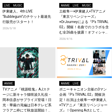
LIVE
MUSIC
ANIME
LIVE
MUSIC
伊東健人、4th LIVE
土岐隼一×伊東健人×TVアニメ
“Bubblegum”のチケット最速先
『東京リベンジャーズ』
行販売がスタート！
×OrJourneyによる『P’s TRIVAL
02』開催！名曲でのコラボを含
2026/5/18
む全26曲を披露！オフィシャル
レポート到着！
2026/4/16
ANIME
ANIME
LIVE
TVアニメ『桃源暗鬼』AJステ
ポニーキャニオン主催の3マン
ージに新キャラ猫咲波久礼役・
企画『P’s TRIVAL 02』開催決
岡本信彦がサプライズ登場！日
定！出演は土岐隼一×伊東健人
光・華厳の滝編は日本テレビ系
×TVアニメ『東京リベンジャー
フラアニ枠にて秋放送開始！印
ズ』！Opening Actとして