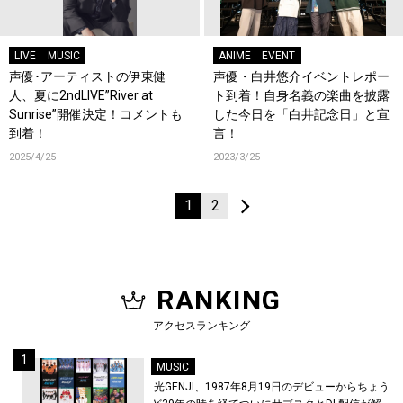
LIVE
MUSIC
ANIME
EVENT
声優･アーティストの伊東健
声優・白井悠介イベントレポー
人、夏に2ndLIVE”River at
ト到着！自身名義の楽曲を披露
Sunrise”開催決定！コメントも
した今日を「白井記念日」と宣
到着！
言！
2025/4/25
2023/3/25
1
2
RANKING
アクセスランキング
MUSIC
光GENJI、1987年8月19日のデビューからちょう