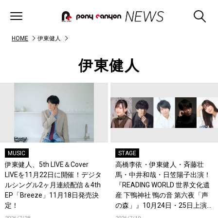
HOME
伊東健人
伊東健人
MUSIC
STAGE
伊東健人、5th LIVE＆Cover
高橋李依・伊東健人・斉藤壮
LIVEを11月22日に開催！デジタ
馬・中井和哉・日笠陽子出演！
ルシングル2ヶ月連続配信＆4th
『READING WORLD 世界文化遺
EP「Breeze」11月18日発売決
産 下鴨神社 鴨の音 第六夜「声
定！
の森」』10月24日・25日上演
決定！