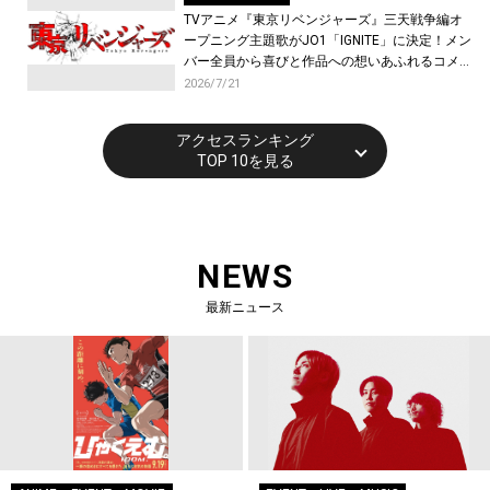
TVアニメ『東京リベンジャーズ』三天戦争編オ
ープニング主題歌がJO1「IGNITE」に決定！メン
バー全員から喜びと作品への想いあふれるコメン
トが到着！9月に東京・大阪で先行上映会を開
2026/7/21
催！
アクセスランキング
TOP 10を見る
NEWS
最新ニュース