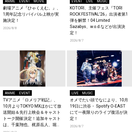
ANIME
EVENT
MOVIE
EVENT
LIVE
MUSIC
劇場アニメ『ひゃくえむ。』、
KOTORI、主催フェス『TORI
1周年記念リバイバル上映が実
ROCK FESTIVAL’26』出演者第1
施決定！
弾を解禁！04 Limited
Sazabys、w.o.d.などが出演決
2026/8/8
定！
2026/8/7
ANIME
EVENT
LIVE
MUSIC
TVアニメ「ロメリア戦記」、
オメでたい頭でなにより、10月
10月よりTOKYO MXほかにて放
19日に渋谷・ Spotify O-EAST
送開始＆先行上映会＆キャスト
にて一夜限りのライブ復活が決
トーク開催決定！追加キャスト
定！
は、千葉翔也、梶原岳人、堀江
2026/8/7
瞬、綿貫竜之介！PV第1弾公