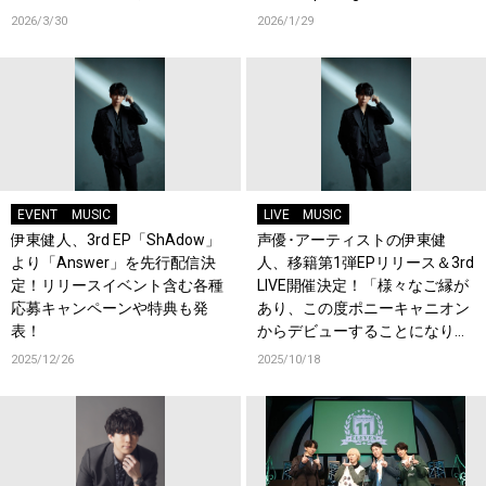
南 幽役に伊東健人が決定！
OrJourneyも登場！
2026/3/30
2026/1/29
EVENT
MUSIC
LIVE
MUSIC
伊東健人、3rd EP「ShAdow」
声優･アーティストの伊東健
より「Answer」を先行配信決
人、移籍第1弾EPリリース＆3rd
定！リリースイベント含む各種
LIVE開催決定！「様々なご縁が
応募キャンペーンや特典も発
あり、この度ポニーキャニオン
表！
からデビューすることになりま
した。」コメントも到着！
2025/12/26
2025/10/18