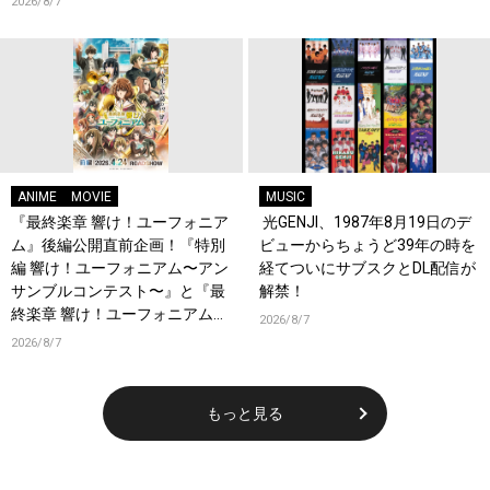
2026/8/7
開！キャストもコメント到着！
ANIME
MOVIE
MUSIC
『最終楽章 響け！ユーフォニア
光GENJI、1987年8月19日のデ
ム』後編公開直前企画！『特別
ビューからちょうど39年の時を
編 響け！ユーフォニアム〜アン
経てついにサブスクとDL配信が
サンブルコンテスト〜』と『最
解禁！
終楽章 響け！ユーフォニアム』
2026/8/7
前編の一挙上映が決定！
2026/8/7
もっと見る