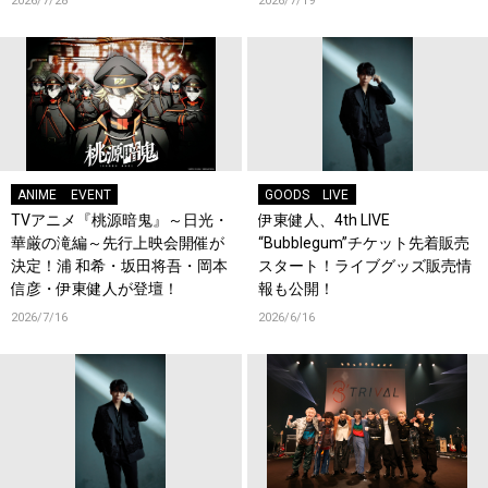
2026/7/28
2026/7/19
ANIME
EVENT
GOODS
LIVE
TVアニメ『桃源暗鬼』～日光・
伊東健人、4th LIVE
華厳の滝編～先行上映会開催が
“Bubblegum”チケット先着販売
決定！浦 和希・坂田将吾・岡本
スタート！ライブグッズ販売情
信彦・伊東健人が登壇！
報も公開！
2026/7/16
2026/6/16