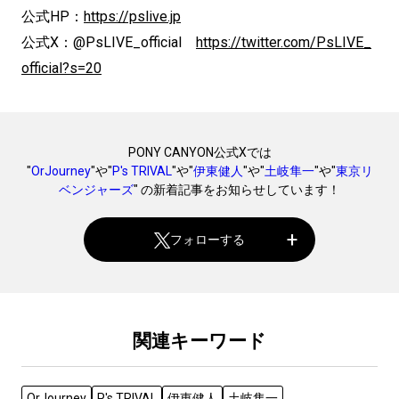
公式HP：
https://pslive.jp
公式X：@PsLIVE_official
https://twitter.com/PsLIVE_
official?s=20
PONY CANYON公式Xでは
"
OrJourney
"や"
P's TRIVAL
"や"
伊東健人
"や"
土岐隼一
"や"
東京リ
ベンジャーズ
" の新着記事をお知らせしています！
フォローする
関連キーワード
OrJourney
P's TRIVAL
伊東健人
土岐隼一