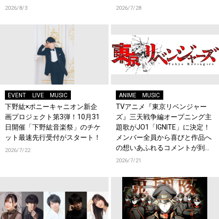
スタート！
2026/8/3
2026/7/28
EVENT
LIVE
MUSIC
ANIME
MUSIC
下野紘×ポニーキャニオン新企
TVアニメ『東京リベンジャー
画プロジェクト第3弾！10月31
ズ』三天戦争編オープニング主
日開催「下野紘音楽祭」のチケ
題歌がJO1「IGNITE」に決定！
ット最速先行受付がスタート！
メンバー全員から喜びと作品へ
の想いあふれるコメントが到
2026/7/22
着！9月に東京・大阪で先行上
2026/7/21
映会を開催！