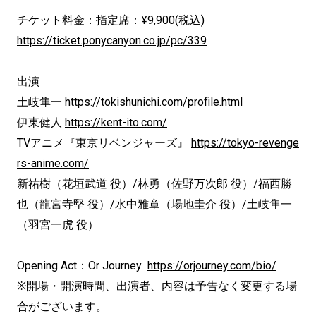
チケット料金：指定席：¥9,900(税込)
https://ticket.ponycanyon.co.jp/pc/339
出演
土岐隼一
https://tokishunichi.com/profile.html
伊東健人
https://kent-ito.com/
TVアニメ『東京リベンジャーズ』
https://tokyo-revenge
rs-anime.com/
新祐樹（花垣武道 役）/林勇（佐野万次郎 役）/福西勝
也（龍宮寺堅 役）/水中雅章（場地圭介 役）/土岐隼一
（羽宮一虎 役）
Opening Act：Or Journey
https://orjourney.com/bio/
※開場・開演時間、出演者、内容は予告なく変更する場
合がございます。