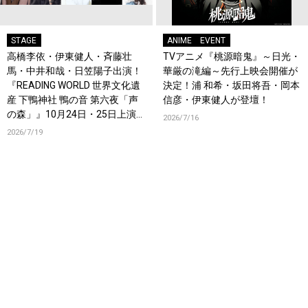
STAGE
ANIME
EVENT
高橋李依・伊東健人・斉藤壮
TVアニメ『桃源暗鬼』～日光・
馬・中井和哉・日笠陽子出演！
華厳の滝編～先行上映会開催が
『READING WORLD 世界文化遺
決定！浦 和希・坂田将吾・岡本
産 下鴨神社 鴨の音 第六夜「声
信彦・伊東健人が登壇！
の森」』10月24日・25日上演
2026/7/16
決定！
2026/7/19