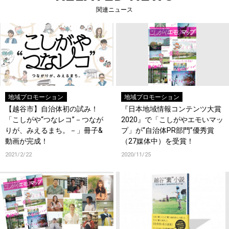
関連ニュース
地域プロモーション
地域プロモーション
【越⾕市】⾃治体初の試み！
『日本地域情報コンテンツ大賞
「こしがや“つなレコ”－つなが
2020』で「こしがやエモいマッ
りが、みえるまち。－」冊⼦&
プ」が“自治体PR部門”優秀賞
動画が完成！
（27媒体中）を受賞！
2021/2/22
2020/11/25