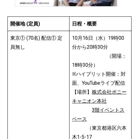
開催地
(
定員)
日程・概要
東京① (70名) 配信① 定
10月16日（水）19時00
員無し
分から20時30分
（開場：
18時30分）
※ハイブリット開催：対
面、YouTubeライブ配信
【場所】
株式会社ポニー
キャニオン本社
3階イベントス
ペース
（東京都港区六本
木1-5-17