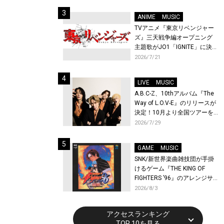
始！
ANIME
MUSIC
TVアニメ『東京リベンジャー
ズ』三天戦争編オープニング
主題歌がJO1「IGNITE」に決
定！メンバー全員から喜びと
2026/7/21
作品への想いあふれるコメン
トが到着！9月に東京・大阪で
LIVE
MUSIC
先行上映会を開催！
A.B.C-Z、10thアルバム『The
Way of L.O.V-E』のリリースが
決定！10月より全国ツアーを
開催！
2026/7/29
GAME
MUSIC
SNK/新世界楽曲雑技団が手掛
けるゲーム『THE KING OF
FIGHTERS ’96』のアレンジサ
ウンドトラックが配信開始！
2026/8/3
アクセスランキング
TOP 10を見る