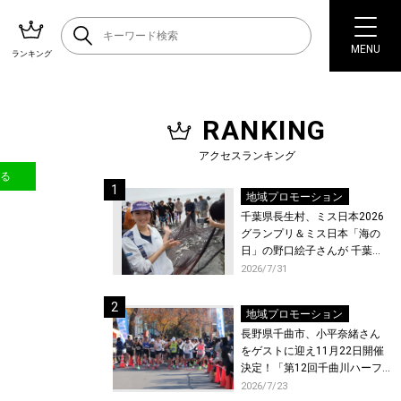
MENU
ランキング
RANKING
アクセスランキング
送る
地域プロモーション
千葉県長生村、ミス日本2026
グランプリ＆ミス日本「海の
日」の野口絵子さんが 千葉県
唯一の村・長生村で地引網を
2026/7/31
体験！
地域プロモーション
長野県千曲市、小平奈緒さん
をゲストに迎え11月22日開催
決定！「第12回千曲川ハーフ
マラソン」エントリー受付開
2026/7/23