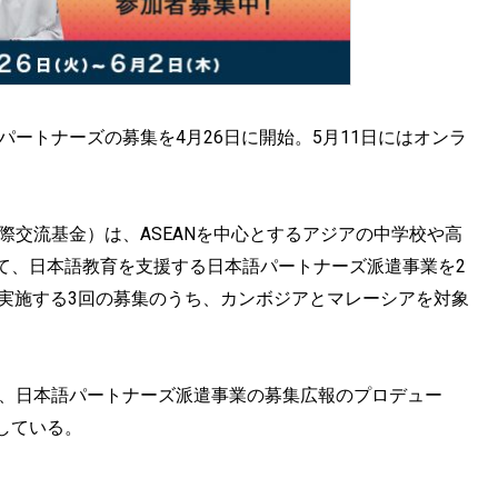
パートナーズの募集を4⽉26⽇に開始。5⽉11⽇にはオンラ
際交流基⾦）は、ASEANを中心とするアジアの中学校や高
て、⽇本語教育を⽀援する⽇本語パートナーズ派遣事業を2
年度に実施する3回の募集のうち、カンボジアとマレーシアを対象
き、日本語パートナーズ派遣事業の募集広報のプロデュー
している。