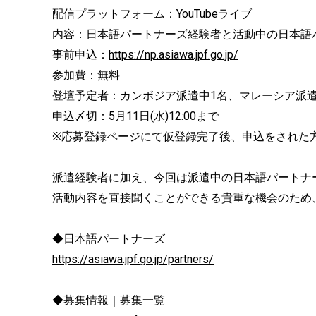
配信プラットフォーム：YouTubeライブ
内容：日本語パートナーズ経験者と活動中の日本語
事前申込：
https://np.asiawa.jpf.go.jp/
参加費：無料
登壇予定者：カンボジア派遣中1名、マレーシア派遣
申込〆切：5月11日(水)12:00まで
※応募登録ページにて仮登録完了後、申込をされた⽅
派遣経験者に加え、今回は派遣中の⽇本語パートナ
活動内容を直接聞くことができる貴重な機会のため
◆日本語パートナーズ
https://asiawa.jpf.go.jp/partners/
◆募集情報｜募集一覧