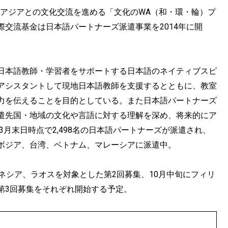
したアジアとの⽂化交流を進める「⽂化のWA（和・環・輪）プ
交流基金は⽇本語パートナーズ派遣事業を2014年に開
⽇本語教師・学習者をサポートする日本語のネイティブスピ
アシスタントして現地⽇本語教師を⽀援するとともに、教室
⼒を伝えることを⽬的としている。また⽇本語パートナーズ
遣先国・地域の⽂化や⾔語に対する理解を深め、将来的にア
3⽉末日時点で2,498名の⽇本語パートナーズが派遣され、
ボジア、台湾、ベトナム、マレーシアに派遣中。
ネシア、ラオスを対象とした第2回募集、10⽉中旬にフィリ
第3回募集をそれぞれ開始する予定。