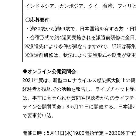
インドネシア、カンボジア、タイ、台湾、フィリ
〇応募要件
・満20歳から満69歳で、⽇本国籍を有する⽅ ・
・合宿形式で約4週間実施される派遣前研修に全日
※派遣先により条件が異なりますので、詳細は募
※派遣前研修は、状況により実施形式や期間が変
◆オンライン公開質問会
2021年度は、新型コロナウイルス感染拡⼤防⽌の
経験者が現地での活動を報告し、ライブチャット等
は、事前に寄せられた質問や視聴者からのライブチ
ライン公開質問会」を5⽉11⽇に開催する。日本
で要事前申込。
開催日時：5月11日(水)19:00開始予定～20:30終了