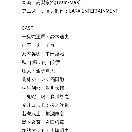
音楽：高梨康治(Team-MAX)
アニメーション制作：LARX ENTERTAINMENT
CAST
十鬼蛇王馬：鈴木達央
山下一夫：チョー
乃木英樹：中田譲治
秋山 楓：内山夕実
理人：金子隼人
関林ジュン：稲田徹
桐生刹那：浪川大輔
十鬼蛇二虎：森川智之
今井コスモ：榎木淳弥
若槻武士：加瀬康之
黒木玄斎：玄田哲章
加納アギト：大塚明夫