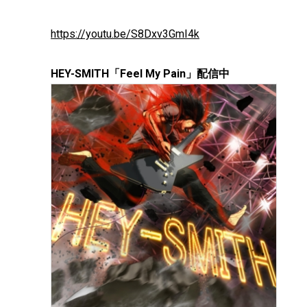
https://youtu.be/S8Dxv3GmI4k
HEY-SMITH「Feel My Pain」配信中