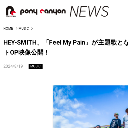
HOME
MUSIC
HEY-SMITH、「Feel My Pain」
トOP映像公開！
2024/8/19
MUSIC