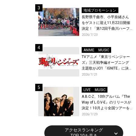
体験！
地域プロモーション
長野県千曲市、小平奈緒さん
をゲストに迎え11月22日開催
決定！「第12回千曲川ハーフ
マラソン」エントリー受付開
2026/7/23
始！
ANIME
MUSIC
TVアニメ『東京リベンジャー
ズ』三天戦争編オープニング
主題歌がJO1「IGNITE」に決
定！メンバー全員から喜びと
2026/7/21
作品への想いあふれるコメン
トが到着！9月に東京・大阪で
LIVE
MUSIC
先行上映会を開催！
A.B.C-Z、10thアルバム『The
Way of L.O.V-E』のリリースが
決定！10月より全国ツアーを
開催！
2026/7/29
アクセスランキング
TOP 10を見る