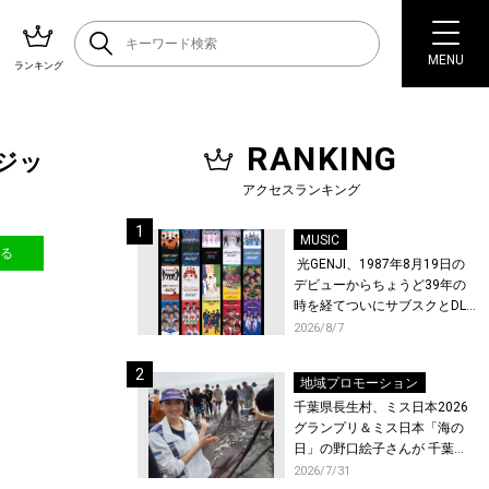
MENU
ランキング
RANKING
レジッ
アクセスランキング
MUSIC
送る
光GENJI、1987年8月19日の
デビューからちょうど39年の
時を経てついにサブスクとDL
配信が解禁！
2026/8/7
地域プロモーション
千葉県長生村、ミス日本2026
グランプリ＆ミス日本「海の
日」の野口絵子さんが 千葉県
唯一の村・長生村で地引網を
2026/7/31