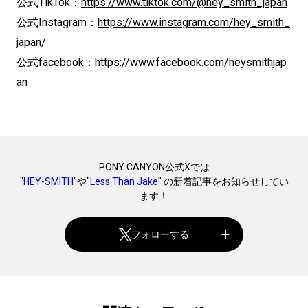
公式TikTok：
https://www.tiktok.com/@hey_smith_japan
公式Instagram：
https://www.instagram.com/hey_smith_
japan/
公式facebook：
https://www.facebook.com/heysmithjap
an
PONY CANYON公式Xでは
"
HEY-SMITH
"や"
Less Than Jake
" の新着記事をお知らせしてい
ます！
フォローする