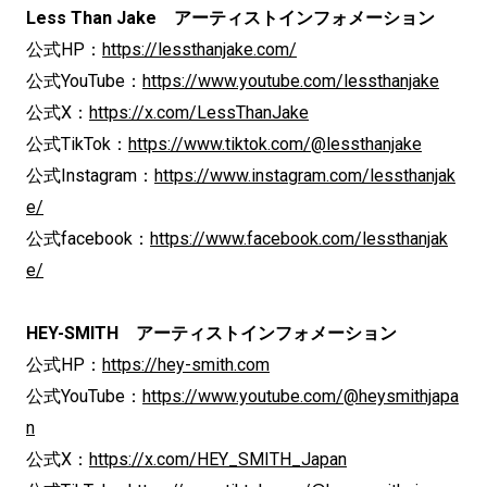
Less Than Jake アーティストインフォメーション
公式HP：
https://lessthanjake.com/
公式YouTube：
https://www.youtube.com/lessthanjake
公式X：
https://x.com/LessThanJake
公式TikTok：
https://www.tiktok.com/@lessthanjake
公式Instagram：
https://www.instagram.com/lessthanjak
e/
公式facebook：
https://www.facebook.com/lessthanjak
e/
HEY-SMITH アーティストインフォメーション
公式HP：
https://hey-smith.com
公式YouTube：
https://www.youtube.com/@heysmithjapa
n
公式X：
https://x.com/HEY_SMITH_Japan