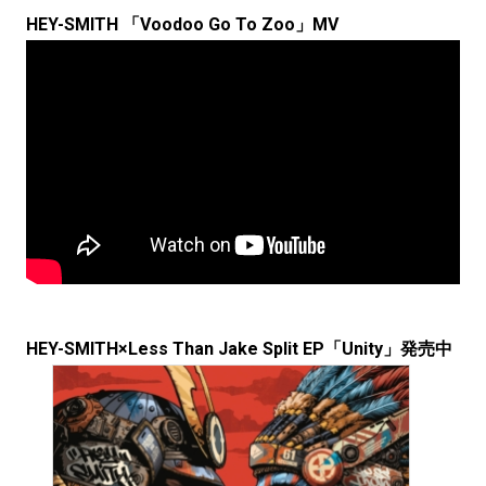
HEY-SMITH 「Voodoo Go To Zoo」MV
HEY-SMITH×Less Than Jake Split EP「Unity」発売中