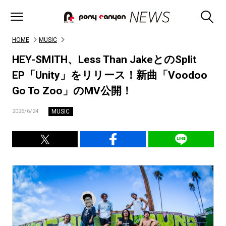
HOME
MUSIC
HEY-SMITH、Less Than JakeとのSplit
EP「Unity」をリリース！新曲「Voodoo
Go To Zoo」のMV公開！
MUSIC
2026/6/24