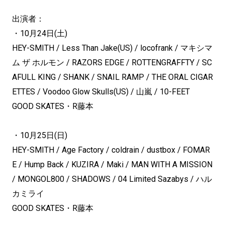
出演者：
・10月24日(土)
HEY-SMITH / Less Than Jake(US) / locofrank / マキシマ
ム ザ ホルモン / RAZORS EDGE / ROTTENGRAFFTY / SC
AFULL KING / SHANK / SNAIL RAMP / THE ORAL CIGAR
ETTES / Voodoo Glow Skulls(US) / 山嵐 / 10-FEET
GOOD SKATES・R藤本
・10月25日(日)
HEY-SMITH / Age Factory / coldrain / dustbox / FOMAR
E / Hump Back / KUZIRA / Maki / MAN WITH A MISSION
/ MONGOL800 / SHADOWS / 04 Limited Sazabys / ハル
カミライ
GOOD SKATES・R藤本