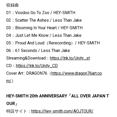
収録曲
01：Voodoo Go To Zoo / HEY-SMITH
02：Scatter The Ashes / Less Than Jake
03：Blooming In Your Heart / HEY-SMITH
04：Just Let Me Know / Less Than Jake
05：Proud And Loud（Rerecording）/ HEY-SMITH
06：61 Seconds / Less Than Jake
Streaming&Download：
https://lnk.to/Unity_st
CD：
https://lnk.to/Unity_CD
Cover Art : DRAGON76（
https://www.dragon76art.co
m/
）
HEY-SMITH 20th ANNIVERSARY「ALL OVER JAPAN T
OUR」
特設サイト：
https://hey-smith.com/AOJTOUR/