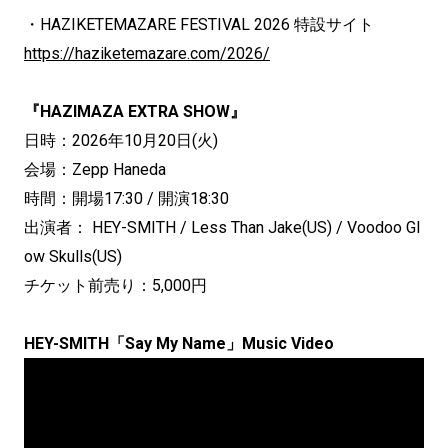
・HAZIKETEMAZARE FESTIVAL 2026 特設サイト
https://haziketemazare.com/2026/
『HAZIMAZA EXTRA SHOW』
日時：2026年10月20日(火)
会場：Zepp Haneda
時間：開場17:30 / 開演18:30
出演者： HEY-SMITH / Less Than Jake(US) / Voodoo Gl
ow Skulls(US)
チケット前売り：5,000円
HEY-SMITH「Say My Name」Music Video