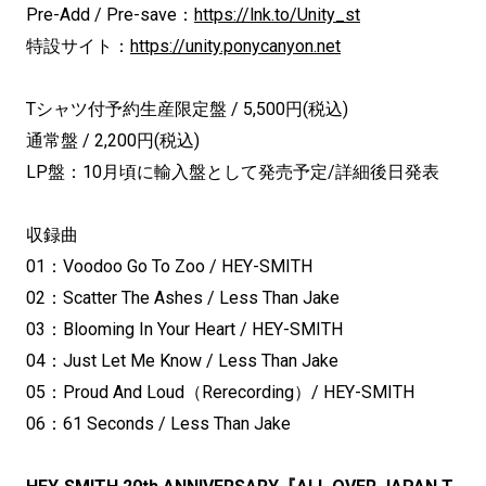
Pre-Add / Pre-save：
https://lnk.to/Unity_st
特設サイト：
https://unity.ponycanyon.net
Tシャツ付予約生産限定盤 / 5,500円(税込)
通常盤 / 2,200円(税込)
LP盤：10月頃に輸入盤として発売予定/詳細後日発表
収録曲
01：Voodoo Go To Zoo / HEY-SMITH
02：Scatter The Ashes / Less Than Jake
03：Blooming In Your Heart / HEY-SMITH
04：Just Let Me Know / Less Than Jake
05：Proud And Loud（Rerecording）/ HEY-SMITH
06：61 Seconds / Less Than Jake