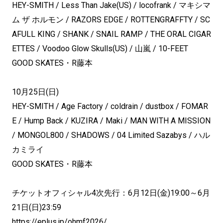
HEY-SMITH / Less Than Jake(US) / locofrank / マキシマ
ム ザ ホルモン / RAZORS EDGE / ROTTENGRAFFTY / SC
AFULL KING / SHANK / SNAIL RAMP / THE ORAL CIGAR
ETTES / Voodoo Glow Skulls(US) / 山嵐 / 10-FEET
GOOD SKATES・R藤本
10月25日(日)
HEY-SMITH / Age Factory / coldrain / dustbox / FOMAR
E / Hump Back / KUZIRA / Maki / MAN WITH A MISSION
/ MONGOL800 / SHADOWS / 04 Limited Sazabys / ハル
カミライ
GOOD SKATES・R藤本
チケットオフィシャル4次先行：6月12日(金)19:00～6月
21日(日)23:59
https://eplus.jp/ohmf2026/