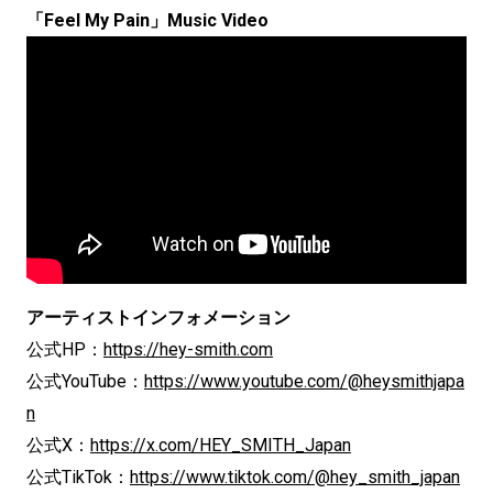
「Feel My Pain」Music Video
アーティストインフォメーション
公式HP：
https://hey-smith.com
公式YouTube：
https://www.youtube.com/@heysmithjapa
n
公式X：
https://x.com/HEY_SMITH_Japan
公式TikTok：
https://www.tiktok.com/@hey_smith_japan