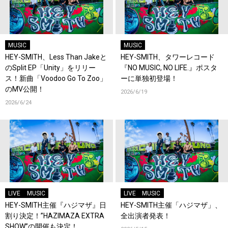
MUSIC
MUSIC
HEY-SMITH、Less Than Jakeと
HEY-SMITH、タワーレコード
のSplit EP「Unity」をリリー
『NO MUSIC, NO LIFE.』ポスタ
ス！新曲「Voodoo Go To Zoo」
ーに単独初登場！
のMV公開！
2026/6/19
2026/6/24
LIVE
MUSIC
LIVE
MUSIC
HEY-SMITH主催『ハジマザ』日
HEY-SMITH主催「ハジマザ」、
割り決定！”HAZIMAZA EXTRA
全出演者発表！
SHOW”の開催も決定！