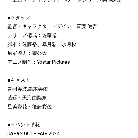
■スタッフ
監督・キャラクターデザイン：斉藤 健吾
シリーズ構成：佐藤裕
脚本：佐藤裕、皐月彩、水月秋
原案協力：望公太
アニメ制作：Yostar Pictures
■キャスト
青羽美波:高木美佑
茜遥：天海由梨奈
星美彩花：後藤彩佐
■イベント情報
JAPAN GOLF FAIR 2024