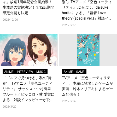
ィ」放送1周年記念企画始動！
別”」TVアニメ『空色ユーティ
生放送の実施決定！全12話期間
リティ』 ぷるぽよ、daisuke
限定公開も決定！
horitaによる、「群青 Love
theory (special ver.)」対談イン
2025/12/26
タビューが公開！
2025/3/27
ANIME
INTERVIEW
MUSIC
ANIME
GAME
「ゴルフで見つける、私の”特
TVアニメ「空色ユーティリテ
別”」TVアニメ『空色ユーティ
ィ」、本編に登場したゲームが
リティ』 サックス・中村有里、
実装！鈴木ノリアキによるゲー
フルート／ピッコロ・林 愛実に
ム配信も！
よる、対談インタビューが公
2025/3/14
開！
2025/3/20