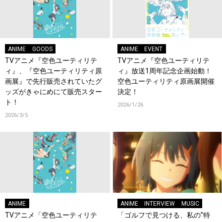
ANIME
GOODS
ANIME
EVENT
TVアニメ『空色ユーティリテ
TVアニメ『空色ユーティリテ
ィ』、『空色ユーティリティ原
ィ』放送1周年記念企画始動！
画展』で先行販売されていたグ
空色ユーティリティ原画展開催
ッズがきゃにめにて販売スター
決定！
ト！
2026/1/26
2026/3/5
ANIME
ANIME
INTERVIEW
MUSIC
TVアニメ「空色ユーティリテ
「ゴルフで見つける、私の”特