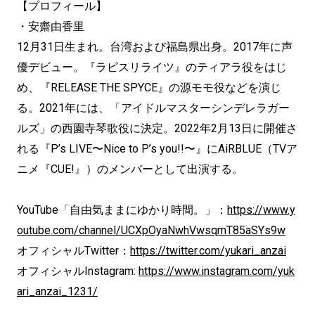
【プロフィール】
・安齋由香里
12月31日生まれ。台湾および福島県出身。2017年に声
優デビュー。『ラピスリライツ』のティアラ役をはじ
め、『RELEASE THE SPYCE』の源モモ役などを演じ
る。2021年には、「アイドルマスターシンデレラガー
ルズ」の西園寺琴歌役に決定。2022年2月13日に開催さ
れる『P’s LIVE〜Nice to P’s you!!〜』にAiRBLUE（TVア
ニメ『CUE!』）のメンバーとして出演する。
YouTube「自由気ままにゆかり時間。」：
https://www.y
outube.com/channel/UCXpOyaNwhVwsqmT85aSYs9w
オフィシャルTwitter：
https://twitter.com/yukari_anzai
オフィシャルInstagram:
https://www.instagram.com/yuk
ari_anzai_1231/