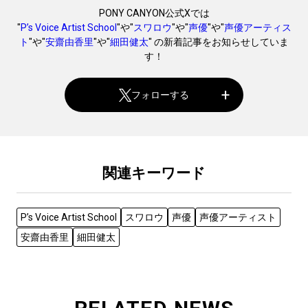
PONY CANYON公式Xでは
"
P’s Voice Artist School
"や"
スワロウ
"や"
声優
"や"
声優アーティス
ト
"や"
安齋由香里
"や"
細田健太
" の新着記事をお知らせしていま
す！
フォローする
関連キーワード
P’s Voice Artist School
スワロウ
声優
声優アーティスト
安齋由香里
細田健太