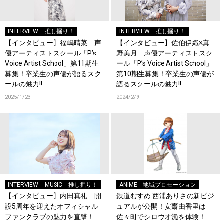
INTERVIEW
推し掘り！
INTERVIEW
推し掘り！
【インタビュー】福嶋晴菜 声
【インタビュー】佐伯伊織×真
優アーティストスクール「P’s
野美月 声優アーティストスク
Voice Artist School」第11期生
ール「P’s Voice Artist School」
募集！卒業生の声優が語るスク
第10期生募集！卒業生の声優が
ールの魅力!!
語るスクールの魅力!!
2025/1/23
2024/2/9
INTERVIEW
MUSIC
推し掘り！
ANIME
地域プロモーション
【インタビュー】内田真礼 開
鉄道むすめ 西浦ありさの新ビジ
設5周年を迎えたオフィシャル
ュアルが公開！安齋由香里は
ファンクラブの魅力を直撃！
佐々町でシロウオ漁を体験！