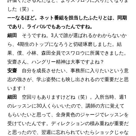
評価くださるんだなと、よりスワロウに入りたくなりま
した（笑）。
——なるほど。ネット番組を担当したふたりとは、同期
であり、ライバルでもあったんですね。
細田
そうですね。3人で誰が選ばれるかわからないか
ら、4期生のトップになろうと切磋琢磨しました。結
果、僕、小林、森田全員でスワロウに所属できました。
安齋さん、ハングリー精神は大事ですよね？
安齋
自分を成長させたい、事務所に入りたいという意
志の強さが、学ぶ姿勢にも映し出されるので重要だと思
います！
細田
空回りもありますけどね（笑）。入所当時、週1
のレッスンに30人くらいいたので、講師の方に覚えて
もらいたいと思って、全身黄色のジャージでレッスンを
受けていたんです。ディレクションの積み重ねが重要だ
と思ったので、翌週に忘れられていたらショックじゃな