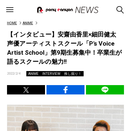
HOME
ANIME
【インタビュー】安齋由香里×細田健太
声優アーティストスクール「P’s Voice
Artist School」第9期生募集中！卒業生が
語るスクールの魅力!!
ANIME
INTERVIEW
推し掘り！
2022/2/4