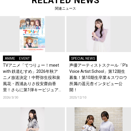
RELATED NEWS
関連ニュース
ANIME
EVENT
SPECIAL NEWS
TVアニメ「てつりょー！meet
声優アーティストスクール「P’s
with 鉄道むすめ」2026年秋ア
Voice Artist School」第12期生
ニメ放送決定！中野弥生役和泉
募集！第10期生卒業＆スワロウ
風花・西浦ありさ役安齋由香
所属の遥元杏インタビュー公
里！さらに第1弾キービジュア
開！
ル&第1弾PVも公開！
2026/3/30
2025/12/10