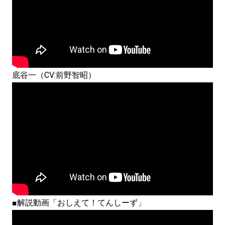
底谷一（CV:前野智昭）
■解説動画「おしえて！てんしーず」