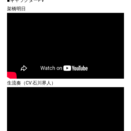
■キャラクターPV
架橋明日
生流奏（CV:石川界人）