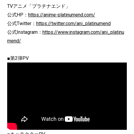
TVアニメ「プラチナエンド」
公式HP：
https://anime-platinumend.com/
公式Twitter：
https://twitter.com/ani_platinumend
公式Instagram：
https://www.instagram.com/ani_platinu
mend/
■第2弾PV