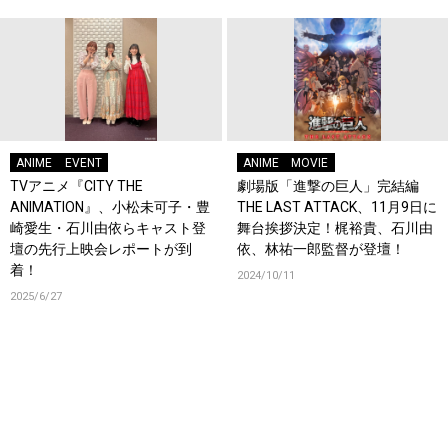
ANIME
EVENT
ANIME
MOVIE
TVアニメ『CITY THE
劇場版「進撃の巨人」完結編
ANIMATION』、小松未可子・豊
THE LAST ATTACK、11月9日に
崎愛生・石川由依らキャスト登
舞台挨拶決定！梶裕貴、石川由
壇の先行上映会レポートが到
依、林祐一郎監督が登壇！
着！
2024/10/11
2025/6/27