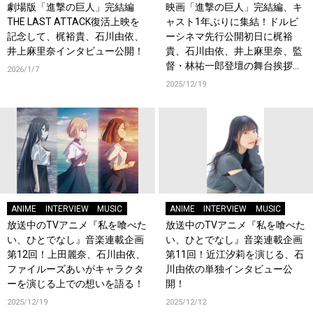
劇場版「進撃の巨人」完結編
映画「進撃の巨人」完結編、キ
THE LAST ATTACK復活上映を
ャスト1年ぶりに集結！ドルビ
記念して、梶裕貴、石川由依、
ーシネマ先行公開初日に梶裕
井上麻里奈インタビュー公開！
貴、石川由依、井上麻里奈、監
督・林祐一郎登壇の舞台挨拶決
2026/1/7
定！
2025/12/19
ANIME
INTERVIEW
MUSIC
ANIME
INTERVIEW
MUSIC
放送中のTVアニメ『私を喰べた
放送中のTVアニメ『私を喰べた
い、ひとでなし』音楽連載企画
い、ひとでなし』音楽連載企画
第12回！上田麗奈、石川由依、
第11回！近江汐莉を演じる、石
ファイルーズあいがキャラクタ
川由依の単独インタビュー公
ーを演じる上での想いを語る！
開！
2025/12/19
2025/12/12