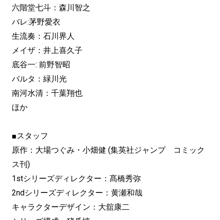
六階堂七斗：森川智之
バレ:茅野愛衣
生流奏：石川界人
メイザ：井上喜久子
底谷一: 前野智昭
バルタ：緑川光
南河水清：千葉翔也
ほか
■スタッフ
原作：大場つぐみ・小畑健 (集英社ジャンプ コミック
ス刊)
1stシリーズディレクター：髙橋秀弥
2ndシリーズディレクター：黄瀬和哉
キャラクターデザイン：大舘康二