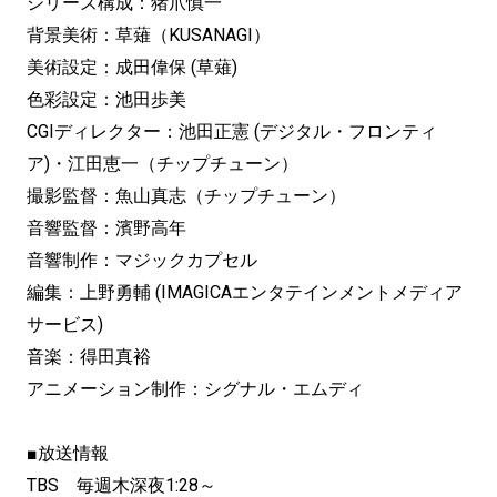
シリーズ構成：猪爪慎一
背景美術：草薙（KUSANAGI）
美術設定：成田偉保 (草薙)
色彩設定：池田歩美
CGIディレクター：池田正憲 (デジタル・フロンティ
ア)・江田恵一（チップチューン）
撮影監督：魚山真志（チップチューン）
音響監督：濱野高年
音響制作：マジックカプセル
編集：上野勇輔 (IMAGICAエンタテインメントメディア
サービス)
音楽：得田真裕
アニメーション制作：シグナル・エムディ
■放送情報
TBS 毎週木深夜1:28～