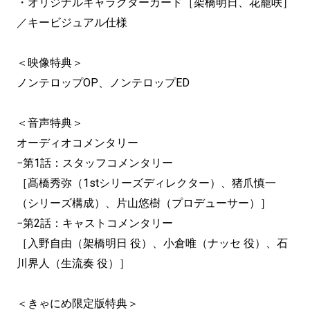
・オリジナルキャラクターカード［架橋明日、花籠咲］
／キービジュアル仕様
＜映像特典＞
ノンテロップOP、ノンテロップED
＜音声特典＞
オーディオコメンタリー
−第1話：スタッフコメンタリー
［髙橋秀弥（1stシリーズディレクター）、猪爪慎一
（シリーズ構成）、片山悠樹（プロデューサー）］
−第2話：キャストコメンタリー
［入野自由（架橋明日 役）、小倉唯（ナッセ 役）、石
川界人（生流奏 役）］
＜きゃにめ限定版特典＞