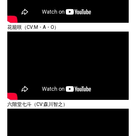
花籠咲（CV:M・A・O）
六階堂七斗（CV:森川智之）