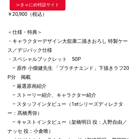
≫きゃにめ特設サイト
￥20,900
（税込）
＜仕様・特典＞
・キャラクターデザイン大舘康二描きおろし 特製ケー
ス／デジパック仕様
・スペシャルブックレット 50P
– 原作 小畑健先生 「プラチナエンド」下描きラフ20
P分 掲載
– 厳選原画紹介
– ストーリー紹介、キャラクター紹介
– スタッフインタビュー（
1st
シリーズディレクタ
ー：
髙橋秀弥）
– キャストインタビュー（架橋明日 役：入野自由／
ナッセ 役：小倉唯）