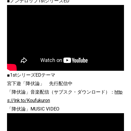
■ノンテロップ1stシリーズED
■1stシリーズEDテーマ
宮下遊「降伏論」 先行配信中
「降伏論」音楽配信（サブスク・ダウンロード）：
http
s://lnk.to/Koufukuron
「降伏論」MUSIC VIDEO