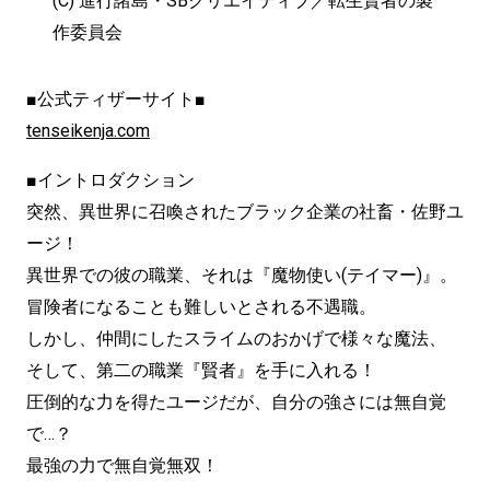
(C) 進行諸島・SBクリエイティブ／転生賢者の製
作委員会
■公式ティザーサイト■
tenseikenja.com
■イントロダクション
突然、異世界に召喚されたブラック企業の社畜・佐野ユ
ージ！
異世界での彼の職業、それは『魔物使い(テイマー)』。
冒険者になることも難しいとされる不遇職。
しかし、仲間にしたスライムのおかげで様々な魔法、
そして、第二の職業『賢者』を手に入れる！
圧倒的な力を得たユージだが、自分の強さには無自覚
で…？
最強の力で無自覚無双！