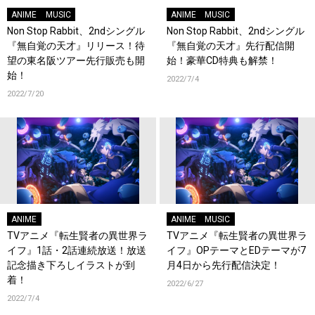
ANIME
MUSIC
ANIME
MUSIC
Non Stop Rabbit、2ndシングル
Non Stop Rabbit、2ndシングル
『無自覚の天才』リリース！待
『無自覚の天才』先行配信開
望の東名阪ツアー先行販売も開
始！豪華CD特典も解禁！
始！
2022/7/4
2022/7/20
ANIME
ANIME
MUSIC
TVアニメ『転生賢者の異世界ラ
TVアニメ『転生賢者の異世界ラ
イフ』1話・2話連続放送！放送
イフ』OPテーマとEDテーマが7
記念描き下ろしイラストが到
月4日から先行配信決定！
着！
2022/6/27
2022/7/4