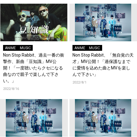
ANIME
MUSIC
ANIME
MUSIC
Non Stop Rabbit、過去一番の衝
Non Stop Rabbit、「無自覚の天
撃作、新曲「豆知識」MV公
才」MV公開！「過保護なまで
開！「一度聴いたらクセになる
に愛情を込めた曲とMVを楽し
曲なので親子で楽しんで下さ
んで下さい」
い。」
2022/8/1
2022/8/16