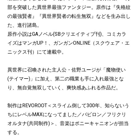
部を突破した異世界最強ファンタジー。原作は『失格紋
の最強賢者』『異世界賢者の転生無双』などを生み出し
た、進行諸島。
原作小説はGAノベル(SBクリエイティブ刊)、コミカラ
イズはマンガUP！、ガンガンONLINE（スクウェア・エ
ニックス刊）にて連載中。
異世界に召喚された主人公・佐野ユージが「魔物使い
(テイマー)」に加え、第二の職業も手に入れ最強とな
り、無自覚無双していく、爽快感あふれる作品だ。
制作はREVOROOT＜スライム倒して300年、知らないう
ちにレベルMAXになってました／バビロン／フリクリ
オルタナ(共同制作)＞、音楽はポニーキャニオンが担当
する。