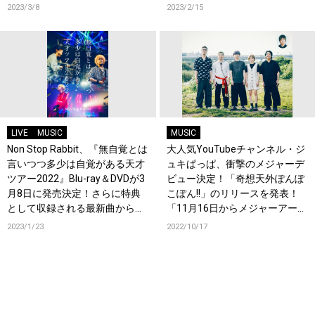
「”はじめてのちゅー”の現代版
2023/3/8
2023/2/15
になることを意識した一曲で
す」
LIVE
MUSIC
MUSIC
Non Stop Rabbit、『無自覚とは
大人気YouTubeチャンネル・ジ
言いつつ多少は自覚がある天才
ュキぱっぱ、衝撃のメジャーデ
ツアー2022』Blu-ray＆DVDが3
ビュー決定！「奇想天外ぽんぽ
月8日に発売決定！さらに特典
こぽん!!」のリリースを発表！
として収録される最新曲から
「11月16日からメジャーアーテ
「吐壊」の先行配信も決定！
ィストになります」
2023/1/23
2022/10/17