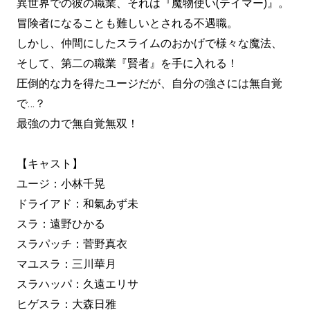
異世界での彼の職業、それは『魔物使い(テイマー)』。
冒険者になることも難しいとされる不遇職。
しかし、仲間にしたスライムのおかげで様々な魔法、
そして、第二の職業『賢者』を手に入れる！
圧倒的な力を得たユージだが、自分の強さには無自覚
で…？
最強の力で無自覚無双！
【キャスト】
ユージ：小林千晃
ドライアド：和氣あず未
スラ：遠野ひかる
スラパッチ：菅野真衣
マユスラ：三川華月
スラハッパ：久遠エリサ
ヒゲスラ：大森日雅