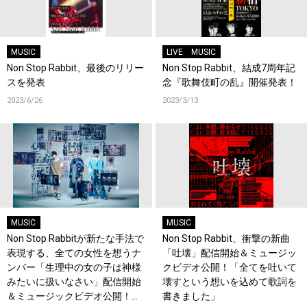
MUSIC
LIVE
MUSIC
Non Stop Rabbit、最後のリリー
Non Stop Rabbit、結成7周年記
スを発表
念『歌舞伎町の乱』開催発表！
2023/6/26
2023/3/13
MUSIC
MUSIC
Non Stop Rabbitが新たな手法で
Non Stop Rabbit、衝撃の新曲
表現する、全ての女性を想うナ
「吐壊」配信開始＆ミュージッ
ンバー「生理中の女の子は神様
クビデオ公開！「全てを吐いて
みたいに扱いなさい」配信開始
壊すという想いを込めて歌詞を
＆ミュージックビデオ公開！
書きました」