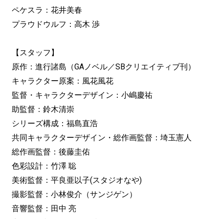
ペケスラ：花井美春
プラウドウルフ：高木 渉
【スタッフ】
原作：進行諸島（GAノベル／SBクリエイティブ刊）
キャラクター原案：風花風花
監督・キャラクターデザイン：小嶋慶祐
助監督：鈴木清崇
シリーズ構成：福島直浩
共同キャラクターデザイン・総作画監督：埼玉憲人
総作画監督：後藤圭佑
色彩設計：竹澤 聡
美術監督：平良亜以子(スタジオなや)
撮影監督：小林俊介（サンジゲン）
音響監督：田中 亮