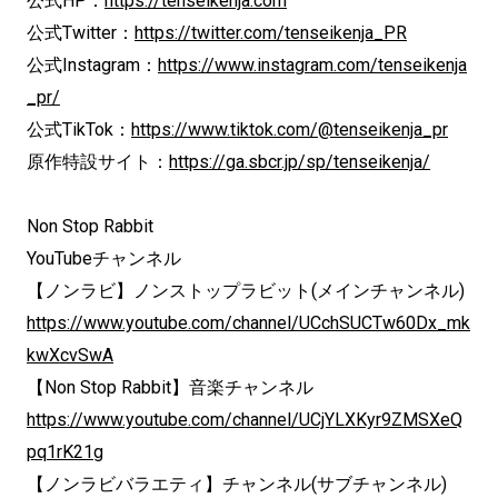
公式HP：
https://tenseikenja.com
公式Twitter：
https://twitter.com/tenseikenja_PR
公式Instagram：
https://www.instagram.com/tenseikenja
_pr/
公式TikTok：
https://www.tiktok.com/@tenseikenja_pr
原作特設サイト：
https://ga.sbcr.jp/sp/tenseikenja/
Non Stop Rabbit
YouTubeチャンネル
【ノンラビ】ノンストップラビット(メインチャンネル)
https://www.youtube.com/channel/UCchSUCTw60Dx_mk
kwXcvSwA
【Non Stop Rabbit】音楽チャンネル
https://www.youtube.com/channel/UCjYLXKyr9ZMSXeQ
pq1rK21g
【ノンラビバラエティ】チャンネル(サブチャンネル)