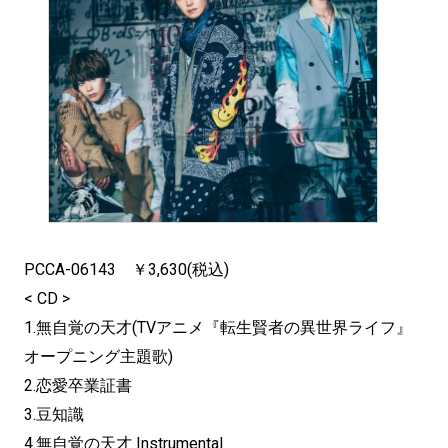
PCCA-06143 ￥3,630(税込)
< CD >
1.無自覚の天才(TVアニメ『転生賢者の異世界ライフ』
オープニング主題歌)
2.恋愛卒業証書
3.豆知識
4.無自覚の天才 Instrumental