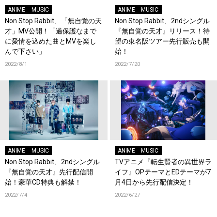
ANIME
MUSIC
ANIME
MUSIC
Non Stop Rabbit、「無自覚の天
Non Stop Rabbit、2ndシングル
才」MV公開！「過保護なまで
『無自覚の天才』リリース！待
に愛情を込めた曲とMVを楽し
望の東名阪ツアー先行販売も開
んで下さい」
始！
2022/8/1
2022/7/20
ANIME
MUSIC
ANIME
MUSIC
Non Stop Rabbit、2ndシングル
TVアニメ『転生賢者の異世界ラ
『無自覚の天才』先行配信開
イフ』OPテーマとEDテーマが7
始！豪華CD特典も解禁！
月4日から先行配信決定！
2022/7/4
2022/6/27