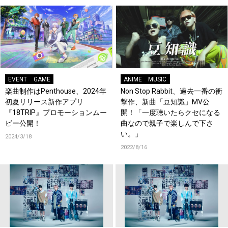
EVENT
GAME
ANIME
MUSIC
楽曲制作はPenthouse、2024年
Non Stop Rabbit、過去一番の衝
初夏リリース新作アプリ
撃作、新曲「豆知識」MV公
『18TRIP』プロモーションムー
開！「一度聴いたらクセになる
ビー公開！
曲なので親子で楽しんで下さ
い。」
2024/3/18
2022/8/16