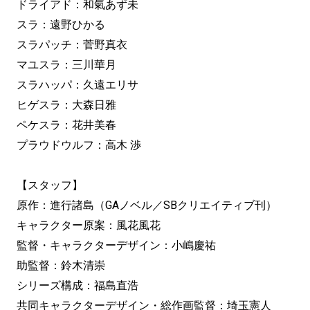
ドライアド：和氣あず未
スラ：遠野ひかる
スラパッチ：菅野真衣
マユスラ：三川華月
スラハッパ：久遠エリサ
ヒゲスラ：大森日雅
ペケスラ：花井美春
プラウドウルフ：高木 渉
【スタッフ】
原作：進行諸島（GAノベル／SBクリエイティブ刊）
キャラクター原案：風花風花
監督・キャラクターデザイン：小嶋慶祐
助監督：鈴木清崇
シリーズ構成：福島直浩
共同キャラクターデザイン・総作画監督：埼玉憲人