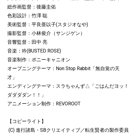
総作画監督：後藤圭佑
色彩設計：竹澤 聡
美術監督：平良亜以子(スタジオなや)
撮影監督：小林俊介（サンジゲン）
音響監督：田中 亮
音楽：吟(BUSTED ROSE)
音楽制作：ポニーキャニオン
オープニングテーマ：Non Stop Rabbit「無自覚の天
才」
エンディングテーマ：スラちゃんず△「ごはんだヨッ！
ダダダダン！！」
アニメーション制作：REVOROOT
【コピーライト】
(C) 進行諸島・SBクリエイティブ／転生賢者の製作委員