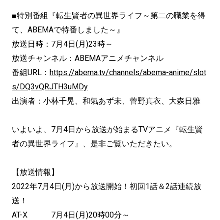
■特別番組『転生賢者の異世界ライフ～第二の職業を得
て、ABEMAで特番しました～』
放送日時：7月4日(月)23時～
放送チャンネル：ABEMAアニメチャンネル
番組URL：
https://abema.tv/channels/abema-anime/slot
s/DQ3vQRJTH3uMDy
出演者：小林千晃、和氣あず未、菅野真衣、大森日雅
いよいよ、7月4日から放送が始まるTVアニメ『転生賢
者の異世界ライフ』、是非ご覧いただきたい。
【放送情報】
2022年7月4日(月)から放送開始！初回1話＆2話連続放
送！
AT-X 7月4日(月)20時00分～