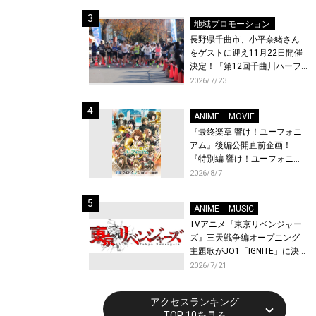
体験！
地域プロモーション
長野県千曲市、小平奈緒さん
をゲストに迎え11月22日開催
決定！「第12回千曲川ハーフ
マラソン」エントリー受付開
2026/7/23
始！
ANIME
MOVIE
『最終楽章 響け！ユーフォニ
アム』後編公開直前企画！
『特別編 響け！ユーフォニア
ム〜アンサンブルコンテス
2026/8/7
ト〜』と『最終楽章 響け！ユ
ーフォニアム』前編の一挙上
ANIME
MUSIC
映が決定！
TVアニメ『東京リベンジャー
ズ』三天戦争編オープニング
主題歌がJO1「IGNITE」に決
定！メンバー全員から喜びと
2026/7/21
作品への想いあふれるコメン
トが到着！9月に東京・大阪で
アクセスランキング
先行上映会を開催！
TOP 10を見る