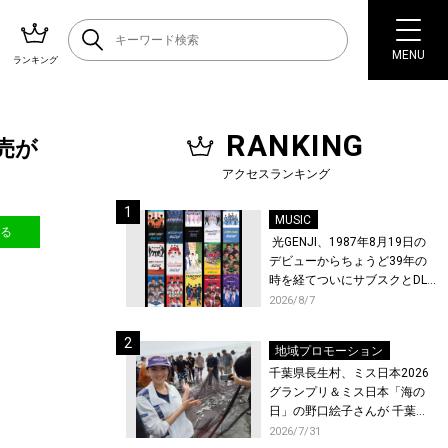
MENU
ランキング
RANKING
売が
アクセスランキング
MUSIC
送る
光GENJI、1987年8月19日の
デビューからちょうど39年の
時を経てついにサブスクとDL
配信が解禁！
2026/8/7
地域プロモーション
千葉県長生村、ミス日本2026
グランプリ＆ミス日本「海の
日」の野口絵子さんが 千葉県
唯一の村・長生村で地引網を
2026/7/31