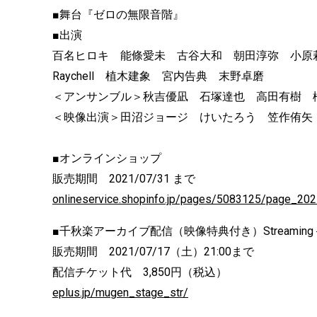
■舞台『ゼロの無限音階』
■出演
百名ヒロキ 能條愛未 古谷大和 朝田淳弥 小
Raychell 植木建象 宮内告典 末野卓磨
＜アンサンブル＞秋吉優凪 石塚達也 高田有樹 
＜映像出演＞田沼ジョージ けいたろう 笠作侑矢
■オンラインショップ
販売期間 2021/07/31 まで
onlineservice.shopinfo.jp/pages/5083125/page_2
■千秋楽アーカイブ配信（映像特典付き）Streaming
販売期間 2021/07/17（土）21:00まで
配信チケット代 3,850円（税込）
eplus.jp/mugen_stage_str/