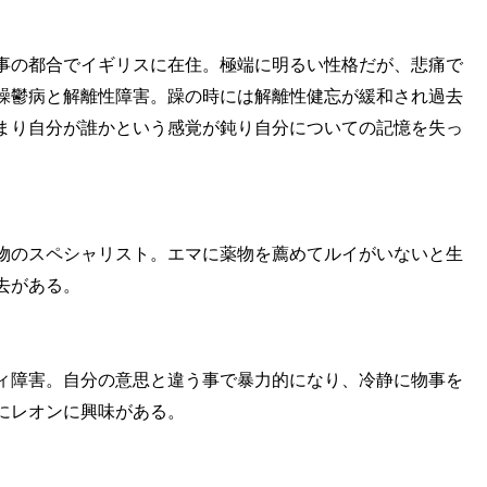
事の都合でイギリスに在住。極端に明るい性格だが、悲痛で
躁鬱病と解離性障害。躁の時には解離性健忘が緩和され過去
まり自分が誰かという感覚が鈍り自分についての記憶を失っ
物のスペシャリスト。エマに薬物を薦めてルイがいないと生
去がある。
ィ障害。自分の意思と違う事で暴力的になり、冷静に物事を
にレオンに興味がある。