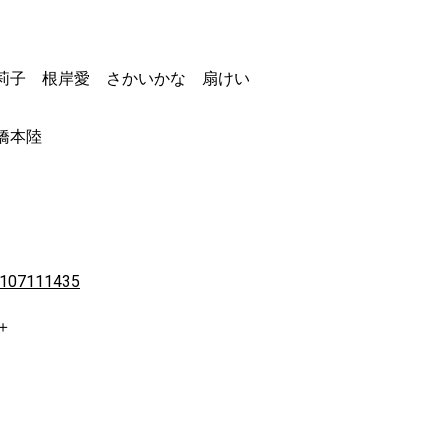
原莉子 根岸愛 さかいかな 扇けい
橋本陸
02107111435
＋