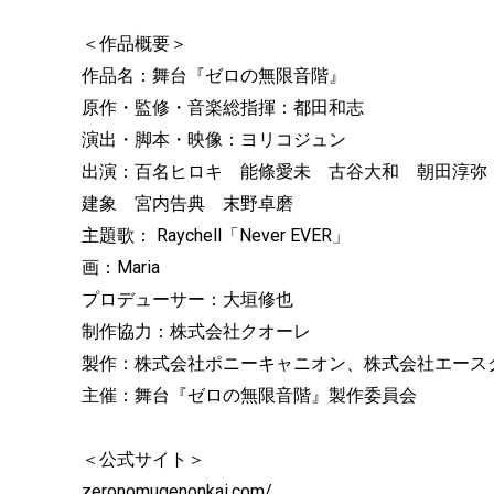
＜作品概要＞
作品名：舞台『ゼロの無限音階』
原作・監修・音楽総指揮：都田和志
演出・脚本・映像：ヨリコジュン
出演：百名ヒロキ 能條愛未 古谷大和 朝田淳弥 小
建象 宮内告典 末野卓磨
主題歌： Raychell「Never EVER」
画：Maria
プロデューサー：大垣修也
制作協力：株式会社クオーレ
製作：株式会社ポニーキャニオン、株式会社エース
主催：舞台『ゼロの無限音階』製作委員会
＜公式サイト＞
zeronomugenonkai.com/