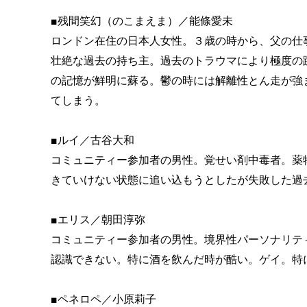
■残間笑幻（のこまえま）／能條愛未
ロンドン在住の日本人女性。３歳の時から、父の仕
壮絶な過去の持ち主。過去のトラウマにより極度の
の記憶が鮮明に蘇る。鬱の時には解離性とん走が強
てしまう。
■ルイ／古谷大和
コミュニティー参加者の男性。覚せい剤中毒者。薬
きていけない状態に追い込もうとしたが失敗した過
■エリス／朝田淳弥
コミュニティー参加者の男性。境界性パーソナリテ
認識できない。特に酒を飲んだ時が酷い。ゲイ。特
■ペネロペ／小原莉子