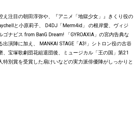
控え注目の朝田淳弥や、『アニメ「地獄少女」』きくり役の
 のRaychellと小原莉子、 D4DJ「Merm4id」 の根岸愛、ヴィジ
from BanG Dream! 「GYROAXIA」の宮内告典な
陣に加え、 MANKAI STAGE「A3!」シトロン役の古谷
磨、宝塚歌劇団花組退団後、ミュージカル「王の国」第21
人特別賞を受賞した扇けいなどの実力派俳優陣がしっかりと