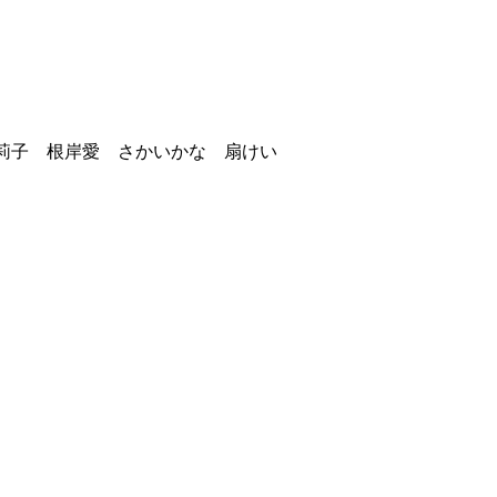
原莉子 根岸愛 さかいかな 扇けい
時