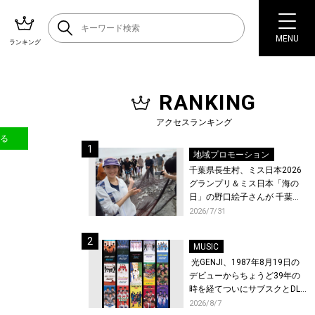
MENU
ランキング
RANKING
アクセスランキング
送る
地域プロモーション
千葉県長生村、ミス日本2026
グランプリ＆ミス日本「海の
日」の野口絵子さんが 千葉県
唯一の村・長生村で地引網を
2026/7/31
体験！
MUSIC
光GENJI、1987年8月19日の
デビューからちょうど39年の
時を経てついにサブスクとDL
配信が解禁！
2026/8/7