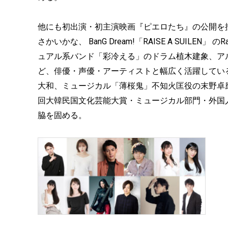
他にも初出演・初主演映画『ピエロたち』の公開を
さかいかな、 BanG Dream!「RAISE A SUILEN」
ュアル系バンド「彩冷える」のドラム植木建象、アルゴナビス 
ど、俳優・声優・アーティストと幅広く活躍している出演
大和、ミュージカル「薄桜鬼」不知火匡役の末野卓
回大韓民国文化芸能大賞・ミュージカル部門・外国
脇を固める。