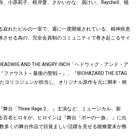
小原莉子、根岸愛、さかいかな、扇けい、Raychell、植
る寂れたビルの一室で、週に一度開催されている、精神疾患
善させる為の、完全会員制のコミュニティで巻き起こるサイ
IG AND THE ANGRY INCH「ヘドウィグ・アンド・ア
ファウスト～最後の聖戦～』、『BIOHAZARD THE STAG
掛けたヨリコジュンが担当し、オリジナル原作を元に脚本・映
‐』『舞台「Three Rage 2」 』主演など、ミュージカル、新
る百名ヒロキが、ヒロインは『舞台「ポーの一族」 』に出
、数多くの舞台作品で目覚ましい活躍を見せる能條愛未が務