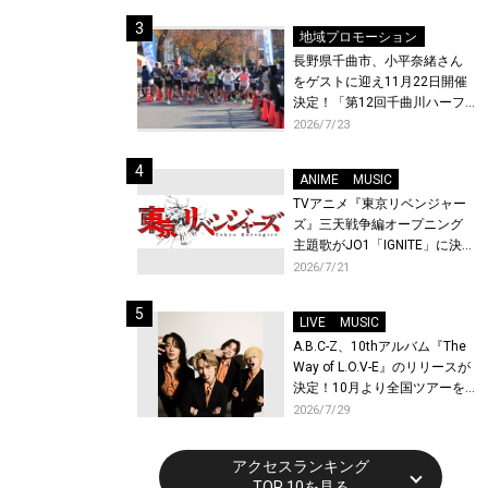
地域プロモーション
長野県千曲市、小平奈緒さん
をゲストに迎え11月22日開催
決定！「第12回千曲川ハーフ
マラソン」エントリー受付開
2026/7/23
始！
ANIME
MUSIC
TVアニメ『東京リベンジャー
ズ』三天戦争編オープニング
主題歌がJO1「IGNITE」に決
定！メンバー全員から喜びと
2026/7/21
作品への想いあふれるコメン
トが到着！9月に東京・大阪で
LIVE
MUSIC
先行上映会を開催！
A.B.C-Z、10thアルバム『The
Way of L.O.V-E』のリリースが
決定！10月より全国ツアーを
開催！
2026/7/29
アクセスランキング
TOP 10を見る