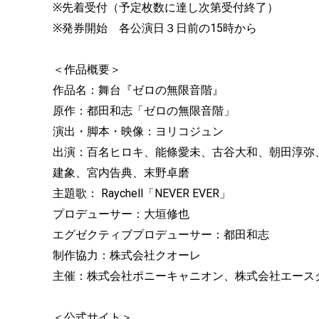
※先着受付（予定枚数に達し次第受付終了）
※発券開始 各公演日３日前の15時から
＜作品概要＞
作品名：舞台『ゼロの無限音階』
原作：都田和志「ゼロの無限音階」
演出・脚本・映像：ヨリコジュン
出演：百名ヒロキ、能條愛未、古谷大和、朝田淳弥、小
建象、宮内告典、末野卓磨
主題歌： Raychell「NEVER EVER」
プロデューサー：大垣修也
エグゼクティブプロデューサー：都田和志
制作協力：株式会社クオーレ
主催：株式会社ポニーキャニオン、株式会社エース
＜公式サイト＞