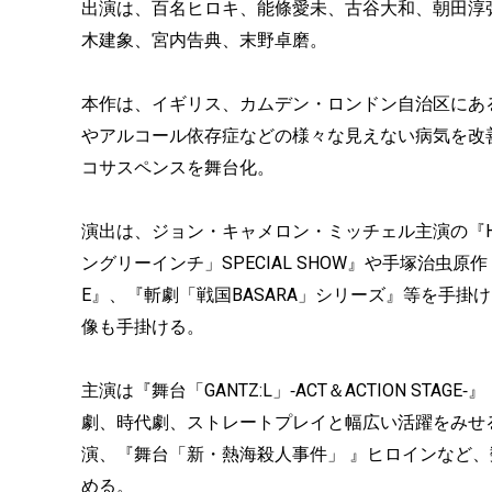
出演は、百名ヒロキ、能條愛未、古谷大和、朝田淳弥、
木建象、宮内告典、末野卓磨。
本作は、イギリス、カムデン・ロンドン自治区にあ
やアルコール依存症などの様々な見えない病気を改
コサスペンスを舞台化。
演出は、ジョン・キャメロン・ミッチェル主演の『HEADW
ングリーインチ」SPECIAL SHOW』や手塚治虫原作『
E』、『斬劇「戦国BASARA」シリーズ』等を手
像も手掛ける。
主演は『舞台「GANTZ:L」‐ACT＆ACTION STAGE
劇、時代劇、ストレートプレイと幅広い活躍をみせ
演、『舞台「新・熱海殺人事件」 』ヒロインなど
める。